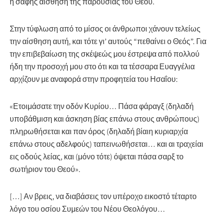
η σαφής αίσθηση της παρουσίας του Θεού.
Στην τύφλωση από το μίσος οι άνθρωποι χάνουν τελείως
την αίσθηση αυτή, και τότε γι’ αυτούς “πεθαίνει ο Θεός”. Για
την επιβεβαίωση της σκέψεώς μου έστρεψα από πολλού
ήδη την προσοχή μου στο ότι και τα τέσσαρα Ευαγγέλια
αρχίζουν με αναφορά στην προφητεία του Ησαΐου:
«Ετοιμάσατε την οδόν Κυρίου… Πάσα φάραγξ (δηλαδή
υποβάθμιση και άσκηση βίας επάνω στους ανθρώπους)
πληρωθήσεται και παν όρος (δηλαδή βίαιη κυριαρχία
επάνω στους αδελφούς) ταπεινωθήσεται… και αι τραχείαι
εις οδούς λείας, και (μόνο τότε) όψεται πάσα σαρξ το
σωτήριον του Θεού».
[…] Αν βρεις, να διαβάσεις τον υπέροχο εικοστό τέταρτο
λόγο του οσίου Συμεών του Νέου Θεολόγου…