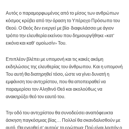
Αυτός ο παραμορφωμένος από το μίσος των ανθρώπων
κόσμος κρύβει από την όραση το Υπέροχο Πρόσωπο του
Θεού. Ο Θεός δεν ενεργεί με βία· διαφυλάσσει με άγιον
τρόπο την ελευθερία εκείνου που δημιουργήθηκε «κατ’
εικόνα και καθ’ ομοίωσίν» Του.
Επιπλέον βλέπει με υπομονή και τις κακές ακόμη
εκδηλώσεις της ελευθερίας του άνθρωπου. Και η υπομονή
Του αυτή θα διατηρηθεί τόσο, ώστε να γίνει δυνατή η
εμφάνιση του αντιχρίστου, που θα αποπειραθεί να
παραμερίσει τον Αληθινό Θεό και ακολούθως να
ανακηρύξει θεό τον εαυτό του.
Την οδό του αντιχρίστου θα συνοδεύσει αναπόφευκτα
άσκηση παγκόσμιας βίας… Πολλοί θα σκανδαλισθούν με
αυτό. Θα εγερθεί σ’ αυτούς το ερώτημα: Πού είναι λοιπόν ο