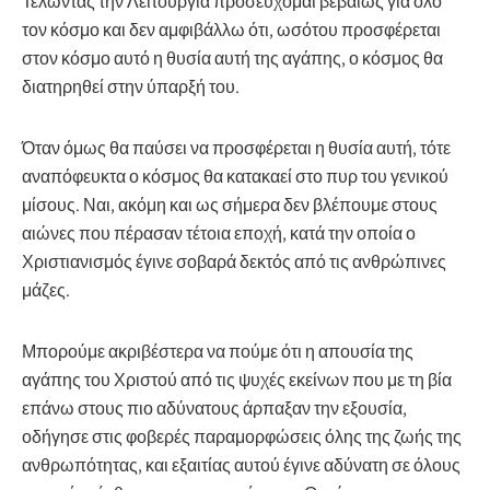
Τελώντας την Λειτουργία προσεύχομαι βεβαίως για όλο
τον κόσμο και δεν αμφιβάλλω ότι, ωσότου προσφέρεται
στον κόσμο αυτό η θυσία αυτή της αγάπης, ο κόσμος θα
διατηρηθεί στην ύπαρξή του.
Όταν όμως θα παύσει να προσφέρεται η θυσία αυτή, τότε
αναπόφευκτα ο κόσμος θα κατακαεί στο πυρ του γενικού
μίσους. Ναι, ακόμη και ως σήμερα δεν βλέπουμε στους
αιώνες που πέρασαν τέτοια εποχή, κατά την οποία ο
Χριστιανισμός έγινε σοβαρά δεκτός από τις ανθρώπινες
μάζες.
Μπορούμε ακριβέστερα να
πούμε ότι η απουσία της
αγάπης του Χριστού από τις ψυχές εκείνων που με τη βία
επάνω στους πιο αδύνατους άρπαξαν την εξουσία,
οδήγησε στις φοβερές παραμορφώσεις όλης της ζωής της
ανθρωπότητας, και εξαιτίας αυτού έγινε αδύνατη σε όλους