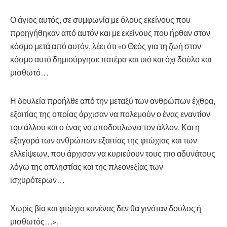
Ο άγιος αυτός, σε συμφωνία με όλους εκείνους που
προηγήθηκαν από αυτόν και με εκείνους που ήρθαν στον
κόσμο μετά από αυτόν, λέει ότι «ο Θεός για τη ζωή στον
κόσμο αυτό δημιούργησε πατέρα και υιό και όχι δούλο και
μισθωτό…
Η δουλεία προήλθε από την μεταξύ των ανθρώπων έχθρα,
εξαιτίας της οποίας άρχισαν να πολεμούν ο ένας εναντίον
του άλλου και ο ένας να υποδουλώνει τον άλλον. Και η
εξαγορά των ανθρώπων εξαιτίας της φτώχιας και των
ελλείψεων, που άρχισαν να κυριεύουν τους πιο αδυνάτους
λόγω της απληστίας και της πλεονεξίας των
ισχυρότερων…
Χωρίς βία και φτώχια κανένας δεν θα γινόταν δούλος ή
μισθωτός…».