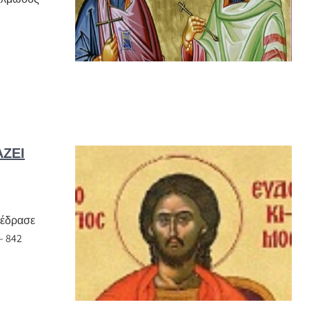
ΆΖΕΙ
 έδρασε
– 842