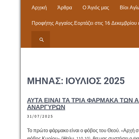
Skip
Αρχική
Άρθρα
Ο Άγιός μας
Βίοι Αγί
to
content
Προφήτης Αγγαίος.Εορτάζει στις 16 Δεκεμβρίου 
ΙΕΡΟΣ ΝΑΟΣ ΑΓΙΟΥ
ΙΕΡΟΣ ΝΑΟΣ ΑΓΙΟΥ ΠΑΝΤΕΛΕΗΜΟΝΟΣ
ΝΕΩΝ ΜΟΥΔΑΝΙΩΝ Εκκλησία- Μητρόπολη,
ΠΑΝΤΕΛΕΗΜΟΝΟΣ
Άγιος Παντελεήμονας – ΧΑΛΚΙΔΙΚΗΣ
ΝΕΩΝ ΜΟΥΔΑΝΙΩΝ
ΜΉΝΑΣ:
ΙΟΎΛΙΟΣ 2025
ΧΑΛΚΙΔΙΚΗΣ
ΑΥΤΆ ΕΊΝΑΙ ΤΑ ΤΡΊΑ ΦΆΡΜΑΚΑ ΤΩΝ 
ΑΝΑΡΓΎΡΩΝ
31/07/2025
Το πρώτο φάρμακο είναι ο φόβος του Θεού. «Αρχή σ
φόβος Κυρίου» (Ψαλμ. 110,10), θα μας συστήσει ο 