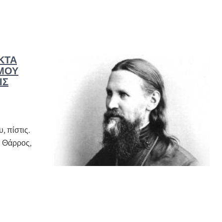
ΚΤΑ
 ΜΟΥ
ΙΣ
, πίστις.
. Θάρρος,