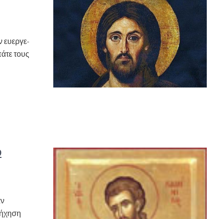
ν ευερ­γε­
πά­τε τους
9
αν
τήχηση