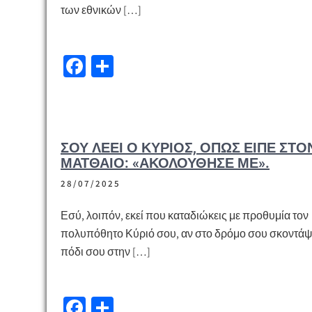
των εθνικών […]
Fa
Μ
ce
οι
b
ρ
o
α
ΣΟΥ ΛΈΕΙ Ο ΚΎΡΙΟΣ, ΌΠΩΣ ΕΊΠΕ ΣΤΟ
o
σ
ΜΑΤΘΑΊΟ: «ΑΚΟΛΟΎΘΗΣΈ ΜΕ».
k
τε
28/07/2025
ίτ
ε
Εσύ, λοιπόν, εκεί που καταδιώκεις με προθυμία τον
πολυπόθητο Κύριό σου, αν στο δρόμο σου σκοντάψε
πόδι σου στην […]
Fa
Μ