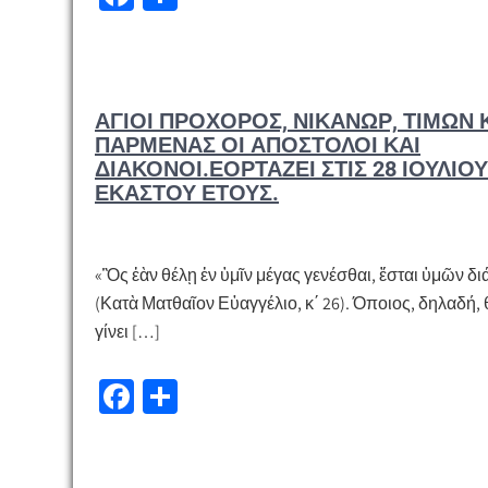
ce
οι
b
ρ
o
α
ΆΓΙΟΙ ΠΡΌΧΟΡΟΣ, ΝΙΚΆΝΩΡ, ΤΊΜΩΝ 
o
σ
ΠΑΡΜΈΝΑΣ ΟΙ ΑΠΌΣΤΟΛΟΙ ΚΑΙ
k
τε
ΔΙΆΚΟΝΟΙ.ΕΟΡΤΆΖΕΙ ΣΤΙΣ 28 ΙΟΥΛΊΟΥ
ΕΚΆΣΤΟΥ ΈΤΟΥΣ.
ίτ
ε
«Ὃς ἐὰν θέλῃ ἐν ὑμῖν μέγας γενέσθαι, ἔσται ὑμῶν δ
(Κατὰ Ματθαῖον Εὐαγγέλιο, κ΄ 26). Όποιος, δηλαδή, 
γίνει […]
Fa
Μ
ce
οι
b
ρ