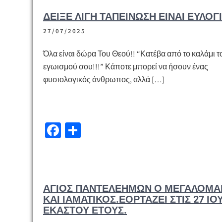
o
α
ΔΕΊΞΕ ΛΊΓΗ ΤΑΠΕΊΝΩΣΗ ΕΊΝΑΙ ΕΥΛΟΓΊΑ
o
σ
27/07/2025
k
τε
ίτ
Όλα είναι δώρα Του Θεού!! “Κατέβα από το καλάμι τ
ε
εγωισμού σου!!!” Κάποτε μπορεί να ήσουν ένας
φυσιολογικός άνθρωπος, αλλά […]
Fa
Μ
ce
οι
b
ρ
o
α
ΆΓΙΟΣ ΠΑΝΤΕΛΕΉΜΩΝ Ο ΜΕΓΑΛΟΜΆ
o
σ
ΚΑΙ ΙΑΜΑΤΙΚΌΣ.ΕΟΡΤΆΖΕΙ ΣΤΙΣ 27 ΙΟ
k
τε
ΕΚΆΣΤΟΥ ΈΤΟΥΣ.