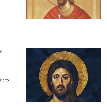
Ν
ις το