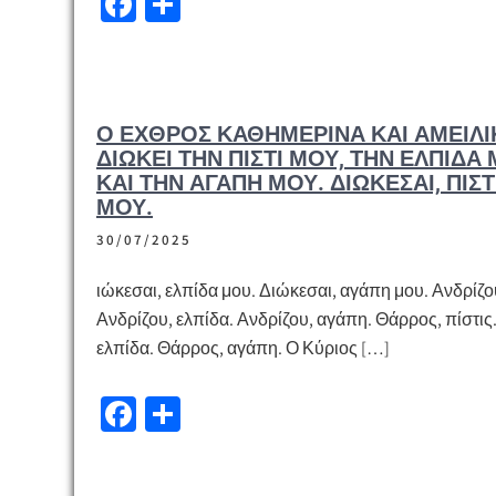
Fa
Μ
ce
οι
b
ρ
o
α
Ο ΕΧΘΡΌΣ ΚΑΘΗΜΕΡΙΝΆ ΚΑΙ ΑΜΕΊΛΙ
o
σ
ΔΙΏΚΕΙ ΤΗΝ ΠΊΣΤΙ ΜΟΥ, ΤΗΝ ΕΛΠΊΔΑ
k
τε
ΚΑΙ ΤΗΝ ΑΓΆΠΗ ΜΟΥ. ΔΙΏΚΕΣΑΙ, ΠΊΣΤ
ΜΟΥ.
ίτ
ε
30/07/2025
ιώκεσαι, ελπίδα μου. Διώκεσαι, αγάπη μου. Ανδρίζου
Ανδρίζου, ελπίδα. Ανδρίζου, αγάπη. Θάρρος, πίστις
ελπίδα. Θάρρος, αγάπη. Ο Κύριος […]
Fa
Μ
ce
οι
b
ρ