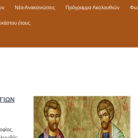
ων
Νέα-Ανακοινώσεις
Πρόγραμμα Ακολουθιών
Φω
εκάστου έτους.
ΑΓΊΩΝ
οφίας,
ψαλμωδός