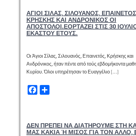
o
α
ΆΓΙΟΙ ΣΊΛΑΣ, ΣΙΛΟΥΑΝΌΣ, ΕΠΑΙΝΕΤΌΣ
o
σ
ΚΡΉΣΚΗΣ ΚΑΙ ΑΝΔΡΌΝΙΚΟΣ ΟΙ
k
τε
ΑΠΌΣΤΟΛΟΙ.ΕΟΡΤΆΖΕΙ ΣΤΙΣ 30 ΙΟΥΛΊ
ΕΚΆΣΤΟΥ ΈΤΟΥΣ.
ίτ
ε
Οι Άγιοι Σίλας, Σιλουανός, Επαινετός, Κρήσκης και
Ανδρόνικος, ήταν πέντε από τούς εβδομήκοντα μαθη
Κυρίου. Όλοι υπηρέτησαν το Ευαγγέλιο […]
Fa
Μ
ce
οι
b
ρ
o
α
ΔΕΝ ΠΡΈ­ΠΕΙ ΝΑ ΔΙΑ­ΤΗ­ΡΟΎ­ΜΕ ΣΤΗ ΚΑ
o
σ
ΜΑΣ ΚΑ­ΚΊΑ Ή ΜΊ­ΣΟΣ ΓΙΑ ΤΟΝ ΆΛΛΟ, Έ