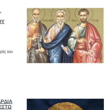
,
ΟΥ
τές του
Ρ­ΔΙΆ
ΣΤΩ Κ