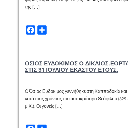
της […]
Fa
Μ
ce
οι
b
ρ
o
α
ΌΣΙΟΣ ΕΥΔΌΚΙΜΟΣ Ο ΔΊΚΑΙΟΣ.ΕΟΡΤ
o
σ
ΣΤΙΣ 31 ΙΟΥΛΊΟΥ ΕΚΆΣΤΟΥ ΈΤΟΥΣ.
k
τε
ίτ
ε
Ο Όσιος Ευδόκιμος γεννήθηκε στη Καππαδοκία και
κατά τους χρόνους του αυτοκράτορα Θεόφιλου (829 
μ.Χ.). Οι γονείς […]