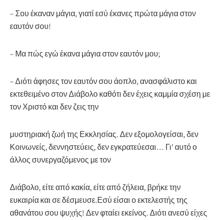
– Σου έκαναν μάγια, γιατί εσύ έκανες πρώτα μάγια στον
εαυτόν σου!
– Μα πώς εγώ έκανα μάγια στον εαυτόν μου;
–
Διότι άφησες τον εαυτόν σου άοπλο, ανασφάλιστο και
εκτεθειμένο στον Διάβολο καθότι δεν έχεις καμμία σχέση με
τον Χριστό και δεν ζεις την
μυστηριακή ζωή της Εκκλησίας. Δεν εξομολογείσαι, δεν
Κοινωνείς, δεννηστεύεις, δεν εγκρατεύεσαι… Γι’ αυτό ο
άλλος συνεργαζόμενος με τον
Διάβολο, είτε από κακία, είτε από ζήλεια, βρήκε την
ευκαιρία και σε δέσμευσε.Εσύ είσαι ο εκτελεστής της
αθανάτου σου ψυχής! Δεν φταίει εκείνος. Διότι ανεσύ είχες