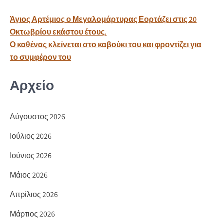
o
σ
Πλοήγηση
Άγιος Αρτέμιος ο Μεγαλομάρτυρας Εορτάζει στις 20
k
τε
άρθρων
Οκτωβρίου εκάστου έτους.
ίτ
Ο καθένας κλείνεται στο καβούκι του και φροντίζει για
ε
το συμφέρον του
Αρχείο
Αύγουστος 2026
Ιούλιος 2026
Ιούνιος 2026
Μάιος 2026
Απρίλιος 2026
Μάρτιος 2026