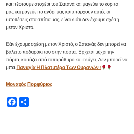
και πέφτουμε στοχέρι του Σατανά και μαγεύει το κορίτσι
μας και μαγεύει το αγόρι μας καιυπάρχουν αυτές οι
υποθέσεις στα σπίτια μας, είναι διότι δεν έχουμε σχέση
μετον Χριστό.
Εάν έχουμε σχέση με τον Χριστό, ο Σατανάς δεν μπορεί να
βάλειτο ποδαράκι του στην πόρτα. Έρχεται μέχρι την
πόρτα, κοιτάζει από τοπαράθυρο και φεύγει. Δεν μπορεί να
μπει.
Παναγία Η Πλατυτέρα Των Ουρανών !
Μοναχός Πορφύριος
Fa
Μ
ce
οι
b
ρ
o
α