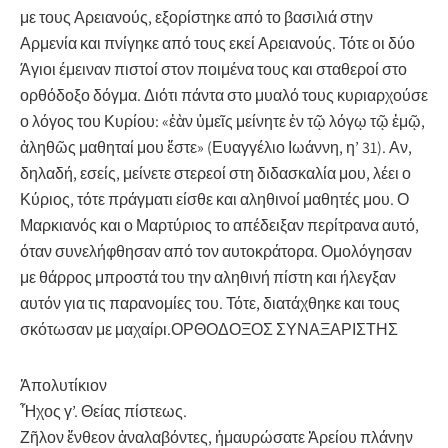
με τους Αρειανούς, εξορίστηκε από το βασιλιά στην
Αρμενία και πνίγηκε από τους εκεί Αρειανούς. Τότε οι δύο
Άγιοι έμειναν πιστοί στον ποιμένα τους και σταθεροί στο
ορθόδοξο δόγμα. Διότι πάντα στο μυαλό τους κυριαρχούσε
ο λόγος του Κυρίου: «ἐὰν ὐμεῖς μείνητε ἐν τῷ λόγῳ τῷ ἐμῷ,
ἀληθῶς μαθηταί μου ἔστε» (Ευαγγέλιο Ιωάννη, η’ 31). Αν,
δηλαδή, εσείς, μείνετε στερεοί στη διδασκαλία μου, λέει ο
Κύριος, τότε πράγματι είσθε και αληθινοί μαθητές μου. Ο
Μαρκιανός και ο Μαρτύριος το απέδειξαν περίτρανα αυτό,
όταν συνελήφθησαν από τον αυτοκράτορα. Ομολόγησαν
με θάρρος μπροστά του την αληθινή πίστη και ήλεγξαν
αυτόν για τις παρανομίες του. Τότε, διατάχθηκε και τους
σκότωσαν με μαχαίρι.ΟΡΘΟΔΟΞΟΣ ΣΥΝΑΞΑΡΙΣΤΗΣ
Ἀπολυτίκιον
Ἦχος γ’. Θείας πίστεως.
Ζῆλον ἔνθεον ἀναλαβόντες, ἠμαυρώσατε Ἀρείου πλάνην