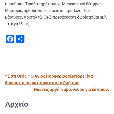
ὁμοούσιον Τριάδα κηρύττοντες, Μαρκιανὲ καὶ θέοφρων
Μαρτύριε, ὀρθοδοξίας οἱ ἄσειστοι πρόβολοι, θεῖοι
μάρτυρες, Χριστῷ τῷ Θεῷ πρεσβεύσατε δωρίσασθαι ἡμῖν
τὸ μέγα ἔλεος.
Fa
Μ
ce
οι
b
ρ
o
α
o
σ
Πλοήγηση
“Έστι Θεός..” Ο Άγιος Πορφύριος εξιστορεί ένα
k
τε
άρθρων
θαυμαστό περιστατικό από τη ζωή του!
ίτ
Νιώθεις ὀργή, θυμό, νεῦρα γιά κάποιον;
ε
Αρχείο