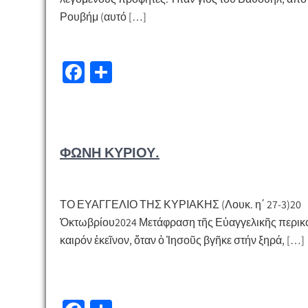
Ρουβήμ (αυτό […]
Fa
Μ
ce
οι
b
ρ
o
α
ΦΩΝΗ ΚΥΡΙΟΥ.
o
σ
k
τε
ίτ
ΤΟ ΕΥΑΓΓΕΛΙΟ ΤΗΣ ΚΥΡΙΑΚΗΣ (Λουκ. η΄ 27-3)20
ε
Ὀκτωβρίου2024 Μετάφραση τῆς Εὐαγγελικῆς περι
καιρόν ἐκεῖνον, ὅταν ὁ Ἰησοῦς βγῆκε στήν ξηρά, […]