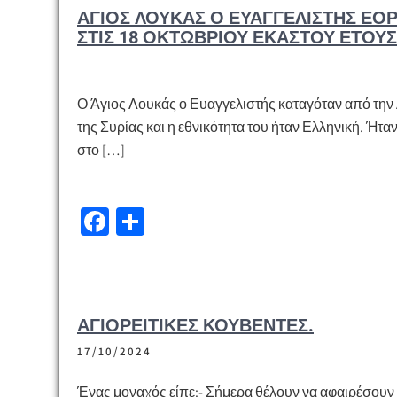
ΆΓΙΟΣ ΛΟΥΚΆΣ Ο ΕΥΑΓΓΕΛΙΣΤΉΣ ΕΟΡ
o
σ
ΣΤΙΣ 18 ΟΚΤΩΒΡΊΟΥ ΕΚΆΣΤΟΥ ΈΤΟΥΣ
k
τε
ίτ
ε
Ο Άγιος Λουκάς ο Ευαγγελιστής καταγόταν από την 
της Συρίας και η εθνικότητα του ήταν Ελληνική. Ήτα
στο […]
Fa
Μ
ce
οι
b
ρ
o
α
ΑΓΙΟΡΕΊΤΙΚΕΣ ΚΟΥΒΈΝΤΕΣ.
o
σ
17/10/2024
k
τε
ίτ
Ένας μοναχός είπε:- Σήμερα θέλουν να αφαιρέσουν 