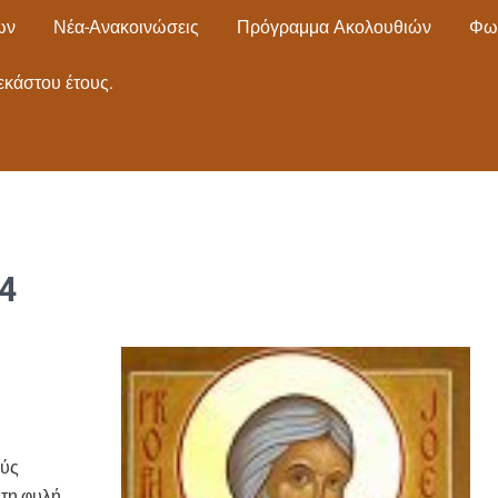
ων
Νέα-Ανακοινώσεις
Πρόγραμμα Ακολουθιών
Φω
εκάστου έτους.
4
ούς
 τη φυλή