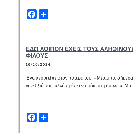
Fa
Μ
ce
οι
b
ρ
o
α
ΕΔΏ ΛΟΙΠΌΝ ΈΧΕΙΣ ΤΟΥΣ ΑΛΗΘΙΝΟΎ
o
σ
ΦΊΛΟΥΣ
k
τε
16/10/2024
ίτ
ε
Ένα αγόρι είπε στον πατέρα του: – Μπαμπά, σήμερα 
γενέθλιά μου, αλλά πρέπει να πάω στη δουλειά. Μπ
Fa
Μ
ce
οι