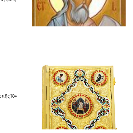
κοπῆςΤόν