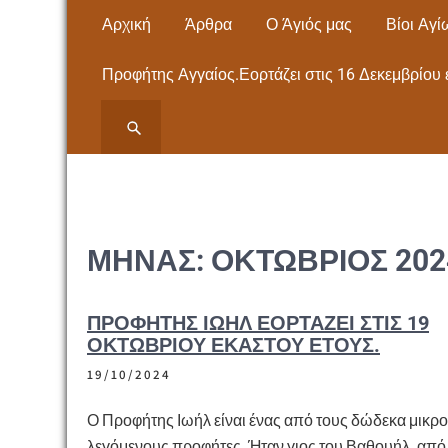
Skip
Αρχική
Άρθρα
Ο Άγιός μας
Βίοι Αγί
to
content
Προφήτης Αγγαίος.Εορτάζει στις 16 Δεκεμβρίου 
ΙΕΡΟΣ ΝΑΟΣ ΑΓΙΟΥ
ΙΕΡΟΣ ΝΑΟΣ ΑΓΙΟΥ ΠΑΝΤΕΛΕΗΜΟΝΟΣ
ΝΕΩΝ ΜΟΥΔΑΝΙΩΝ Εκκλησία- Μητρόπολη,
ΠΑΝΤΕΛΕΗΜΟΝΟΣ
Άγιος Παντελεήμονας – ΧΑΛΚΙΔΙΚΗΣ
ΝΕΩΝ ΜΟΥΔΑΝΙΩΝ
ΜΉΝΑΣ:
ΟΚΤΏΒΡΙΟΣ 202
ΧΑΛΚΙΔΙΚΗΣ
ΠΡΟΦΉΤΗΣ ΙΩΉΛ ΕΟΡΤΆΖΕΙ ΣΤΙΣ 19
ΟΚΤΩΒΡΊΟΥ ΕΚΆΣΤΟΥ ΈΤΟΥΣ.
19/10/2024
Ο Προφήτης Ιωήλ είναι ένας από τους δώδεκα μικρ
λεγόμενους προφήτες. Ήταν γιος του Βαθουήλ, από