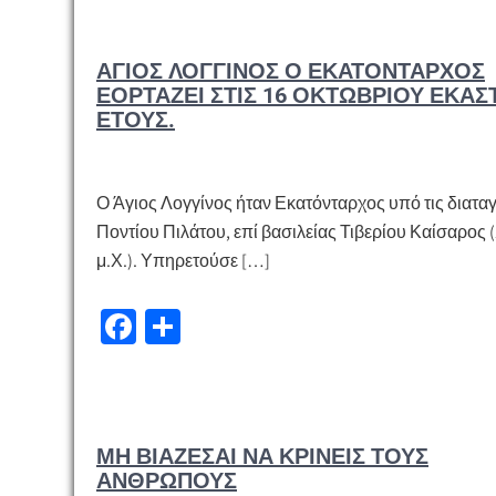
b
ρ
o
α
ΆΓΙΟΣ ΛΟΓΓΊΝΟΣ Ο ΕΚΑΤΌΝΤΑΡΧΟΣ
o
σ
ΕΟΡΤΆΖΕΙ ΣΤΙΣ 16 ΟΚΤΩΒΡΊΟΥ ΕΚΆΣ
k
τε
ΈΤΟΥΣ.
ίτ
ε
Ο Άγιος Λογγίνος ήταν Εκατόνταρχος υπό τις διαταγ
Ποντίου Πιλάτου, επί βασιλείας Τιβερίου Καίσαρος (
μ.Χ.). Υπηρετούσε […]
Fa
Μ
ce
οι
b
ρ
o
α
ΜΗ ΒΙΆΖΕΣΑΙ ΝΑ ΚΡΊΝΕΙΣ ΤΟΥΣ
o
σ
ΑΝΘΡΏΠΟΥΣ