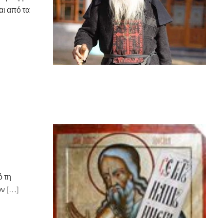
αι από τα
ό τη
ον […]