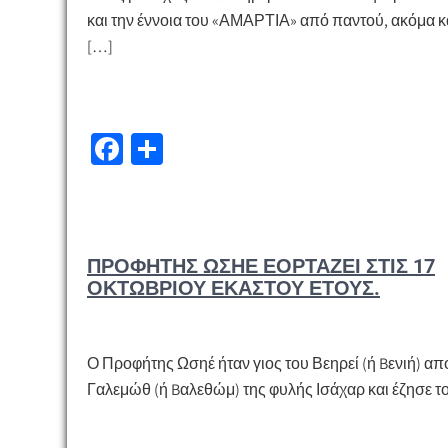
ε
και την έννοια του «ΑΜΑΡΤΙΑ» από παντού, ακόμα κ
[…]
Fa
Μ
ce
οι
b
ρ
o
α
ΠΡΟΦΉΤΗΣ ΩΣΗΈ ΕΟΡΤΆΖΕΙ ΣΤΙΣ 17
o
σ
ΟΚΤΩΒΡΊΟΥ ΕΚΆΣΤΟΥ ΈΤΟΥΣ.
k
τε
ίτ
ε
Ο Προφήτης Ωσηέ ήταν γιος του Βεηρεί (ή Bενιή) απ
Γαλεμώθ (ή Bαλεθώμ) της φυλής Ισάχαρ και έζησε τ