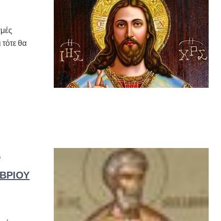
γμές
 τότε θα
Σ
ΩΒΡΊΟΥ