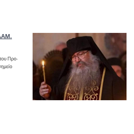
ΔΆΜ.
 του Προ­
ση­μείο