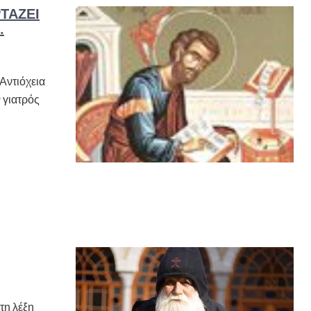
ΤΆΖΕΙ
.
Αντιόχεια
ν γιατρός
τη λέξη