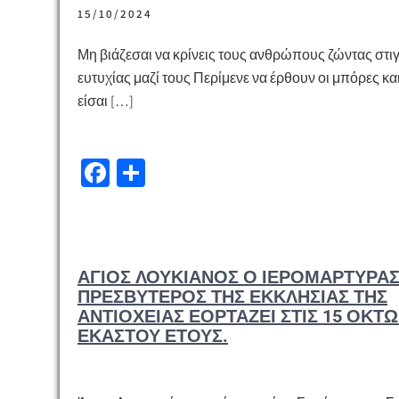
k
τε
15/10/2024
ίτ
ε
Μη βιάζεσαι να κρίνεις τους ανθρώπους ζώντας στι
ευτυχίας μαζί τους Περίμενε να έρθουν οι μπόρες και
είσαι […]
Fa
Μ
ce
οι
b
ρ
o
α
ΆΓΙΟΣ ΛΟΥΚΙΑΝΌΣ Ο ΙΕΡΟΜΆΡΤΥΡΑ
o
σ
ΠΡΕΣΒΎΤΕΡΟΣ ΤΗΣ ΕΚΚΛΗΣΊΑΣ ΤΗΣ
k
τε
ΑΝΤΙΟΧΕΊΑΣ ΕΟΡΤΆΖΕΙ ΣΤΙΣ 15 ΟΚΤ
ΕΚΆΣΤΟΥ ΈΤΟΥΣ.
ίτ
ε