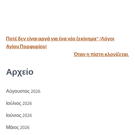
ce
οι
b
ρ
o
α
o
σ
Πλοήγηση
Ποτέ δεν είναι αργά για ένα νέο ξεκίνημα” (Λόγοι
k
τε
άρθρων
Αγίου Πορφυρίου)
ίτ
Όταν η πίστη κλονίζεται.
ε
Αρχείο
Αύγουστος 2026
Ιούλιος 2026
Ιούνιος 2026
Μάιος 2026