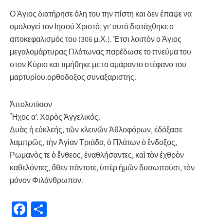
Ο Άγιος διατήρησε όλη του την πίστη και δεν έπαψε να
ομολογεί τον Ιησού Χριστό, γι’ αυτό διατάχθηκε ο
αποκεφαλισμός του (306 μ.Χ.). Έτσι λοιπόν ο Άγιος
μεγαλομάρτυρας Πλάτωνας παρέδωσε το πνεύμα του
στον Κύριο και τιμήθηκε με το αμάραντο στέφανο του
μαρτυρίου.ορθοδοξος συναξαριστης.
Ἀπολυτίκιον
Ἦχος α’. Χορὸς Ἀγγελικός.
Δυὰς ἡ εὐκλεής, τῶν κλεινῶν Ἀθλοφόρων, ἐδόξασε
λαμπρῶς, τὴν Ἁγίαν Τριάδα, ὁ Πλάτων ὁ ἔνδοξος,
Ρωμανὸς τε ὁ ἔνθεος, ἐναθλήσαντες, καὶ τὸν ἐχθρὸν
καθελόντες, ὅθεν πάντοτε, ὑπὲρ ἠμῶν δυσωπούσι, τὸν
μόνον Φιλάνθρωπον.
Fa
Μ