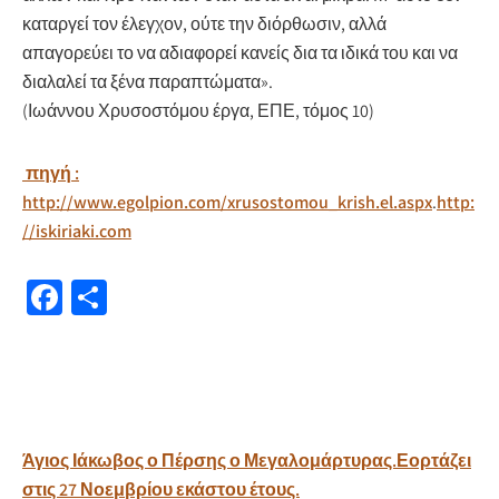
καταργεί τον έλεγχον, ούτε την διόρθωσιν, αλλά
απαγορεύει το να αδιαφορεί κανείς δια τα ιδικά του και να
διαλαλεί τα ξένα παραπτώματα».
(Ιωάννου Χρυσοστόμου έργα, ΕΠΕ, τόμος 10)
πηγή :
http://www.egolpion.com/xrusostomou_krish.el.aspx
.
http:
//iskiriaki.com
Fa
Μ
ce
οι
b
ρ
o
α
o
σ
Πλοήγηση
Άγιος Ιάκωβος ο Πέρσης ο Μεγαλομάρτυρας.Εορτάζει
k
τε
άρθρων
στις 27 Νοεμβρίου εκάστου έτους.