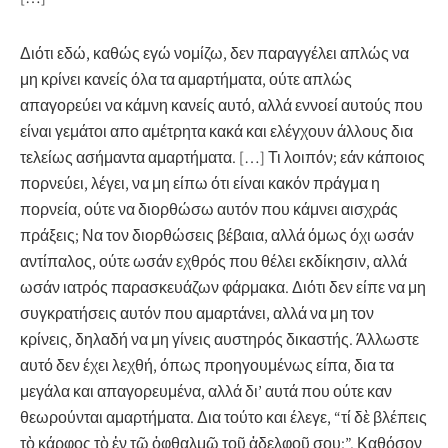
Διότι εδώ, καθώς εγώ νομίζω,
δεν παραγγέλει απλώς να
μη κρίνει κανείς όλα τα αμαρτήματα
, ούτε απλώς
απαγορεύει να κάμνη κανείς αυτό, αλλά
εννοεί αυτούς που
είναι γεμάτοι απο αμέτρητα κακά και ελέγχουν άλλους δια
τελείως ασήμαντα αμαρτήματα
. […] Τι λοιπόν; εάν κάποιος
πορνεύει, λέγει, να μη είπω ότι είναι κακόν πράγμα η
πορνεία, ούτε να διορθώσω αυτόν που κάμνει αισχράς
πράξεις; Να τον διορθώσεις βέβαια, αλλά όμως όχι ωσάν
αντίπαλος, ούτε ωσάν εχθρός που θέλει εκδίκησιν, αλλά
ωσάν ιατρός παρασκευάζων φάρμακα. Διότι δεν είπε να μη
συγκρατήσεις αυτόν που αμαρτάνει, αλλά να μη τον
κρίνεις, δηλαδή να μη γίνεις αυστηρός δικαστής.
Άλλωστε
αυτό δεν έχει λεχθή, όπως προηγουμένως είπα, δια τα
μεγάλα και απαγορευμένα, αλλά δι’ αυτά που ούτε καν
θεωρούνται αμαρτήματα
. Δια τούτο και έλεγε, “τί δὲ βλέπεις
τὸ κάρφος τὸ ἐν τῷ ὀφθαλμῷ τοῦ ἀδελφοῦ σου;”. Καθόσον