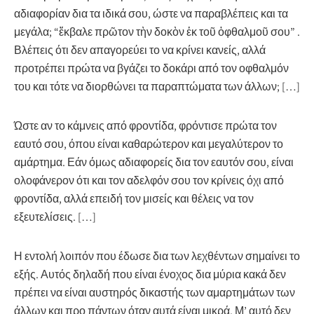
αδιαφορίαν δια τα ιδικά σου, ώστε να παραβλέπεις και τα
μεγάλα; “ἔκβαλε πρῶτον τὴν δοκὸν ἐκ τοῦ ὀφθαλμοῦ σου” .
Βλέπεις ότι δεν απαγορεύει το να κρίνει κανείς, αλλά
προτρέπει πρώτα να βγάζει το δοκάρι από τον οφθαλμόν
του και τότε να διορθώνει τα παραπτώματα των άλλων;
[…]
Ώστε αν το κάμνεις από φροντίδα, φρόντισε πρώτα τον
εαυτό σου, όπου είναι καθαρώτερον και μεγαλύτερον το
αμάρτημα. Εάν όμως αδιαφορείς δια τον εαυτόν σου, είναι
ολοφάνερον ότι και τον αδελφόν σου τον κρίνεις όχι από
φροντίδα, αλλά επειδή τον μισείς και θέλεις να τον
εξευτελίσεις. […]
Η εντολή λοιπόν που έδωσε δια των λεχθέντων σημαίνει το
εξής.
Αυτός δηλαδή που είναι ένοχος δια μύρια κακά δεν
πρέπει να είναι αυστηρός δικαστής των αμαρτημάτων των
άλλων και προ πάντων όταν αυτά είναι μικρά.
Μ’ αυτό δεν