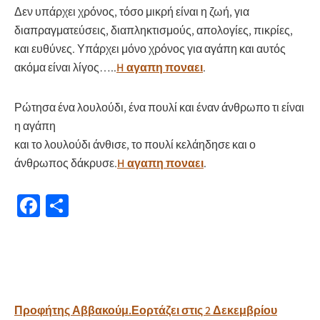
Δεν υπάρχει χρόνος, τόσο μικρή είναι η ζωή, για
διαπραγματεύσεις, διαπληκτισμούς, απολογίες, πικρίες,
και ευθύνες. Υπάρχει μόνο χρόνος για αγάπη και αυτός
ακόμα είναι λίγος…..
H αγαπη ποναει
.
Ρώτησα ένα λουλούδι, ένα πουλί και έναν άνθρωπο τι είναι
η αγάπη
και το λουλούδι άνθισε, το πουλί κελάηδησε και ο
άνθρωπος δάκρυσε.
H αγαπη ποναει
.
Fa
Μ
ce
οι
b
ρ
o
α
o
σ
Πλοήγηση
Προφήτης Αββακούμ.Εορτάζει στις 2 Δεκεμβρίου