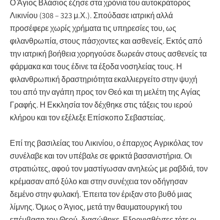
Ο Άγιος Βλάσιος έζησε στα χρόνια του αυτοκράτορος
Λικινίου (308 – 323 μ.Χ.). Σπούδασε ιατρική αλλά
προσέφερε χωρίς χρήματα τις υπηρεσίες του, ως
φιλανθρωπία, στους πάσχοντες και ασθενείς. Εκτός από
την ιατρική βοήθεια χορηγούσε δωρεάν στους ασθενείς τα
φάρμακα και τους έδινε τα έξοδα νοσηλείας τους. Η
φιλανθρωπική δραστηριότητα εκαλλιεργείτο στην ψυχή
του από την αγάπη προς τον Θεό και τη μελέτη της Αγίας
Γραφής. Η Εκκλησία τον δέχθηκε στις τάξεις του ιερού
κλήρου και τον εξέλεξε Επίσκοπο Σεβαστείας.
Επί της βασιλείας του Λικινίου, ο έπαρχος Αγρικόλας τον
συνέλαβε και τον υπέβαλε σε φρικτά βασανιστήρια. Οι
στρατιώτες, αφού τον μαστίγωσαν ανηλεώς με ραβδιά, τον
κρέμασαν από ξύλο και στην συνέχεια τον οδήγησαν
δεμένο στην φυλακή. Έπειτα τον έριξαν στο βυθό μιας
λίμνης. Όμως ο Άγιος, μετά την θαυματουργική του
επέμβαση του Θεού, διασώθηκε. Εξοργισθέντες τότε οι