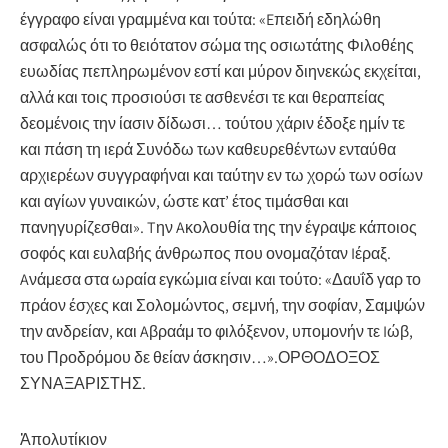
έγγραφο είναι γραμμένα και τούτα: «Eπειδή εδηλώθη
ασφαλώς ότι το θειότατον σώμα της οσιωτάτης Φιλοθέης
ευωδίας πεπληρωμένον εστί και μύρον διηνεκώς εκχείται,
αλλά και τοις προσιούσι τε ασθενέσι τε και θεραπείας
δεομένοις την ίασιν δίδωσι… τούτου χάριν έδοξε ημίν τε
και πάση τη ιερά Συνόδω των καθευρεθέντων ενταύθα
αρχιερέων συγγραφήναι και ταύτην εν τω χορώ των οσίων
και αγίων γυναικών, ώστε κατ’ έτος τιμάσθαι και
πανηγυρίζεσθαι». Tην Aκολουθία της την έγραψε κάποιος
σοφός και ευλαβής άνθρωπος που ονομαζόταν Iέραξ.
Aνάμεσα στα ωραία εγκώμια είναι και τούτο: «Δαυΐδ γαρ το
πράον έσχες και Σολομώντος, σεμνή, την σοφίαν, Σαμψών
την ανδρείαν, και Aβραάμ το φιλόξενον, υπομονήν τε Iώβ,
του Προδρόμου δε θείαν άσκησιν…».ΟΡΘΟΔΟΞΟΣ
ΣΥΝΑΞΑΡΙΣΤΗΣ.
Ἀπολυτίκιον