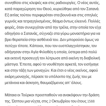
συνηθίσει στις κλεψιές και στις ραδιουργίες. Ο νέος αυτός,
κατά παραχώρηση του Θεού, κυριεύθηκε από τον Σατανά.
Εξ αιτίας τούτου περιφερόταν στα βουνά και στις σπηλιές
γυμνός και τετραχηλισμένος, θέαμα όντως ελεεινό. Πολλές
φορές, όταν συνερχόταν από την τρέλα, στην οποία τον είχε
οδηγήσει ο Σατανάς, σύχναζε στα γύρω μοναστήρια για να
βρει θεραπεία στην ασθένειά του. Δεν μπορούσε όμως να
πετύχει τίποτε. Κάποιοι, που τον ευσπλαγχνίστηκαν, τον
οδήγησαν στην Αγία Φιλοθέη η οποία, ύστερα από πολύ
και εκτενή προσευχή τον λύτρωσε από εκείνη τη διαβολική
μάστιγα. Έπειτα, αφού το νουθέτησε αρκετά, τον εισήγαγε
και στην τάξη των μοναχών. Και έτσι ο νέος εκείνος, αφού
εκάρη μοναχός, πέρασε το υπόλοιπο της ζωής του με
μετάνοια και άσκηση, θαυμαζόμενος απ’ όλους.
Μάταια οι Τούρκοι προσπαθούν να ανακόψουν την δράση
της. Ώσπου μια νύχτα, στις 2 Οκτωβρίου του έτους 1588