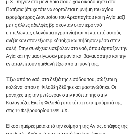
μ.Χ., πήγαν στο μονύδριο που είχαν οικοδομήσει στα
Πατήσια (έτυχε τότε να εορτάζεται η μνήμη του αγίου
ιερομάρτυρος Διονυσίου του Αρεοπαγίτου και η Αγία μαζί
με τις άλλες αδελφές βρίσκονταν στον ιερό ναό
επιτελώντας ολονύκτια αγρυπνία) και πέντε από αυτούς
ανέβηκαν στον εξωτερικό τοίχο και πήδησαν μέσα στην
αυλή. Στην συνέχεια εισέβαλαν στο ναό, όπου άρπαξαν την
Αγία και την μαστίγωσαν με μανία και βαναυσότητα και την
εγκαταλείπουν ημιθανή έξω από τη μονή της.
Έξω από το ναό, στα δεξιά της εισόδου του, σώζεται η
κολώνα, όπου η Φιλοθέη δέθηκε και μαστιγώθηκε. Οι
μοναχές της την μετέφεραν στην κρύπτη της στην
Καλογρέζα. Εκεί η Φιλοθέη υποκύπτει στα τραύματά της
στις 19 Φεβρουαρίου 1589 μ.Χ.
Είκοσι ημέρες μετά από την κοίμηση της Αγίας, ο τάφος της
ευωδίαζε. Ακόμη, όταν μετά από ένα έτος έγινε η