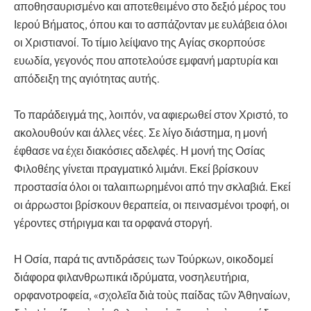
αποθησαυρισμένο και αποτεθειμένο στο δεξιό μέρος του
Ιερού Βήματος, όπου και το ασπάζονταν με ευλάβεια όλοι
οι Χριστιανοί. Το τίμιο λείψανο της Αγίας σκορπούσε
ευωδία, γεγονός που αποτελούσε εμφανή μαρτυρία και
απόδειξη της αγιότητας αυτής.
Το παράδειγμά της, λοιπόν, να αφιερωθεί στον Χριστό, το
ακολουθούν και άλλες νέες. Σε λίγο διάστημα, η μονή
έφθασε να έχει διακόσιες αδελφές. Η μονή της Οσίας
Φιλοθέης γίνεται πραγματικό λιμάνι. Εκεί βρίσκουν
προστασία όλοι οι ταλαιπωρημένοι από την σκλαβιά. Εκεί
οι άρρωστοι βρίσκουν θεραπεία, οι πεινασμένοι τροφή, οι
γέροντες στήριγμα και τα ορφανά στοργή.
Η Οσία, παρά τις αντιδράσεις των Τούρκων, οικοδομεί
διάφορα φιλανθρωπικά ιδρύματα, νοσηλευτήρια,
ορφανοτροφεία, «σχολεῖα διὰ τοὺς παίδας τῶν Ἀθηναίων,