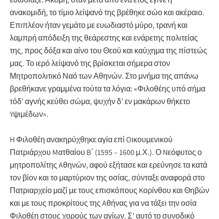
ανακομιδή, το τίμιο λείψανό της βρέθηκε σώο και ακέραιο.
Επιπλέον ήταν γεμάτο με ευωδιαστό μύρο, τρανή και
λαμπρή απόδειξη της θεάρεστης και ενάρετης πολιτείας
της, προς δόξα και αίνο του Θεού και καύχημα της πίστεώς
μας. Το ιερό λείψανό της βρίσκεται σήμερα στον
Μητροπολιτικό Ναό των Αθηνών. Στο μνήμα της απάνω
βρεθήκανε γραμμένα τούτα τα λόγια: «Φιλοθέης υπό σήμα
τόδ’ αγνής κεύθει σώμα, ψυχήν δ’ εν μακάρων θήκετο
Yψιμέδων».
H Φιλοθέη ανακηρύχθηκε αγία επί Oικουμενικού
Πατριάρχου Mατθαίου B΄ (1595 – 1600 μ.Χ.). Ο Nεόφυτος ο
μητροπολίτης Aθηνών, αφού εξήτασε και ερεύνησε τα κατά
τον βίον και το μαρτύριον της οσίας, σύνταξε αναφορά στο
Πατριαρχείο μαζί με τους επισκόπους Kορίνθου και Θηβών
και με τους προκρίτους της Aθήνας για να τάξει την οσία
Φιλοθέη στους χορούς των αγίων. Σ’ αυτό το συνοδικό