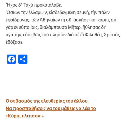
Ἦχος δ’. Ταχὺ προκατάλαβε.
Ὅσιων τὴν ἔλλαμψιν, εἰσδεδεγμένη σεμνή, τὴν πάλιν
ἐφαίδρυνας, τῶν Ἀθηναίων τὴ σῆ, ἀσκήσει καὶ χάριτι, σὺ
γὰρ ἐν εὐποιίαις, διαλάμπουσα Μῆτερ, ἤθλησας δι’
ἀγάπην, εὐσεβῶς τοῦ πλησίον διὸ σὲ ὢ Φιλοθέη, Χριστὸς
ἐδόξασε.
Fa
Μ
ce
οι
b
ρ
o
α
o
σ
Πλοήγηση
Ο σεβασμός της ελευθερίας του άλλου.
k
τε
άρθρων
Να προσπαθήσεις να του μάθεις να λέει το
ίτ
«Κύριε, ελέησον!»
ε