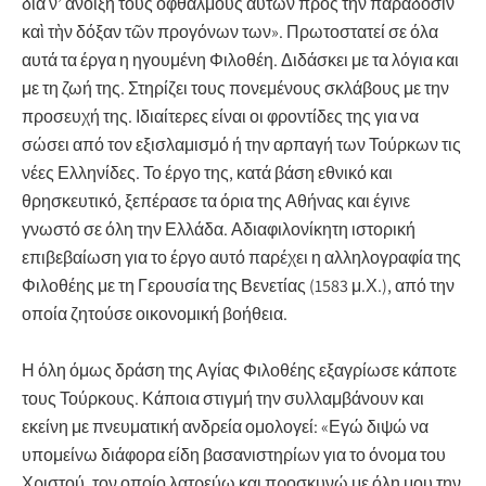
διὰ ν’ ἀνοίξη τοὺς ὀφθαλμοὺς αὐτῶν πρὸς τὴν παράδοσιν
καὶ τὴν δόξαν τῶν προγόνων των». Πρωτοστατεί σε όλα
αυτά τα έργα η ηγουμένη Φιλοθέη. Διδάσκει με τα λόγια και
με τη ζωή της. Στηρίζει τους πονεμένους σκλάβους με την
προσευχή της. Ιδιαίτερες είναι οι φροντίδες της για να
σώσει από τον εξισλαμισμό ή την αρπαγή των Τούρκων τις
νέες Ελληνίδες. Το έργο της, κατά βάση εθνικό και
θρησκευτικό, ξεπέρασε τα όρια της Αθήνας και έγινε
γνωστό σε όλη την Ελλάδα. Αδιαφιλονίκητη ιστορική
επιβεβαίωση για το έργο αυτό παρέχει η αλληλογραφία της
Φιλοθέης με τη Γερουσία της Βενετίας (1583 μ.Χ.), από την
οποία ζητούσε οικονομική βοήθεια.
Η όλη όμως δράση της Αγίας Φιλοθέης εξαγρίωσε κάποτε
τους Τούρκους. Κάποια στιγμή την συλλαμβάνουν και
εκείνη με πνευματική ανδρεία ομολογεί: «Εγώ διψώ να
υπομείνω διάφορα είδη βασανιστηρίων για το όνομα του
Χριστού, τον οποίο λατρεύω και προσκυνώ με όλη μου την