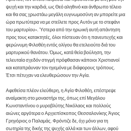
ψυχή και την καρδιά, ως Θεό αληθινό και άνθρωπο τέλειο
και θα σας χρωστάω μεγάλη ευγνωμοσύνη αν μπορείτε μια
ώρα πρωτύτερα να με στείλετε προς Αυτόν με το στεφάνι
του μαρτυρίου». Ύστερα από την ηρωική αυτή απάντηση
προς τους κατακτητές, όλοι πίστευαν ότι η πανευτυχής και
φερώνυμη Φιλοθέη εντός ολίγου θα ετελειούτο διά του
μαρτυρικού θανάτου. Όμως, κατά θεία βούληση, την
τελευταία σχεδόν στιγμή πρόφθασαν κάποιοι Χριστιανοί
και καταπράυναν τον ηγεμόνα με διάφορους τρόπους.
Έτσι πέτυχαν να ελευθερώσουν την Αγία.
Αφεθείσα πλέον ελεύθερη, η Αγία Φιλοθέη, επέστρεψε
αναίμακτη στο μοναστήρι της, όπως επί Μεγάλου
Κωνσταντίνου ο μυροβλύτης Νικόλαος και πολλούς
αιώνες αργότερα ο Αρχιεπίσκοπος Θεσσαλονίκης Άγιος
Γρηγόριος ο Παλαμάς. Φρόντιζε δε, όχι μόνο για τη
σωτηρία της δικής της ψυχής αλλά και των άλλων, αφού