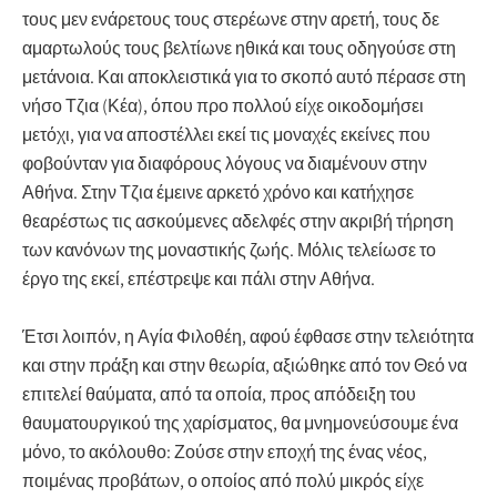
τους μεν ενάρετους τους στερέωνε στην αρετή, τους δε
αμαρτωλούς τους βελτίωνε ηθικά και τους οδηγούσε στη
μετάνοια. Και αποκλειστικά για το σκοπό αυτό πέρασε στη
νήσο Τζια (Κέα), όπου προ πολλού είχε οικοδομήσει
μετόχι, για να αποστέλλει εκεί τις μοναχές εκείνες που
φοβούνταν για διαφόρους λόγους να διαμένουν στην
Αθήνα. Στην Τζια έμεινε αρκετό χρόνο και κατήχησε
θεαρέστως τις ασκούμενες αδελφές στην ακριβή τήρηση
των κανόνων της μοναστικής ζωής. Μόλις τελείωσε το
έργο της εκεί, επέστρεψε και πάλι στην Αθήνα.
Έτσι λοιπόν, η Αγία Φιλοθέη, αφού έφθασε στην τελειότητα
και στην πράξη και στην θεωρία, αξιώθηκε από τον Θεό να
επιτελεί θαύματα, από τα οποία, προς απόδειξη του
θαυματουργικού της χαρίσματος, θα μνημονεύσουμε ένα
μόνο, το ακόλουθο: Ζούσε στην εποχή της ένας νέος,
ποιμένας προβάτων, ο οποίος από πολύ μικρός είχε