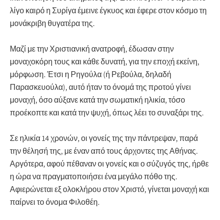
λίγο καιρό η Συρίγα έμεινε έγκυος και έφερε στον κόσμο τη
μονάκριβη θυγατέρα της.
Μαζί με την Χριστιανική ανατροφή, έδωσαν στην
μοναχοκόρη τους και κάθε δυνατή, για την εποχή εκείνη,
μόρφωση. Έτσι η Ρηγούλα (ή Ρεβούλα, δηλαδή
Παρασκευούλα), αυτό ήταν το όνομά της προτού γίνει
μοναχή, όσο αύξανε κατά την σωματική ηλικία, τόσο
προέκοπτε και κατά την ψυχή, όπως λέει το συναξάρι της.
Σε ηλικία 14 χρονών, οι γονείς της την πάντρεψαν, παρά
την θέλησή της, με έναν από τους άρχοντες της Αθήνας.
Αργότερα, αφού πέθαναν οι γονείς και ο σύζυγός της, ήρθε
η ώρα να πραγματοποιήσει ένα μεγάλο πόθο της.
Αφιερώνεται εξ ολοκλήρου στον Χριστό, γίνεται μοναχή και
παίρνει το όνομα Φιλοθέη.