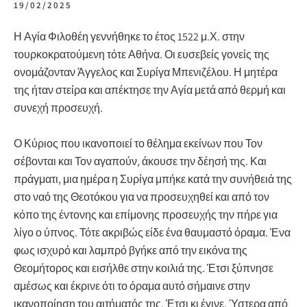
19/02/2025
Η Αγία Φιλοθέη γεννήθηκε το έτος 1522 μ.Χ. στην
τουρκοκρατούμενη τότε Αθήνα. Οι ευσεβείς γονείς της
ονομάζονταν Άγγελος και Συρίγα Μπενιζέλου. Η μητέρα
της ήταν στείρα και απέκτησε την Αγία μετά από θερμή και
συνεχή προσευχή.
Ο Κύριος που ικανοποιεί το θέλημα εκείνων που Τον
σέβονται και Τον αγαπούν, άκουσε την δέησή της. Και
πράγματι, μια ημέρα η Συρίγα μπήκε κατά την συνήθειά της
στο ναό της Θεοτόκου για να προσευχηθεί και από τον
κόπο της έντονης και επίμονης προσευχής την πήρε για
λίγο ο ύπνος. Τότε ακριβώς είδε ένα θαυμαστό όραμα. Ένα
φως ισχυρό και λαμπρό βγήκε από την εικόνα της
Θεομήτορος και εισήλθε στην κοιλιά της. Έτσι ξύπνησε
αμέσως και έκρινε ότι το όραμα αυτό σήμαινε στην
ικανοποίηση του αιτήματός της. Έτσι κι έγινε. Ύστερα από