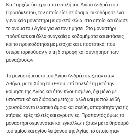
Κατ’ αρχήν, ύστερα από εντολή του Αγίου Ανδρέα του
Πρωτόκλητου, τον οποίο είδε σε όραμα, οικοδόμησε ένα
γυναικείο μοναστήρι με αρκετά κελιά, στο οποίο και έδωσε
το όνομα του Αγίου για να τον τιμήσει. Στο μοναστήρι
πρόσθεσε και άλλα αναγκαία οικοδομήματα και εκτάσεις
και το προικοδότησε με μετόχια και υποστατικά, που
υπερεπαρκούσαν για τη διατροφή και συντήρηση των
μοναζουσών.
Το μοναστήρι αυτό του Αγίου Ανδρέα σωζόταν στην
Αθήνα, με τη Χάρη του Θεού, επί πολλά έτη μετά την
κοίμηση της Αγίας και ήταν πλουτισμένο, όχι μόνο με
υποστατικά και διάφορα μετόχια, αλλά και με πολυειδή
χρυσοΰφαντα ιερατικά άμφια και σκεύη, απαραίτητα για τις
ετήσιες ιερές τελετές και αγρυπνίες. Προπαντός όμως το
μοναστήρι σεμνυνόταν και εγκαλλωπιζόταν με το θησαυρό
του τιμίου και αγίου λειψάνου της Αγίας, το οποίο ήταν