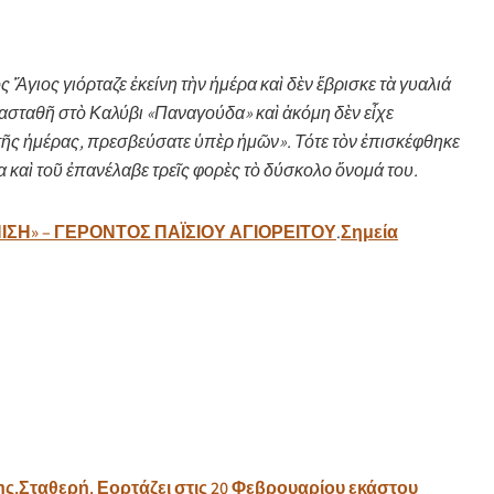
ς Ἅγιος γιόρταζε ἐκείνη τὴν ἡμέρα καὶ δὲν ἔβρισκε τὰ γυαλιά
κατασταθῆ στὸ Καλύβι «Παναγούδα» καὶ ἀκόμη δὲν εἶχε
 τῆς ἡμέρας, πρεσβεύσατε ὑπὲρ ἡμῶν». Τότε τὸν ἐπισκέφθηκε
α καὶ τοῦ ἐπανέλαβε τρεῖς φορὲς τὸ δύσκολο ὄνομά του.
ΙΣΗ» – ΓΕΡΟΝΤΟΣ ΠΑΪΣΙΟΥ ΑΓΙΟΡΕΙΤΟΥ
.
Σημεία
.Σταθερή. Εορτάζει στις 20 Φεβρουαρίου εκάστου