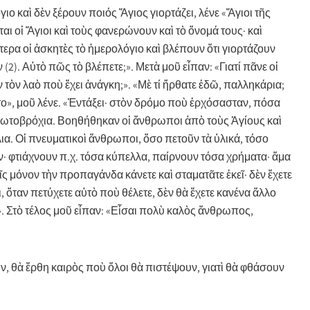
ο καὶ δὲν ξέρουν ποιός Ἅγιος γιορτάζει, λένε «Ἅγιοι τῆς
 οἱ Ἅγιοι καὶ τοὺς φανερώνουν καὶ τὸ ὄνομά τους· καὶ
τερα οἱ ἀσκητὲς τὸ ἡμερολόγιο καὶ βλέπουν ὅτι γιορτάζουν
2). Αὐτὸ πῶς τὸ βλέπετε;». Μετὰ μοῦ εἶπαν: «Γιατί πᾶνε οἱ
τὸν λαὸ ποὺ ἔχει ἀνάγκη;». «Μὲ τί ἤρθατε ἐδῶ, παλληκάρια;
ητο», μοῦ λένε. «Ἐντάξει· στὸν δρόμο ποὺ ἐρχόσασταν, πόσα
ρωτοβρόχια. Βοηθήθηκαν οἱ ἄνθρωποι ἀπὸ τοὺς Ἁγίους καὶ
λια. Οἱ πνευματικοὶ ἄνθρωποι, ὅσο πετοῦν τὰ ὑλικά, τόσο
υν· φτιάχνουν π.χ. τόσα κύπελλα, παίρνουν τόσα χρήματα· ἅμα
 μόνον τὴν προπαγάνδα κάνετε καὶ σταματᾶτε ἐκεῖ· δὲν ἔχετε
ι, ὅταν πετύχετε αὐτὸ ποὺ θέλετε, δὲν θὰ ἔχετε κανένα ἄλλο
». Στὸ τέλος μοῦ εἶπαν: «Εἶσαι πολὺ καλὸς ἄνθρωπος,
υν, θὰ ἔρθη καιρὸς ποὺ ὅλοι θὰ πιστέψουν, γιατὶ θὰ φθάσουν