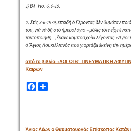
1) Βλ. Ἠσ. 6, 9-10.
2) Στὶς 3-6-1979, ἐπειδὴ ὁ Γέροντας δὲν θυμόταν ποιό
του, γιὰ νὰ δῆ στὸ ἡμερολόγιο – μόλις τότε εἶχε ἐγ
τακτοποιηθῆ –, ἔκανε κομποσχοίνι λέγοντας «Ἅγιοι
ὁ Ἅγιος Λουκιλλιανὸς ποὺ γιορτάζει ἐκείνη τὴν ἡμέρ
από το βιβλίο:
«ΛΟΓΟΙ Β’- ΠΝΕΥΜΑΤΙΚΗ ΑΦΥΠΝ
Καιρών
Fa
Μ
ce
οι
b
ρ
o
α
o
σ
Πλοήγηση
Άγιος Λέων ο Θαυματουργός Επίσκοπος Κατάνης