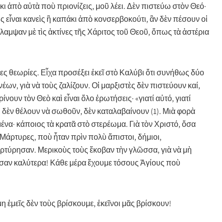
κι ἀπὸ αὐτὰ ποὺ πριονίζεις, μοῦ λέει. Δὲν πιστεύω στὸν Θεό·
 εἶναι κανεὶς ἢ καπάκι ἀπὸ κονσερβοκούτι, ἂν δὲν πέσουν οἱ
 ἔλαμψαν μὲ τὶς ἀκτίνες τῆς Χάριτος τοῦ Θεοῦ, ὅπως τὰ ἀστέρια
ες θεωρίες. Εἶχα προσέξει ἐκεῖ στὸ Καλύβι ὅτι συνήθως δύο
ν, γιὰ νὰ τοὺς ζαλίζουν. Οἱ μαρξιστὲς δὲν πιστεύουν καί,
νουν τὸν Θεὸ καὶ εἶναι ὅλο ἐρωτήσεις· «γιατί αὐτό, γιατί
ὺ δὲν θέλουν νὰ σωθοῦν, δὲν καταλαβαίνουν (1). Μιὰ φορὰ
μένα· κάποιος τὰ κρατᾶ στὸ στερέωμα. Γιὰ τὸν Χριστό, ὅσα
άρτυρες, ποὺ ἦταν πρὶν πολὺ ἄπιστοι, δήμιοι,
αρτύρησαν. Μερικοὺς τοὺς ἔκοβαν τὴν γλῶσσα, γιὰ νὰ μὴ
οῦσαν καλύτερα! Κάθε μέρα ἔχουμε τόσους Ἁγίους ποὺ
 ἐμεῖς δὲν τοὺς βρίσκουμε, ἐκεῖνοι μᾶς βρίσκουν!