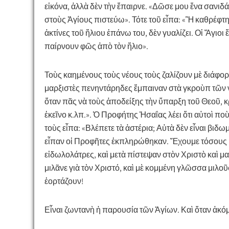
εἰκόνα, ἀλλὰ δὲν τὴν ἔπαιρνε. «Δῶσε μου ἕνα σανιδά
στοὺς Ἁγίους πιστεύω». Τότε τοῦ εἶπα:
«Ἢ καθρέφτης
ἀκτίνες τοῦ ἥλιου ἐπάνω του, δὲν γυαλίζει. Οἱ Ἅγιοι
παίρνουν φῶς ἀπὸ τὸν ἥλιο».
Τοὺς καημένους τοὺς νέους τοὺς ζαλίζουν μὲ διάφορ
μαρξιστὲς πενηντάρηδες ἔμπαιναν στὰ γκροὺπ τῶν νέω
ὅταν πᾶς νὰ τοὺς ἀποδείξης τὴν ὕπαρξη τοῦ Θεοῦ, κρί
ἐκεῖνο κ.λπ.». Ὁ Προφήτης Ἠσαΐας λέει ὅτι αὐτοὶ πο
τοὺς εἶπα: «Βλέπετε τὰ ἀστέρια; Αὐτὰ δὲν εἶναι βιδω
εἶπαν οἱ Προφῆτες ἐκπληρώθηκαν. Ἔχουμε τόσους Μ
εἰδωλολάτρες, καὶ μετὰ πίστεψαν στὸν Χριστὸ καὶ μ
μιλᾶνε γιὰ τὸν Χριστό, καὶ μὲ κομμένη γλῶσσα μιλ
ἑορτάζουν!
Εἶναι ζωντανὴ ἡ παρουσία τῶν Ἁγίων. Καὶ ὅταν ἀκόμη