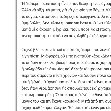
Ἡ δεύτερη περίπτωση εἶναι, ὅταν θελήση ἕνας ἀγρά
Ἄλλο νὰ ρίξη μιὰ ματιά, γιὰ νὰ γνωρίση τὸ δόγμα.
τὸ δόγμα, καὶ αὐτόν, ἐπειδὴ ἔχει ὑπερηφάνεια, θὰ τὸ
ἀμφιβολίες. Δὲν μιλάω φυσικὰ γιὰ ἕναν ποὺ ἔχει εὐλ
ματιὰ μὲ διάκριση, μέχρι ἐκεῖ ποὺ μπορεῖ νὰ ἐξετάση
πνευματικότητα καὶ πάει νὰ ἀσχοληθῆ μὲ τὰ δογματικά
Συχνὰ βλέπει κανεὶς καὶ σ᾿ αὐτοὺς ἀκόμη ποὺ λένε 
λίγη πίστη. Μιὰ φορὰ μοῦ εἶπε ἕνα παλληκάρι: «Δὲν 
τὸ ἀηδόνι ποὺ κελαηδάει; Ποιός τοῦ ἔδωσε τὸ χάρισ
ἡ σκληράδα τῆς ἀπιστίας καὶ ἄλλαξε τὸ προσωπάκι 
περίπου σαράντα πέντε χρονῶν καὶ ζοῦσαν πολὺ κοσ
αὐτὴ ἡ ζωή, τὰ ἀρνούμαστε ὅλα», ἔτσι καὶ ἐκεῖνοι, ἀ
ὅταν ἦταν νέοι, ἄφησαν τὶς σπουδές τους καὶ ρίχτη
καὶ σωματικὰ ράκη. Ὁ πατέρας τοῦ ἑνὸς πέθανε ἀπὸ
μάνας του καὶ τὴν ἔκανε καρδιακιά. Μετὰ ἀπὸ τὴν σ
ἀχρηστευθήκαμε», ἔλεγαν. Ἔδωσα στὸν ἕναν μιὰ εἰκό