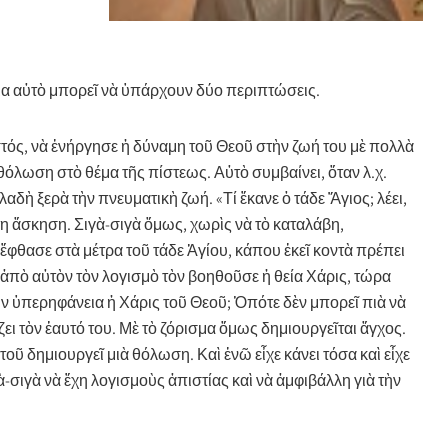
α αὐτὸ μπορεῖ νὰ ὑπάρχουν δύο περιπτώσεις.
στός, νὰ ἐνήργησε ἡ δύναμη τοῦ Θεοῦ στὴν ζωή του μὲ πολλὰ
 θόλωση στὸ θέμα τῆς πίστεως.
Αὐτὸ συμβαίνει, ὅταν λ.χ.
αδὴ ξερὰ τὴν πνευματικὴ ζωή. «Τί ἔκανε ὁ τάδε Ἅγιος; λέει,
ιτη ἄσκηση. Σιγὰ-σιγὰ ὅμως, χωρὶς νὰ τὸ καταλάβη,
 ἔφθασε στὰ μέτρα τοῦ τάδε Ἁγίου, κάπου ἐκεῖ κοντὰ πρέπει
ν ἀπὸ αὐτὸν τὸν λογισμὸ τὸν βοηθοῦσε ἡ θεία Χάρις, τώρα
ὲ τὴν ὑπερηφάνεια ἡ Χάρις τοῦ Θεοῦ; Ὁπότε δὲν μπορεῖ πιὰ νὰ
ι τὸν ἑαυτό του. Μὲ τὸ ζόρισμα ὅμως δημιουργεῖται ἄγχος.
ὶ τοῦ δημιουργεῖ μιὰ θόλωση.
Καὶ ἐνῶ εἶχε κάνει τόσα καὶ εἶχε
γὰ-σιγὰ νὰ ἔχη λογισμοὺς ἀπιστίας καὶ νὰ ἀμφιβάλλη γιὰ τὴν