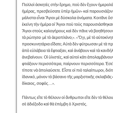
Πολλοὶ ἀσκητὲς στὴν ἔρημο, ποὺ δὲν ἔχουν ἡμερολόγι
ἡμέρας, πρεσβεύσατε ὑπὲρ ἡμῶν» καὶ παρουσιάζονται
μάλιστα εἶναι Ἅγιοι μὲ δύσκολα ὀνόματα. Κοιτᾶνε ὕσ
ἐκείνη τὴν ἡμέρα οἱ Ἅγιοι ποὺ τοὺς παρουσιάσθηκαν (
Ἅγιοι στοὺς καλογήρους καὶ δὲν πᾶνε νὰ βοηθήσουν 
τὰ ρώτησα· μὲ τὸ ἀεροπλάνο;». «Ὄχι, μὲ τὸ αὐτοκίν
προσκυνητάρια εἴδατε; Αὐτὰ δὲν φύτρωσαν μὲ τὰ π
ἀπὸ εὐλάβεια τὰ ἔφτιαξαν, καὶ ἀνάβουν καὶ τὰ κανδή
ἀνεβαίνουν. Οἱ ὑλιστές, καὶ αὐτοὶ κάτι ἀπολαμβάνο
φτιάξουν περισσότερα, παίρνουν περισσότερα. Ἐσεῖς
τίποτε νὰ ἀπολαύσετε. Εἶστε οἱ πιὸ ταλαίπωροι, διότ
ἰδανικό, μόνον τὸ βάσανο τῆς μαρξιστικῆς σκλαβιᾶς
δίκαιος, σοφός…».
Πάντως εἴτε τὸ θέλουν οἱ ἄνθρωποι εἴτε δὲν τὸ θέλο
σὲ ἀδιέξοδο καὶ θὰ ἐπέμβη ὁ Χριστός.