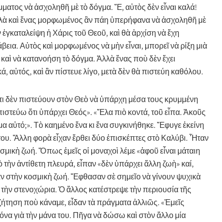
μματος νὰ ἀσχοληθῆ μὲ τὸ δόγμα
. Ἔ, αὐτὸς δὲν εἶναι καλά!
 Ἀλλὰ καὶ ἕνας μορφωμένος ἂν πάη ὑπερήφανα νὰ ἀσχοληθῆ μὲ
ν ἐγκαταλείψη ἡ Χάρις τοῦ Θεοῦ, καὶ θὰ ἀρχίση νὰ ἔχη
άβεια. Αὐτὸς καὶ μορφωμένος νὰ μὴν εἶναι, μπορεῖ νὰ ρίξη μιὰ
, καὶ νὰ κατανοήση τὸ δόγμα. Ἀλλὰ ἕνας ποὺ δὲν ἔχει
, αὐτός, καὶ ἂν πίστευε λίγο, μετὰ δὲν θὰ πιστεύη καθόλου.
ὅτι δὲν πιστεύουν στὸν Θεὸ νὰ ὑπάρχη μέσα τους κρυμμένη
πιστεύω ὅτι ὑπάρχει Θεός». «Ἔλα πιὸ κοντά, τοῦ εἶπα. Ἀκοῦς
μα αὐτό;». Τὸ καημένο ἕνα κι ἕνα συγκινήθηκε. Ἔφυγε ἐκείνη
του. Ἄλλη φορὰ εἶχαν ἔρθει δύο ἐπισκέπτες στὸ Καλύβι. Ἦταν
μικὴ ζωή. Ὅπως ἐμεῖς οἱ μοναχοὶ λέμε «ἀφοῦ εἶναι μάταιη
πὸ τὴν ἀντίθετη πλευρά, εἶπαν «δὲν ὑπάρχει ἄλλη ζωὴ» καί,
καν στὴν κοσμικὴ ζωή. Ἔφθασαν σὲ σημεῖο νὰ γίνουν ψυχικὰ
 τὴν στενοχώρια. Ὁ ἄλλος κατέστρεψε τὴν περιουσία τῆς
υζήτηση ποὺ κάναμε, εἶδαν τὰ πράγματα ἀλλιῶς. «Ἐμεῖς
να γιὰ τὴν μάνα του. Πῆγα νὰ δώσω καὶ στὸν ἄλλο μία