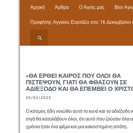
Skip
Αρχική
Άρθρα
Ο Άγιός μας
Βίοι Αγί
to
content
Προφήτης Αγγαίος.Εορτάζει στις 16 Δεκεμβρίου 
ΙΕΡΟΣ ΝΑΟΣ ΑΓΙΟΥ
ΙΕΡΟΣ ΝΑΟΣ ΑΓΙΟΥ ΠΑΝΤΕΛΕΗΜΟΝΟΣ
ΝΕΩΝ ΜΟΥΔΑΝΙΩΝ Εκκλησία- Μητρόπολη,
ΠΑΝΤΕΛΕΗΜΟΝΟΣ
Άγιος Παντελεήμονας – ΧΑΛΚΙΔΙΚΗΣ
ΝΕΩΝ ΜΟΥΔΑΝΙΩΝ
«ΘΑ ΈΡΘΕΙ ΚΑΙΡΌΣ ΠΟΥ ΌΛΟΙ ΘΑ
ΠΙΣΤΈΨΟΥΝ, ΓΙΑΤΊ ΘΑ ΦΘΆΣΟΥΝ ΣΕ
ΧΑΛΚΙΔΙΚΗΣ
ΑΔΙΈΞΟΔΟ ΚΑΙ ΘΑ ΕΠΈΜΒΕΙ Ο ΧΡΙΣΤ
20/02/2025
Ο κόσμος ήδη νοιώθει αυτό το κενό και το αδιέξοδο κ
σιγά θα καταλάβουν όλοι, ότι αυτό που ζούσαν όλα α
χρόνια ήταν ένα ψέμα και μια κακοστημένη απάτη..