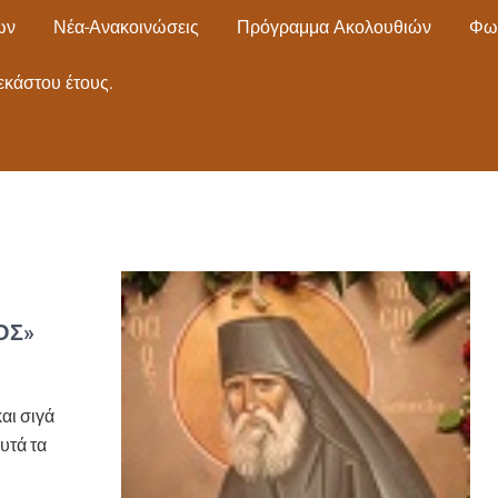
ων
Νέα-Ανακοινώσεις
Πρόγραμμα Ακολουθιών
Φω
εκάστου έτους.
ΌΣ»
αι σιγά
υτά τα