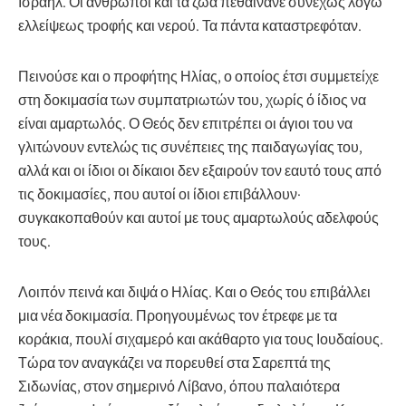
Ισραήλ. Οι άνθρωποι και τα ζώα πεθαίνανε συνεχώς λόγω
ελλείψεως τροφής και νερού. Τα πάντα καταστρεφόταν.
Πεινούσε και ο προφήτης Ηλίας, ο οποίος έτσι συμμετείχε
στη δοκιμασία των συμπατριωτών του, χωρίς ό ίδιος να
είναι αμαρτωλός. Ο Θεός δεν επιτρέπει οι άγιοι του να
γλιτώνουν εντελώς τις συνέπειες της παιδαγωγίας του,
αλλά και οι ίδιοι οι δίκαιοι δεν εξαιρούν τον εαυτό τους από
τις δοκιμασίες, που αυτοί οι ίδιοι επιβάλλουν·
συγκακοπαθούν και αυτοί με τους αμαρτωλούς αδελφούς
τους.
Λοιπόν πεινά και διψά ο Ηλίας. Και ο Θεός του επιβάλλει
μια νέα δοκιμασία. Προηγουμένως τον έτρεφε με τα
κοράκια, πουλί σιχαμερό και ακάθαρτο για τους Ιουδαίους.
Τώρα τον αναγκάζει να πορευθεί στα Σαρεπτά της
Σιδωνίας, στον σημερινό Λίβανο, όπου παλαιότερα