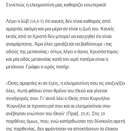
Συνεπώς η ελεημοσύνη μας καθαρίζει εσωτερικά!
Λέγει ο Ιώβ (14,4-5) ότι κανείς δεν είναι καθαρός από
αμαρτία, ακόμη και μια μέρα αν είναι η ζωή του. Κανείς
εκτός από το Χριστό δεν μπορεί να καυχηθεί ότι είναι
αναμάρτητος. Άρα όλοι χρειάζεται να βαδίσουμε «τας
οδούς της μετανοίας» όπως λέγει ο άγιος Χρυσόστομος·
και μία οδός μετανοίας κατά τον ιερό πατέρα είναι η
μετάνοια. Γράφει ο ιερός πατήρ·
«Όσες αμαρτίες κι αν έχεις, η ελεημοσύνη σου τις ισοζυγίζει
όλες. Αυτή φθάνει στον θρόνο του Θεού και γίνεται
συνήγορός σου. Γι’ αυτό λέει ο Θεός στον Κορνήλιο·
‘Κορνήλιε αι προσευχαί σου και αι ελεημοσύναι σου
ανέβησαν ενώπιον του Θεού’ (Πραξ. 10,4). Στις 10
παρθένες όμως, που, ενώ κατόρθωσαν την δύσκολη αρετή
της παρθενίας, δεν φρόντισαν να αποκτήσουν το έλαιον