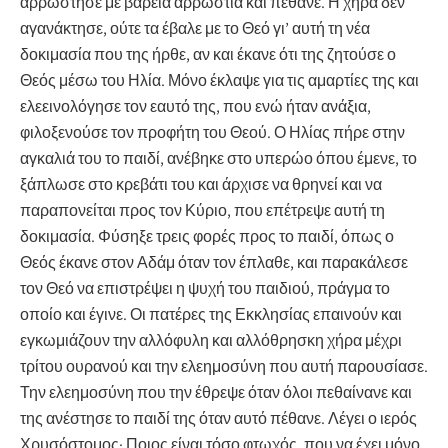
αρρώστησε με βαρειά αρρώστια και πέθανε. Η χήρα δεν
αγανάκτησε, ούτε τα έβαλε με το Θεό γι’ αυτή τη νέα
δοκιμασία που της ήρθε, αν και έκανε ότι της ζητούσε ο
Θεός μέσω του Ηλία. Μόνο έκλαψε για τις αμαρτίες της και
ελεεινολόγησε τον εαυτό της, που ενώ ήταν ανάξια,
φιλοξενούσε τον προφήτη του Θεού. Ο Ηλίας πήρε στην
αγκαλιά του το παιδί, ανέβηκε στο υπερώο όπου έμενε, το
ξάπλωσε στο κρεβάτι του και άρχισε να θρηνεί και να
παραπονείται προς τον Κύριο, που επέτρεψε αυτή τη
δοκιμασία. Φύσηξε τρεις φορές προς το παιδί, όπως ο
Θεός έκανε στον Αδάμ όταν τον έπλαθε, και παρακάλεσε
τον Θεό να επιστρέψει η ψυχή του παιδιού, πράγμα το
οποίο και έγινε. Οι πατέρες της Εκκλησίας επαινούν και
εγκωμιάζουν την αλλόφυλη και αλλόθρησκη χήρα μέχρι
τρίτου ουρανού και την ελεημοσύνη που αυτή παρουσίασε.
Την ελεημοσύνη που την έθρεψε όταν όλοι πεθαίνανε και
της ανέστησε το παιδί της όταν αυτό πέθανε. Λέγει ο ιερός
Χρυσόστομος· Ποιος είναι τόσο φτωχός, που να έχει μόνο