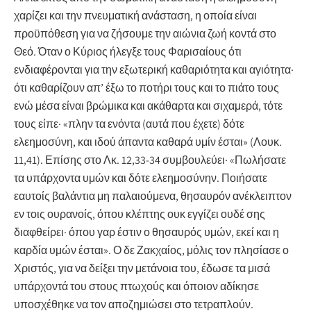
χαρίζει και την πνευματική ανάσταση, η οποία είναι
προϋπόθεση για να ζήσουμε την αιώνια ζωή κοντά στο
Θεό. Όταν ο Κύριος ήλεγξε τους Φαρισαίους ότι
ενδιαφέρονται για την εξωτερική καθαριότητα και αγιότητα·
ότι καθαρίζουν απ’ έξω το ποτήρι τους και το πιάτο τους
ενώ μέσα είναι βρώμικα και ακάθαρτα και σιχαμερά, τότε
τους είπε· «πλην τα ενόντα (αυτά που έχετε) δότε
ελεημοσύνη, και ιδού άπαντα καθαρά υμίν έσται» (Λουκ.
11,41). Επίσης στο Λκ. 12,33-34 συμβουλεύει· «Πωλήσατε
τα υπάρχοντα υμών και δότε ελεημοσύνην. Ποιήσατε
εαυτοίς βαλάντια μη παλαιούμενα, θησαυρόν ανέκλειπτον
εν τοις ουρανοίς, όπου κλέπτης ουκ εγγίζει ουδέ σης
διαφθείρει· όπου γαρ έστιν ο θησαυρός υμών, εκεί και η
καρδία υμών έσται». Ο δε Ζακχαίος, μόλις τον πλησίασε ο
Χριστός, για να δείξει την μετάνοια του, έδωσε τα μισά
υπάρχοντά του στους πτωχούς και όποιον αδίκησε
υποσχέθηκε να τον αποζημιώσει στο τετραπλούν.