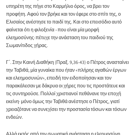
υπηρέτη της πήγε στο Καρμήλιο όρος, να βρει τον
προφήτη. Αφού τον βρήκε και τον έφερε στο σπίτι της, ο
Ελισαίος ανέστησε το παιδί της. Και στο επεισόδιο αυτό
φαίνεται ότι η φιλοξενία –που είναι μία μορφή
ελεημοσύνης-πέτυχε την ανάσταση του παιδιού της
Σωμανίτιδος χήρας.
Γ΄. Στην Καινή Διαθήκη (Πραξ. 9,36-43) ο Πέτρος ανασταίνει
την Ταβιθά, μία γυναίκα που ήταν «πλήρης αγαθών έργων
και ελεημοσυνών», επειδή τον ειδοποίησαν και τον
παρακάλεσαν με δάκρυα οι χήρες που τις προστάτευε και
τις συντηρούσε. Πολλοί χριστιανοί πεθάνανε την εποχή
εκείνη· μόνο όμως την Ταβιθά ανέστησε ο Πέτρος, γιατί
χρειαζότανε να συνεχίσει την προστασία τόσων και τόσων
ενδεών.
Αλλά εκτός από την σωματική ανάσταση η ελεημοσύνη