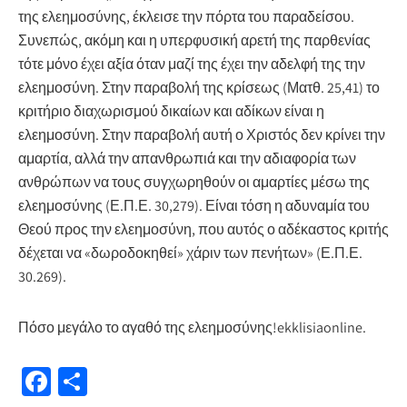
της ελεημοσύνης, έκλεισε την πόρτα του παραδείσου.
Συνεπώς, ακόμη και η υπερφυσική αρετή της παρθενίας
τότε μόνο έχει αξία όταν μαζί της έχει την αδελφή της την
ελεημοσύνη. Στην παραβολή της κρίσεως (Ματθ. 25,41) το
κριτήριο διαχωρισμού δικαίων και αδίκων είναι η
ελεημοσύνη. Στην παραβολή αυτή ο Χριστός δεν κρίνει την
αμαρτία, αλλά την απανθρωπιά και την αδιαφορία των
ανθρώπων να τους συγχωρηθούν οι αμαρτίες μέσω της
ελεημοσύνης (Ε.Π.Ε. 30,279). Είναι τόση η αδυναμία του
Θεού προς την ελεημοσύνη, που αυτός ο αδέκαστος κριτής
δέχεται να «δωροδοκηθεί» χάριν των πενήτων» (Ε.Π.Ε.
30.269).
Πόσο μεγάλο το αγαθό της ελεημοσύνης!ekklisiaonline.
Fa
Μ