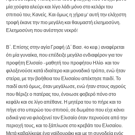
μία χούφτα αλεύρι και λίγο λάδι μόνο στο κελάρι του
σπιτιού του; Κανείς. Και όμως η χήρα μ’ αυτή την ελάχιστη
τροφή έκανε την πιο μεγάλη και θαυμαστή ελεημοσύνη.
Ελεημοσύνη που ανέστησε νεκρό!
Β΄. Επίσης στην αγία Γραφή (Δ΄ Βασ. 4ο κεφ.) αναφέρεται
ότι μία γυναίκα, που επέδειξε μεγάλο ενδιαφέρον για τον
προφήτη Ελισαίο –μαθητή του προφήτου Ηλία- και τον
φιλοξενούσε κατά ιδιαίτερο και μοναδικό τρόπο, ενώ ήταν
στείρα, με την βοήθεια του Ελισαίου απέκτησε παιδί. Το
παιδί αυτό όμως, όταν μεγάλωσε, ενώ ήταν στους αγρούς
που θέριζε ο πατέρας του, ένοιωσε φοβερό πόνο στο
κεφάλι και σε λίγο απέθανε. Η μητέρα του το πήρε και το
πήγε στο υπερώο του σπιτιού, σε δωμάτιο που είχε κάνει
ειδικά για να φιλοξενεί τον Ελισαίο όταν περνούσε από την
περιοχή τους, και το ξάπλωσε στο κρεβάτι του Ελισαίου.
Μετά καβαλίκεψε ένα γαϊδουράκι και με τη συνοδεία ενός