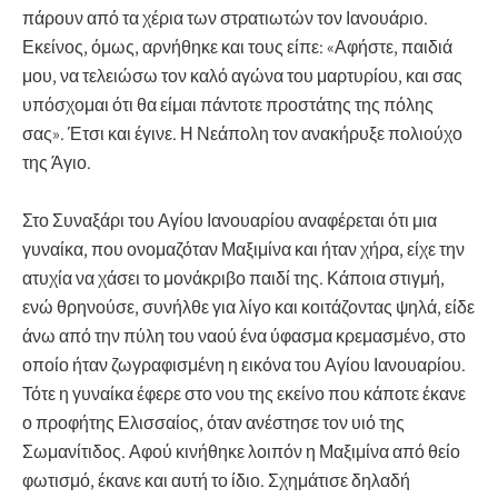
πάρουν από τα χέρια των στρατιωτών τον Ιανουάριο.
Εκείνος, όμως, αρνήθηκε και τους είπε: «Αφήστε, παιδιά
μου, να τελειώσω τον καλό αγώνα του μαρτυρίου, και σας
υπόσχομαι ότι θα είμαι πάντοτε προστάτης της πόλης
σας». Έτσι και έγινε. Η Νεάπολη τον ανακήρυξε πολιούχο
της Άγιο.
Στο Συναξάρι του Αγίου Ιανουαρίου αναφέρεται ότι μια
γυναίκα, που ονομαζόταν Μαξιμίνα και ήταν χήρα, είχε την
ατυχία να χάσει το μονάκριβο παιδί της. Κάποια στιγμή,
ενώ θρηνούσε, συνήλθε για λίγο και κοιτάζοντας ψηλά, είδε
άνω από την πύλη του ναού ένα ύφασμα κρεμασμένο, στο
οποίο ήταν ζωγραφισμένη η εικόνα του Αγίου Ιανουαρίου.
Τότε η γυναίκα έφερε στο νου της εκείνο που κάποτε έκανε
ο προφήτης Ελισσαίος, όταν ανέστησε τον υιό της
Σωμανίτιδος. Αφού κινήθηκε λοιπόν η Μαξιμίνα από θείο
φωτισμό, έκανε και αυτή το ίδιο. Σχημάτισε δηλαδή