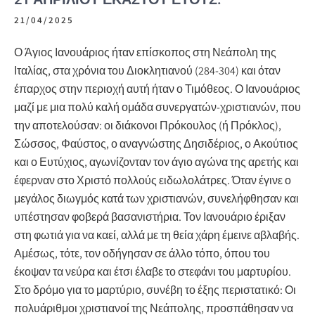
21/04/2025
Ο Άγιος Ιανουάριος ήταν επίσκοπος στη Νεάπολη της
Ιταλίας, στα χρόνια του Διοκλητιανού (284-304) και όταν
έπαρχος στην περιοχή αυτή ήταν ο Τιμόθεος. Ο Ιανουάριος
μαζί με μια πολύ καλή ομάδα συνεργατών-χριστιανών, που
την αποτελούσαν: οι διάκονοι Πρόκουλος (ή Πρόκλος),
Σώσσος, Φαύστος, ο αναγνώστης Δησιδέριος, ο Ακούτιος
και ο Ευτύχιος, αγωνίζονταν τον άγιο αγώνα της αρετής και
έφερναν στο Χριστό πολλούς ειδωλολάτρες. Όταν έγινε ο
μεγάλος διωγμός κατά των χριστιανών, συνελήφθησαν και
υπέστησαν φοβερά βασανιστήρια. Τον Ιανουάριο έριξαν
στη φωτιά για να καεί, αλλά με τη θεία χάρη έμεινε αβλαβής.
Αμέσως, τότε, τον οδήγησαν σε άλλο τόπο, όπου του
έκοψαν τα νεύρα και έτσι έλαβε το στεφάνι του μαρτυρίου.
Στο δρόμο για το μαρτύριο, συνέβη το έξης περιστατικό: Οι
πολυάριθμοι χριστιανοί της Νεάπολης, προσπάθησαν να