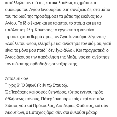
κατάλληλα τον υιό της και ακολούθως σχημάτισε το
ομοίωμα του Αγίου Ιανουαρίου. Στη συνέχεια δε, στα μάτια
του παιδιού της προσάρμοσε τα μάτια της εικόνας του
Αγίου. Το ίδιο έκανε και με τα αυτιά, το στόμα και με τα
υπόλοιπα μέλη. Κάνοντας το έργο αυτό η γυναίκα
προσευχόταν θερμά προς τον Άγιο Ιανουάριο λέγοντας:
«Δούλε του Θεού, ελέησέ με και ανάστησε τον υιό μου, γιατί
είναι το μόνο μου παιδί, δεν έχω άλλο». Και πραγματικά, ο
Άγιος άκουσε την παράκληση της Μαξιμίνας και ανέστησε
τον υιό αυτής.ορθοδοξος συναξαριστης.
Ἀπολυτίκιον
Ἦχος δ’. Ὁ ὑψωθεῖς ἐν τῷ Σταυρῷ.
Ὡς Ἱεράρχης καὶ σοφὸς θεηγόρος, τύπος ἐγένου πρὸς
ἀθλήσεως πόνους, Πάτερ Ἰανουάριε τοὶς περὶ σεαυτόν.
Σῶσος γὰρ καὶ Πρόκουλος, Δισιδέριος Φαῦστος, καὶ σὺν
Ἀκουτίωνι, ὁ Εὐτύχιος ἅμα, σὺν σοῖ ἀθλούσι μάκαρ