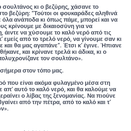
ο σουλτάνος κι ο βεζύρης, χάσανε το
 στο βεζύρη: “Τούτοι οι φουκαράδες αληθινά
ε όλα ανάποδα κι όπως πάμε, μπορεί και να
υς κρίνουμε με δικαιοσύνη για να
, άιντε να χύσουμε το καλό νερό από τις
’ εμείς από το τρελό νερό, να γίνουμε σαν κι
ε και θα μας αγαπάνε”. Έτσι κ’ έγινε. Ήπιανε
ήκανε, και κρίνανε τρελά κι άδικα, κι ο
πολυχρονίζανε τον σουλτάνο».
 σήμερα στον τόπο μας.
ερό που είναι ακόμα φυλαγμένο μέσα στη
απ’ αυτό το καλό νερό, και θα καλούμε να
ξεραίνει ο λίβας της ξενομανίας. Να πιούνε
αίνει από την πέτρα, από το καλό και τ’
ν».