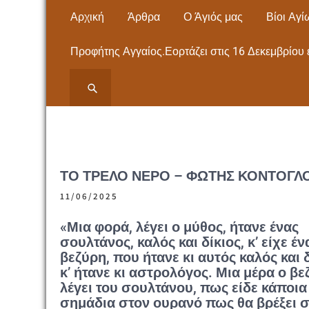
Skip
Αρχική
Άρθρα
Ο Άγιός μας
Βίοι Αγί
to
content
Προφήτης Αγγαίος.Εορτάζει στις 16 Δεκεμβρίου 
ΙΕΡΟΣ ΝΑΟΣ ΑΓΙΟΥ
ΙΕΡΟΣ ΝΑΟΣ ΑΓΙΟΥ ΠΑΝΤΕΛΕΗΜΟΝΟΣ
ΝΕΩΝ ΜΟΥΔΑΝΙΩΝ Εκκλησία- Μητρόπολη,
ΠΑΝΤΕΛΕΗΜΟΝΟΣ
Άγιος Παντελεήμονας – ΧΑΛΚΙΔΙΚΗΣ
ΝΕΩΝ ΜΟΥΔΑΝΙΩΝ
ΤΟ ΤΡΕΛΌ ΝΕΡΌ – ΦΏΤΗΣ ΚΌΝΤΟΓΛΟ
ΧΑΛΚΙΔΙΚΗΣ
11/06/2025
«Μια φορά, λέγει ο μύθος, ήτανε ένας
σουλτάνος, καλός και δίκιος, κ’ είχε έν
βεζύρη, που ήτανε κι αυτός καλός και δ
κ’ ήτανε κι αστρολόγος. Μια μέρα ο β
λέγει του σουλτάνου, πως είδε κάποια
σημάδια στον ουρανό πως θα βρέξει 