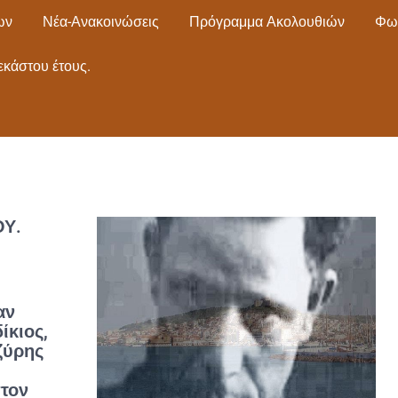
ων
Νέα-Ανακοινώσεις
Πρόγραμμα Ακολουθιών
Φω
εκάστου έτους.
Υ.
αν
ίκιος,
εζύρης
στον