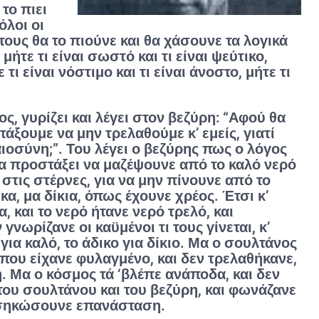
το πιει
όλοι οι
ους θα το πιούνε και θα χάσουνε τα λογικά
μήτε τι είναι σωστό και τι είναι ψεύτικο,
ε τι είναι νόστιμο και τι είναι άνοστο, μήτε τι
ος, γυρίζει και λέγει στον βεζύρη: “Αφού θα
τάξουμε να μην τρελαθούμε κ’ εμείς, γιατί
ιοσύνη;”. Του λέγει ο βεζύρης πως ο λόγος
να προστάξει να μαζέψουνε από το καλό νερό
στις στέρνες, για να μην πίνουνε από το
α, μα δίκια, όπως έχουνε χρέος. Έτσι κ’
α, και το νερό ήτανε νερό τρελό, και
γνωρίζανε οι καϋμένοι τι τους γίνεται, κ’
 για καλό, το άδικο για δίκιο. Μα ο σουλτάνος
 που είχανε φυλαγμένο, και δεν τρελαθήκανε,
. Μα ο κόσμος τά ‘βλέπε ανάποδα, και δεν
του σουλτάνου και του βεζύρη, και φωνάζανε
α σηκώσουνε επανάσταση.