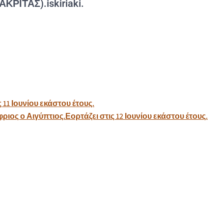
ΚΡΙΤΑΣ).iskiriaki.
11 Ιουνίου εκάστου έτους.
ιος ο Αιγύπτιος.Εορτάζει στις 12 Ιουνίου εκάστου έτους.