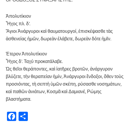
Ἀπολυτίκιον
Ἦχος πλ. δ’.
Ἅγιοι Ἀνάργυροι καὶ θαυματουργοί, ἐπισκέψασθε τὰς
ἀσθενείας ἡμῶν, δωρεὰν ἐλάβετε, δωρεὰν δότε ἡμῖν.
Έτερον Ἀπολυτίκιον
Ἦχος δ’. Ταχύ προκατάλαβε.
Ὡς θεῖοι θεράποντες, καὶ ἰατῆρες βροτῶν, ἀνάργυρον
βλύζετε, τὴν θεραπείαν ἠμίν, Ἀνάργυροι ἔνδοξοι, ὅθεν τοὺς
προσιόντας, τὴ σεπτὴ ὑμῶν σκέπη, ρύσασθε νοσημάτων,
καὶ παθῶν ἀνιάτων, Κοσμᾶ καὶ Δαμιανέ, Ρώμης
βλαστήματα.
Fa
Μ
ce
οι