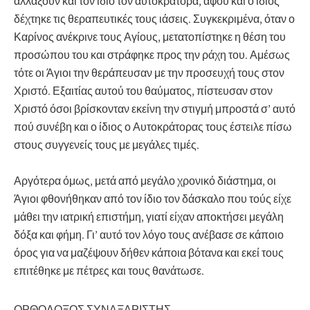
αλλάξουν και τον ίδιο τον αυτοκράτορα, αφού και ο ίδιος
δέχτηκε τις θεραπευτικές τους ιάσεις. Συγκεκριμένα, όταν ο
Καρίνος ανέκρινε τους Αγίους, μετατοπίστηκε η θέση του
προσώπου του και στράφηκε προς την ράχη του. Αμέσως
τότε οι Άγιοι την θεράπευσαν με την προσευχή τους στον
Χριστό. Εξαιτίας αυτού του θαύματος, πίστευσαν στον
Χριστό όσοι βρίσκονταν εκείνη την στιγμή μπροστά σ’ αυτό
πού συνέβη και ο ίδιος ο Αυτοκράτορας τους έστειλε πίσω
στους συγγενείς τους με μεγάλες τιμές.
Αργότερα όμως, μετά από μεγάλο χρονικό διάστημα, οι
Άγιοι φθονήθηκαν από τον ίδιο τον δάσκαλο που τούς είχε
μάθει την ιατρική επιστήμη, γιατί είχαν αποκτήσει μεγάλη
δόξα και φήμη. Γι’ αυτό τον λόγο τους ανέβασε σε κάποιο
όρος για να μαζέψουν δήθεν κάποια βότανα και εκεί τους
επιτέθηκε με πέτρες και τους θανάτωσε.
ΟΡΘΟΔΟΞΟΣ ΣΥΝΑΞΑΡΙΣΤΗΣ.