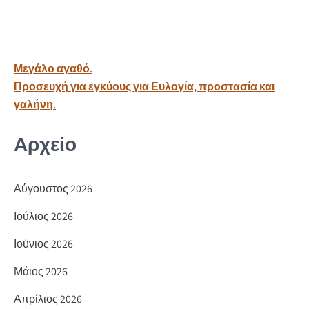
b
ρ
o
α
o
σ
Πλοήγηση
Μεγάλο αγαθό.
k
τε
άρθρων
Προσευχή για εγκύους για Ευλογία, προστασία και
ίτ
γαλήνη.
ε
Αρχείο
Αύγουστος 2026
Ιούλιος 2026
Ιούνιος 2026
Μάιος 2026
Απρίλιος 2026