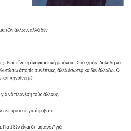
τια τῶν ἄλλων, ἀλλὰ δὲν
;– Ναί, εἶναι ἡ ἀναγκαστικὴ μετάνοια. Σοῦ ζητάω δηλαδὴ νὰ
 γλυτώσω ἀπὸ τὶς συνέπειες, ἀλλὰ ἐσωτερικὰ δὲν ἀλλάζω. Ὁ
 καὶ πηγαίνει μὲ
 γιὰ νὰ πλανέση τοὺς ἄλλους.
ν πνευματικό, γιατὶ φοβᾶται
ιατὶ δὲν εἶναι ὅτι μετανοεῖ γιὰ