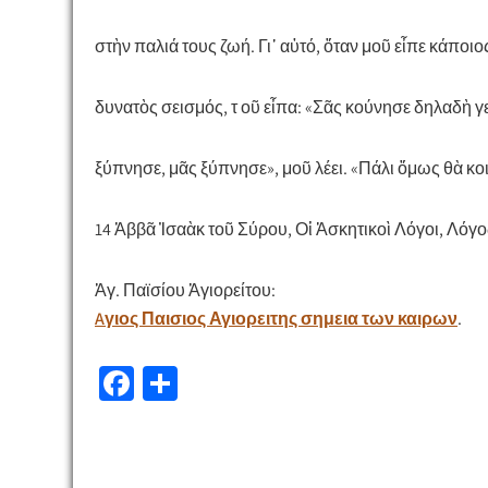
στὴν παλιά τους ζωή. Γι᾿ αὐτό, ὅταν μοῦ εἶπε κάποιο
δυνατὸς σεισμός, τ οῦ εἶπα: «Σᾶς κούνησε δηλαδὴ 
ξύπνησε, μᾶς ξύπνησε», μοῦ λέει. «Πάλι ὅμως θὰ κοι
14 Ἀββᾶ Ἰσαὰκ τοῦ Σύρου, Οἱ Ἀσκητικοὶ Λόγοι, Λόγος
Ἁγ. Παϊσίου Ἁγιορείτου:
Aγιος Παισιος Αγιορειτης σημεια των καιρων
.
Fa
Μ
ce
οι
b
ρ