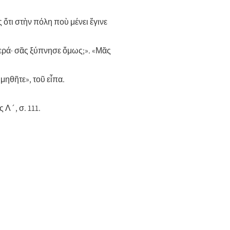
ς ὅτι στὴν πόλη ποὺ μένει ἔγινε
γερά· σᾶς ξύπνησε ὅμως;». «Μᾶς
μηθῆτε», τοῦ εἶπα.
 Λ´, σ. 111.