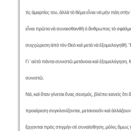
τὶς ἁμαρτίες του, ἀλλὰ τὸ θέμα εἶναι νὰ μὴν πάη στ
εἶναι πρῶτα νὰ συναισθανθῆ ὁ ἄνθρωπος τὸ σφάλμα
συγχώρεση ἀπὸ τὸν Θεὸ καὶ μετὰ νὰ ἐξομολογηθῆ. Ἔ
Γι᾿ αὐτὸ πάντα συνιστῶ μετάνοια καὶ ἐξομολόγηση.
συνιστῶ.
Νά, καὶ ὅταν γίνεται ἕνας σεισμός, βλέπει κανεὶς ὅτι
προαίρεση συγκλονίζονται, μετανοοῦν καὶ ἀλλάζουν ζ
ἔρχονται πρὸς στιγμὴν σὲ συναίσθηση, μόλις ὅμως 