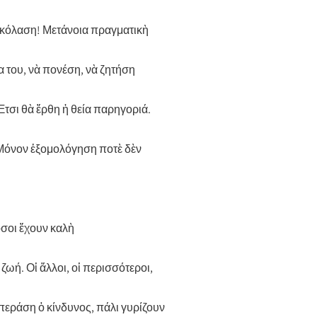
ὴν κόλαση! Μετάνοια πραγματικὴ
 του, νὰ πονέση, νὰ ζητήση
τσι θὰ ἔρθη ἡ θεία παρηγοριά.
 Μόνον ἐξομολόγηση ποτὲ δὲν
 ὅσοι ἔχουν καλὴ
ωή. Οἱ ἄλλοι, οἱ περισσότεροι,
περάση ὁ κίνδυνος, πάλι γυρίζουν