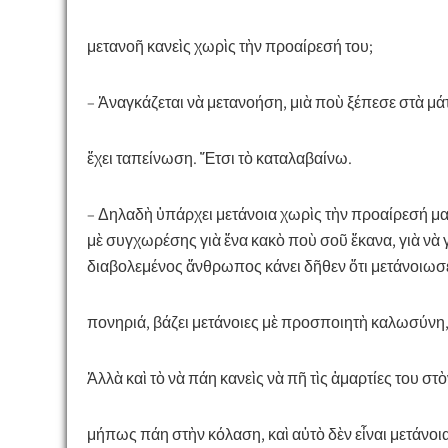
μετανοῆ κανεὶς χωρὶς τὴν προαίρεσή του;
– Ἀναγκάζεται νὰ μετανοήση, μιὰ ποὺ ξέπεσε στὰ μά
ἔχει ταπείνωση. Ἔτσι τὸ καταλαβαίνω.
– Δηλαδὴ ὑπάρχει μετάνοια χωρὶς τὴν προαίρεσή μας
μὲ συγχωρέσης γιὰ ἕνα κακὸ ποὺ σοῦ ἔκανα, γιὰ νὰ
διαβολεμένος ἄνθρωπος κάνει δῆθεν ὅτι μετάνοιωσε
πονηριά, βάζει μετάνοιες μὲ προσποιητὴ καλωσύνη,
Ἀλλὰ καὶ τὸ νὰ πάη κανεὶς νὰ πῆ τὶς ἁμαρτίες του στὸ
μήπως πάη στὴν κόλαση, καὶ αὐτὸ δὲν εἶναι μετάνοια. Γ