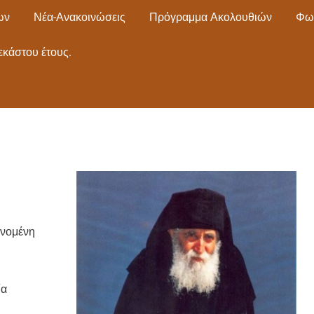
ων
Νέα-Ανακοινώσεις
Πρόγραμμα Ακολουθιών
Φω
εκάστου έτους.
ινομένη
ία