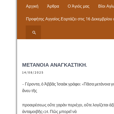
Skip
Αρχική
Άρθρα
Ο Άγιός μας
Βίοι Αγί
to
content
Προφήτης Αγγαίος.Εορτάζει στις 16 Δεκεμβρίου 
ΙΕΡΟΣ ΝΑΟΣ ΑΓΙΟΥ
ΙΕΡΟΣ ΝΑΟΣ ΑΓΙΟΥ ΠΑΝΤΕΛΕΗΜΟΝΟΣ
ΝΕΩΝ ΜΟΥΔΑΝΙΩΝ Εκκλησία- Μητρόπολη,
ΠΑΝΤΕΛΕΗΜΟΝΟΣ
Άγιος Παντελεήμονας – ΧΑΛΚΙΔΙΚΗΣ
ΝΕΩΝ ΜΟΥΔΑΝΙΩΝ
ΜΕΤΆΝΟΙΑ ἈΝΑΓΚΑΣΤΙΚῊ.
ΧΑΛΚΙΔΙΚΗΣ
14/08/2025
– Γέροντα, ὁ Ἀββᾶς Ἰσαὰκ γράφει: «Πᾶσα μετάνοια γ
ἄνευ τῆς
προαιρέσεως οὔτε χαρὰν περιέχει, οὔτε λογίζεται ἀξ
ἀνταμοιβῆς»14. Πῶς μπορεῖ νὰ