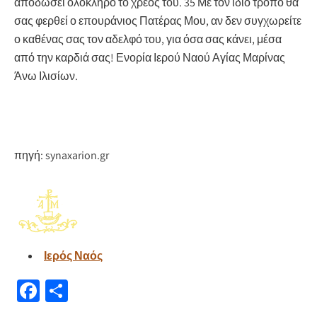
αποδώσει ολόκληρο το χρέος του. 35 Με τον ίδιο τρόπο θα
σας φερθεί ο επουράνιος Πατέρας Μου, αν δεν συγχωρείτε
ο καθένας σας τον αδελφό του, για όσα σας κάνει, μέσα
από την καρδιά σας!
Ενορία Ιερού Ναού Αγίας Μαρίνας
Άνω Ιλισίων
.
πηγή: synaxarion.gr
Ιερός Ναός
Fa
Μ
ce
οι