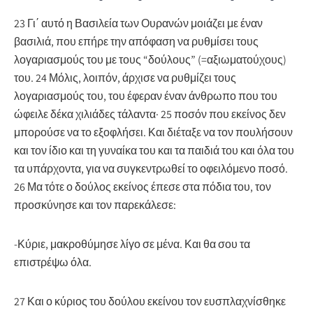
23 Γι΄ αυτό η Βασιλεία των Ουρανών μοιάζει με έναν
βασιλιά, που επήρε την απόφαση να ρυθμίσει τους
λογαριασμούς του με τους “δούλους” (=αξιωματούχους)
του. 24 Μόλις, λοιπόν, άρχισε να ρυθμίζει τους
λογαριασμούς του, του έφεραν έναν άνθρωπο που του
ώφειλε δέκα χιλιάδες τάλαντα· 25 ποσόν που εκείνος δεν
μπορούσε να το εξοφλήσει. Και διέταξε να τον πουλήσουν
και τον ίδιο και τη γυναίκα του και τα παιδιά του και όλα του
τα υπάρχοντα, για να συγκεντρωθεί το οφειλόμενο ποσό.
26 Μα τότε ο δούλος εκείνος έπεσε στα πόδια του, τον
προσκύνησε και τον παρεκάλεσε:
-Κύριε, μακροθύμησε λίγο σε μένα. Και θα σου τα
επιστρέψω όλα.
27 Και ο κύριος του δούλου εκείνου τον ευσπλαχνίσθηκε