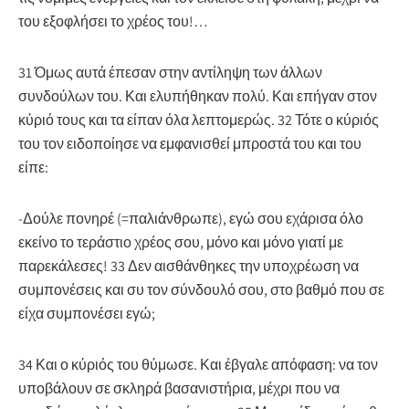
του εξοφλήσει το χρέος του!…
31 Όμως αυτά έπεσαν στην αντίληψη των άλλων
συνδούλων του. Και ελυπήθηκαν πολύ. Και επήγαν στον
κύριό τους και τα είπαν όλα λεπτομερώς. 32 Τότε ο κύριός
του τον ειδοποίησε να εμφανισθεί μπροστά του και του
είπε:
-Δούλε πονηρέ (=παλιάνθρωπε), εγώ σου εχάρισα όλο
εκείνο το τεράστιο χρέος σου, μόνο και μόνο γιατί με
παρεκάλεσες! 33 Δεν αισθάνθηκες την υποχρέωση να
συμπονέσεις και συ τον σύνδουλό σου, στο βαθμό που σε
είχα συμπονέσει εγώ;
34 Και ο κύριός του θύμωσε. Και έβγαλε απόφαση: να τον
υποβάλουν σε σκληρά βασανιστήρια, μέχρι που να