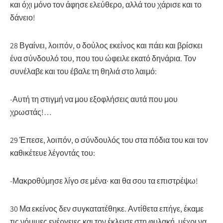
και όχι μόνο τον άφησε ελεύθερο, αλλά του χάρισε και το
δάνειο!
28 Βγαίνει, λοιπόν, ο δούλος εκείνος και πάει και βρίσκει
ένα σύνδουλό του, που του ώφειλε εκατό δηνάρια. Τον
συνέλαβε και του έβαλε τη θηλιά στο λαιμό:
-Αυτή τη στιγμή να μου εξοφλήσεις αυτά που μου
χρωστάς!…
29 Έπεσε, λοιπόν, ο σύνδουλός του στα πόδια του και τον
καθικέτευε λέγοντάς του:
-Μακροθύμησε λίγο σε μένα· και θα σου τα επιστρέψω!
30 Μα εκείνος δεν συγκατατέθηκε. Αντίθετα επήγε, έκαμε
τις νόμιμες ενέργειες και τον έκλεισε στη φυλακή, μέχρι να