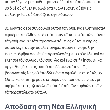
αὐτὸν λέγων· μακροθύμησον ἐπ᾿ ἐμοὶ καὶ ἀποδώσω σοι.
30 ὁ δὲ οὐκ ἤθελεν, ἀλλὰ ἀπελθὼν ἔβαλεν αὐτὸν εἰς
φυλακὴν ἕως οὗ ἀποδῷ τὸ ὀφειλόμενον.
31 Ἰδόντες δὲ οἱ σύνδουλοι αὐτοῦ τὰ γενόμενα ἐλυπήθησαν
σφόδρα, καὶ ἐλθόντες διεσάφησαν τῷ κυρίῳ ἑαυτῶν πάντα
τὰ γενόμενα. 32 τότε προσκαλεσάμενος αὐτὸν ὁ κύριος
αὐτοῦ λέγει αὐτῷ· δοῦλε πονηρέ, πᾶσαν τὴν ὀφειλὴν
ἐκείνην ἀφῆκά σοι, ἐπεὶ παρεκάλεσάς με. 33 οὐκ ἔδει καὶ σὲ
ἐλεῆσαι τὸν σύνδουλόν σου, ὡς καὶ ἐγώ σε ἠλέησα; 34 καὶ
ὀργισθεὶς ὁ κύριος αὐτοῦ παρέδωκεν αὐτὸν τοῖς
βασανισταῖς ἕως οὗ ἀποδῷ πᾶν τὸ ὀφειλόμενον αὐτῷ. 35
Οὕτω καὶ ὁ πατήρ μου ὁ ἐπουράνιος ποιήσει ὑμῖν, ἐὰν μὴ
ἀφῆτε ἕκαστος τῷ ἀδελφῷ αὐτοῦ ἀπὸ τῶν καρδιῶν ὑμῶν
τὰ παραπτώματα αὐτῶν.
Απόδοση στη Νέα Ελληνική