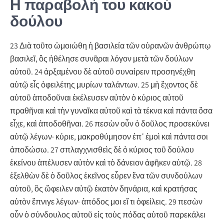
Η παραβολή του κακού
δούλου
23 Διὰ τοῦτο ὡμοιώθη ἡ βασιλεία τῶν οὐρανῶν ἀνθρώπῳ
βασιλεῖ, ὃς ἠθέλησε συνᾶραι λόγον μετὰ τῶν δούλων
αὐτοῦ. 24 ἀρξαμένου δὲ αὐτοῦ συναίρειν προσηνέχθη
αὐτῷ εἷς ὀφειλέτης μυρίων ταλάντων. 25 μὴ ἔχοντος δὲ
αὐτοῦ ἀποδοῦναι ἐκέλευσεν αὐτὸν ὁ κύριος αὐτοῦ
πραθῆναι καὶ τὴν γυναῖκα αὐτοῦ καὶ τὰ τέκνα καὶ πάντα ὅσα
εἶχε, καὶ ἀποδοθῆναι. 26 πεσὼν οὖν ὁ δοῦλος προσεκύνει
αὐτῷ λέγων· κύριε, μακροθύμησον ἐπ᾿ ἐμοὶ καὶ πάντα σοι
ἀποδώσω. 27 σπλαγχνισθεὶς δὲ ὁ κύριος τοῦ δούλου
ἐκείνου ἀπέλυσεν αὐτὸν καὶ τὸ δάνειον ἀφῆκεν αὐτῷ. 28
ἐξελθὼν δὲ ὁ δοῦλος ἐκεῖνος εὗρεν ἕνα τῶν συνδούλων
αὐτοῦ, ὃς ὤφειλεν αὐτῷ ἑκατὸν δηνάρια, καὶ κρατήσας
αὐτὸν ἔπνιγε λέγων· ἀπόδος μοι εἴ τι ὀφείλεις. 29 πεσὼν
οὖν ὁ σύνδουλος αὐτοῦ εἰς τοὺς πόδας αὐτοῦ παρεκάλει