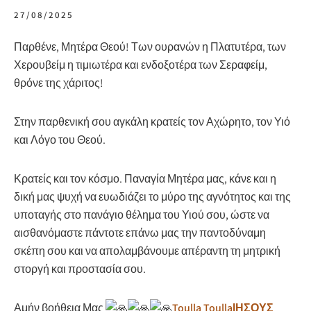
27/08/2025
Παρθένε, Μητέρα Θεού! Των ουρανών η Πλατυτέρα, των
Χερουβείμ η τιμιωτέρα και ενδοξοτέρα των Σεραφείμ,
θρόνε της χάριτος!
Στην παρθενική σου αγκάλη κρατείς τον Αχώρητο,
τον Υιό
και Λόγο του Θεού.
Κρατείς και τον κόσμο. Παναγία Μητέρα μας, κάνε και η
δική μας ψυχή να ευωδιάζει το μύρο της αγνότητος και της
υποταγής στο πανάγιο θέλημα του Υιού σου, ώστε να
αισθανόμαστε πάντοτε επάνω μας την παντοδύναμη
σκέπη σου και να απολαμβάνουμε απέραντη τη μητρική
στοργή και προστασία σου.
Αμήν βοήθεια Μας
Toulla Toulla
ΙΗΣΟΥΣ