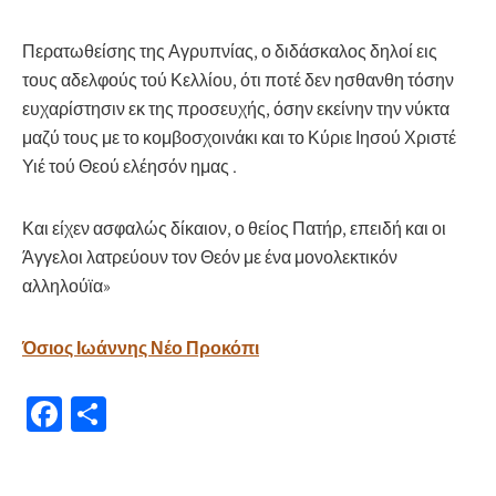
Περατωθείσης της Αγρυπνίας, ο διδάσκαλος δηλοί εις
τους αδελφούς τού Κελλίου, ότι ποτέ δεν ησθανθη τόσην
ευχαρίστησιν εκ της προσευχής, όσην εκείνην την νύκτα
μαζύ τους με το κομβοσχοινάκι και το Κύριε Ιησού Χριστέ
Υιέ τού Θεού ελέησόν ημας .
Και είχεν ασφαλώς δίκαιον, ο θείος Πατήρ, επειδή και οι
Άγγελοι λατρεύουν τον Θεόν με ένα μονολεκτικόν
αλληλούϊα»
Όσιος Ιωάννης Νέο Προκόπι
Fa
Μ
ce
οι
b
ρ