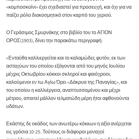
«κομποσκοίνι» έχει σχεδιαστεί για προσευχή, και όχι για να
παίζει ρόλο διακοσμητικό στον καρπό του χεριού.
Ο Γεράσιμος Σμυρνάκης στο βιβλίο του το ΑΓΙΟΝ
ΟΡΟΣ(1903), δίνει την παρακάτω περιγραφή:
«Ενταύθα καλλιεργείται και το καλαμώδες φυτόν, εκ των
ασταχύων του οποίου εξάγονται από του μηνός Ιουλίου
μέχρις Οκτωβρίου κόκκοι σκληροί και φαιόχροοι,
καλούμενοι εν τω Αγίω Όρει «Δάκρυα της Παναγίας», και
του οποίου η καλλιέργεια, αναπτυσσομένου και μέχρι
μέτρου, απαιτεί μάλλον τελματώδη μέρη ήτοι αφθονούντα
υδάτων.
Εκάστης δε οκάδος των ανωτέρω κόκκων η αξία ανέρχεται
εις γρόσια 10-25. Τούτους οι διάφοροι μοναχοί