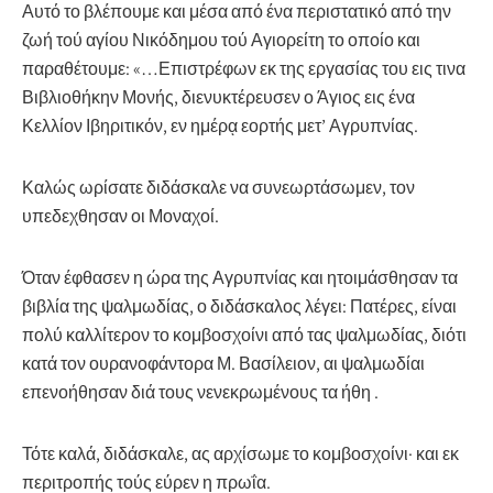
Αυτό το βλέπουμε και μέσα από ένα περιστατικό από την
ζωή τού αγίου Νικόδημου τού Αγιορείτη το οποίο και
παραθέτουμε: «…Επιστρέφων εκ της εργασίας του εις τινα
Βιβλιοθήκην Μονής, διενυκτέρευσεν ο Άγιος εις ένα
Κελλίον Ιβηριτικόν, εν ημέρᾳ εορτής μετ’ Αγρυπνίας.
Καλώς ωρίσατε διδάσκαλε να συνεωρτάσωμεν, τον
υπεδεχθησαν οι Μοναχοί.
Όταν έφθασεν η ώρα της Αγρυπνίας και ητοιμάσθησαν τα
βιβλία της ψαλμωδίας, ο διδάσκαλος λέγει: Πατέρες, είναι
πολύ καλλίτερον το κομβοσχοίνι από τας ψαλμωδίας, διότι
κατά τον ουρανοφάντορα Μ. Βασίλειον, αι ψαλμωδίαι
επενοήθησαν διά τους νενεκρωμένους τα ήθη .
Τότε καλά, διδάσκαλε, ας αρχίσωμε το κομβοσχοίνι· και εκ
περιτροπής τούς εύρεν η πρωΐα.