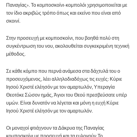
Παναγίας». Το κομποσκοίνι-κομπολόι χρησιμοποιείται με
τον ίδιο ακριβώς τρόπο όπως και εκείνο που είναι από
σκοινί.
Στην προσευχή με κομποσκοίνι, που βοηθά πολύ στη
συγκέντρωση του νου, ακολουθείται συγκεκριμένη τεχνική
μέθοδος.
Σε κάθε κόμπο που περνά ανάμεσα στα δάχτυλά του ο
προσευχόμενος, λέει αλληλοδιαδόχως τις ευχές: Κύριε
Ιησού Χριστέ ελέησόν με τον αμαρτωλόν, Υπεραγία
Θεοτόκε Σώσον ημάς, Άγιοι του Θεού πρεσβεύσατε υπέρ
υμών. Είναι δυνατόν να λέγεται και μόνη η ευχή Κύριε
Ιησού Χριστέ ελέησόν με τον αμαρτωλόν.
Οι μοναχοί φτιάχνουν τα Δάκρυα της Παναγίας
κομποσκοίνι με προσευχή και τα ευλογούν.Το