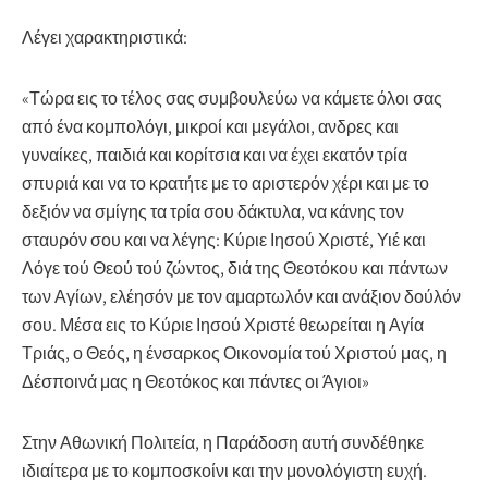
Λέγει χαρακτηριστικά:
«Τώρα εις το τέλος σας συμβουλεύω να κάμετε όλοι σας
από ένα κομπολόγι, μικροί και μεγάλοι, ανδρες και
γυναίκες, παιδιά και κορίτσια και να έχει εκατόν τρία
σπυριά και να το κρατήτε με το αριστερόν χέρι και με το
δεξιόν να σμίγης τα τρία σου δάκτυλα, να κάνης τον
σταυρόν σου και να λέγης: Κύριε Ιησού Χριστέ, Υιέ και
Λόγε τού Θεού τού ζώντος, διά της Θεοτόκου και πάντων
των Αγίων, ελέησόν με τον αμαρτωλόν και ανάξιον δούλόν
σου. Μέσα εις το Κύριε Ιησού Χριστέ θεωρείται η Αγία
Τριάς, ο Θεός, η ένσαρκος Οικονομία τού Χριστού μας, η
Δέσποινά μας η Θεοτόκος και πάντες οι Άγιοι»
Στην Αθωνική Πολιτεία, η Παράδοση αυτή συνδέθηκε
ιδιαίτερα με το κομποσκοίνι και την μονολόγιστη ευχή.