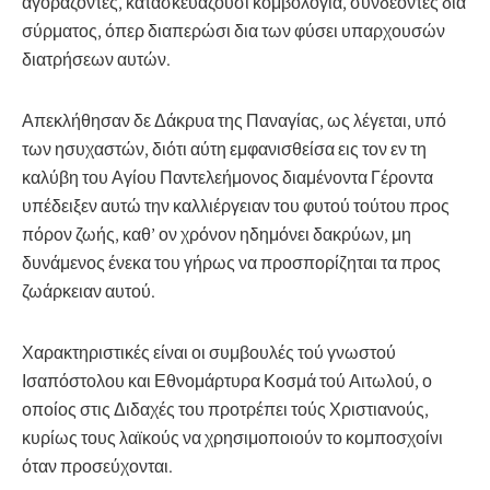
αγοράζοντες, κατασκευάζουσι κομβολόγια, συνδέοντες δια
σύρματος, όπερ διαπερώσι δια των φύσει υπαρχουσών
διατρήσεων αυτών.
Απεκλήθησαν δε Δάκρυα της Παναγίας, ως λέγεται, υπό
των ησυχαστών, διότι αύτη εμφανισθείσα εις τον εν τη
καλύβη του Αγίου Παντελεήμονος διαμένοντα Γέροντα
υπέδειξεν αυτώ την καλλιέργειαν του φυτού τούτου προς
πόρον ζωής, καθ’ ον χρόνον ηδημόνει δακρύων, μη
δυνάμενος ένεκα του γήρως να προσπορίζηται τα προς
ζωάρκειαν αυτού.
Χαρακτηριστικές είναι οι συμβουλές τού γνωστού
Ισαπόστολου και Εθνομάρτυρα Κοσμά τού Αιτωλού, ο
οποίος στις Διδαχές του προτρέπει τούς Χριστιανούς,
κυρίως τους λαϊκούς να χρησιμοποιούν το κομποσχοίνι
όταν προσεύχονται.