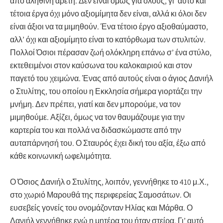
από αληθινή αρετή. Δεν είναι όμως για όλους, γι’ αυτό και
τέτοια έργα όχι μόνο αξιομίμητα δεν είναι, αλλά κι όλοι δεν
είναι άξιοι να τα μιμηθούν. Ένα τέτοιο έργο αξιοθαύμαστο,
αλλ’ όχι και αξιομίμητο είναι το κατόρθωμα των στυλιτών.
Πολλοί Όσιοι πέρασαν ζωή ολόκληρη επάνω σ’ ένα στύλο,
εκτεθειμένοι στον καύσωνα του καλοκαιριού και στον
παγετό του χειμώνα. Ένας από αυτούς είναι ο άγιος Δανιήλ
ο Στυλίτης, του οποίου η Εκκλησία σήμερα γιορτάζει την
μνήμη. Δεν πρέπει, γιατί και δεν μπορούμε, να τον
μιμηθούμε. Αξίζει, όμως να τον θαυμάζουμε για την
καρτερία του και πολλά να διδασκώμαστε από την
αυταπάρνησή του. Ο Σταυρός έχει δική του αξία, έξω από
κάθε κοινωνική ωφελιμότητα.
Ο Όσιος Δανιήλ ο Στυλίτης, λοιπόν, γεννήθηκε το 410 μ.Χ.,
στο χωριό Μαρουθά της περιφερείας Σαμοσάτων. Οι
ευσεβείς γονείς του ονομάζονταν Ηλίας και Μάρθα. Ο
Δανιήλ γεννήθηκε ενώ η μητέρα του ήταν στείρα. Γι’ αυτό