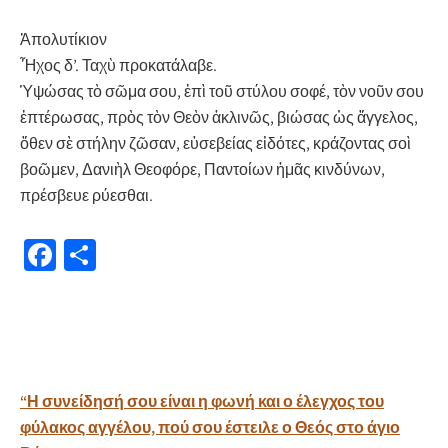
Ἀπολυτίκιον
Ἦχος δ’. Ταχὺ προκατάλαβε.
Ὑψώσας τὸ σῶμα σου, ἐπὶ τοῦ στύλου σοφέ, τὸν νοῦν σου
ἐπτέρωσας, πρὸς τὸν Θεὸν ἀκλινῶς, βιώσας ὡς ἄγγελος,
ὅθεν σὲ στήλην ζῶσαν, εὐσεβείας εἰδότες, κράζοντας σοὶ
βοῶμεν, Δανιὴλ Θεοφόρε, Παντοίων ἠμᾶς κινδύνων,
πρέσβευε ρύεσθαι.
Fa
Μ
ce
οι
b
ρ
o
α
o
σ
Πλοήγηση
“Η συνείδησή σου είναι η φωνή και ο έλεγχος του
k
τε
άρθρων
φύλακος αγγέλου, πού σου έστειλε ο Θεός στο άγιο
ίτ