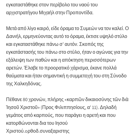
εγκαταστάθηκε στον περίβολο του ναού του
αρχιστρατήγου Μιχαήλ στην Προποντίδα.
Μετά από λίγο καιρό, είδε όραμα το Συμεών να τον καλεί. Ο
Δανιήλ, ερμηνεύοντας αυτό το όραμα, έκτισε υψηλό στύλο
και εγκαταστάθηκε πάνω σ’ αυτόν. Σκοπός της
εγκατάστασής του πάνω στο στύλο, ήταν ο αγώνας για την
εξάλειψη των παθών και η απόκτηση περισσότερων
αρετών. Έλαβε το προορατικό χάρισμα, έκανε πολλά
θαύματα και ήταν σημαντική η συμμετοχή του στη Σύνοδο
της Χαλκηδόνας.
Πέθανε 80 χρονών, πλήρης «καρπῶν δικαιοσύνης τῶν διὰ
Ἰησοῦ Χριστοῦ» (Προς Φιλιππησίους, α’ 11). Δηλαδή
γεμάτος από καρπούς, που παράγει η αρετή και που
κατορθώνονται δια του Ιησού
Χριστού.oρθοδ.συναξαριστης