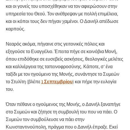
και οι γονείς του υποσχέθηκαν να τον αφιερώσουν στην
υπηρεσία του Θεού. Τον ανέθρεψαν με πολλή επιμέλεια,
και οι κόποι τους δεν πήγαν χαμένοι. Ο Δανιήλ απέδωσε
καρπούς.
Νεαρός ακόμα, πήγαινε στις γειτονικές πόλεις και
εξηγούσε το Ευαγγέλιο. Έπειτα πήγε σε κοινόβια Μονή,
όπου επιδόθηκε σε ευσεβείς ασκήσεις, θεολογικές μελέτες
και καλλιέργεια της ταπεινοφροσύνης. Κάποτε, σ’ ένα
ταξίδι με τον ηγούμενο της Μονής, συνάντησε το Συμεών
το Στυλίτη (βλέπε
1 Σεπτεμβρίου
) και πήρε την ευλογία
του.
Όταν πέθανε ο ηγούμενος της Μονής, ο Δανιήλ ξαναπήγε
στο Συμεών και ζήτησε τη συμβουλή του που να πάει. Ο
Συμεών τον συμβούλευσε να πάει στην
Κωνσταντινούπολη, πράγμα που ο Δανιήλ έπραξε. Εκεί