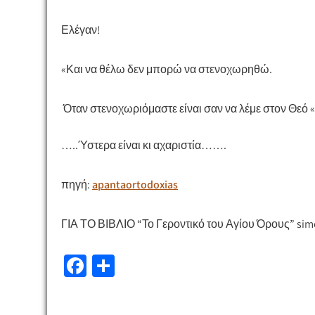
Ελέγαν!
«Και να θέλω δεν μπορώ να στενοχωρηθώ.
Όταν στενοχωριόμαστε είναι σαν να λέμε στον Θεό
…..Ύστερα είναι κι αχαριστία…….
πηγή:
apantaortodoxias
ΓΙΑ ΤΟ ΒΙΒΛΙΟ “Το Γεροντικό του Αγίου Όρους”
sim
Fa
Μ
ce
οι
b
ρ