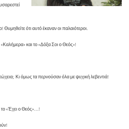
δυσαρεστεί
! Θυμηθείτε ότι αυτό έκαναν οι παλαιότεροι.
 «Καλήμερα» και το «Δόξα Σοι ο Θεός»!
τώχεια;
Κι όμως τα περνούσαν όλα με ψυχική λεβεντιά!
 το «Έχει ο Θεός»…!
ούν!