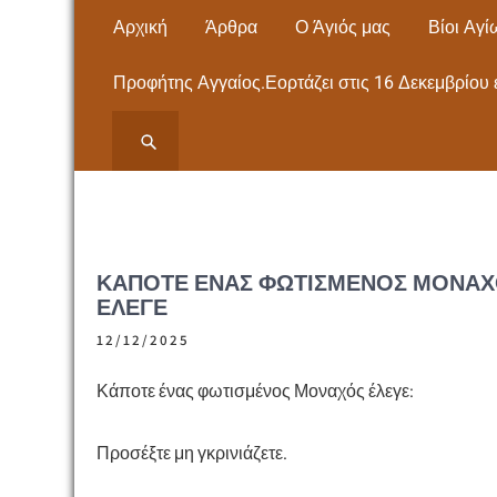
Skip
Αρχική
Άρθρα
Ο Άγιός μας
Βίοι Αγί
to
content
Προφήτης Αγγαίος.Εορτάζει στις 16 Δεκεμβρίου 
ΙΕΡΟΣ ΝΑΟΣ ΑΓΙΟΥ
ΙΕΡΟΣ ΝΑΟΣ ΑΓΙΟΥ ΠΑΝΤΕΛΕΗΜΟΝΟΣ
ΝΕΩΝ ΜΟΥΔΑΝΙΩΝ Εκκλησία- Μητρόπολη,
ΠΑΝΤΕΛΕΗΜΟΝΟΣ
Άγιος Παντελεήμονας – ΧΑΛΚΙΔΙΚΗΣ
ΝΕΩΝ ΜΟΥΔΑΝΙΩΝ
ΚΆΠΟΤΕ ΈΝΑΣ ΦΩΤΙΣΜΈΝΟΣ ΜΟΝΑ
ΈΛΕΓΕ
ΧΑΛΚΙΔΙΚΗΣ
12/12/2025
Κάποτε ένας φωτισμένος Μοναχός έλεγε:
Προσέξτε μη γκρινιάζετε.