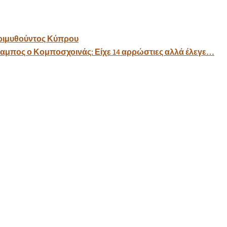
Τριμυθούντος Κύπρου
αμπος ο Κομποσχοινάς: Είχε 14 αρρώστιες αλλά έλεγε…