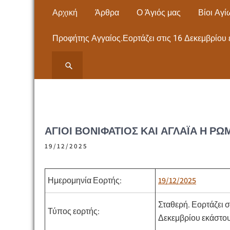
Skip
Αρχική
Άρθρα
Ο Άγιός μας
Βίοι Αγί
to
content
Προφήτης Αγγαίος.Εορτάζει στις 16 Δεκεμβρίου 
ΙΕΡΟΣ ΝΑΟΣ ΑΓΙΟΥ
ΙΕΡΟΣ ΝΑΟΣ ΑΓΙΟΥ ΠΑΝΤΕΛΕΗΜΟΝΟΣ
ΝΕΩΝ ΜΟΥΔΑΝΙΩΝ Εκκλησία- Μητρόπολη,
ΠΑΝΤΕΛΕΗΜΟΝΟΣ
Άγιος Παντελεήμονας – ΧΑΛΚΙΔΙΚΗΣ
ΝΕΩΝ ΜΟΥΔΑΝΙΩΝ
ΆΓΙΟΙ ΒΟΝΙΦΆΤΙΟΣ ΚΑΙ ΑΓΛΑΪ́Α Η ΡΩ
ΧΑΛΚΙΔΙΚΗΣ
19/12/2025
Ημερομηνία Εορτής:
19/12/2025
Σταθερή.
Εορτάζει σ
Τύπος εορτής:
Δεκεμβρίου εκάστου