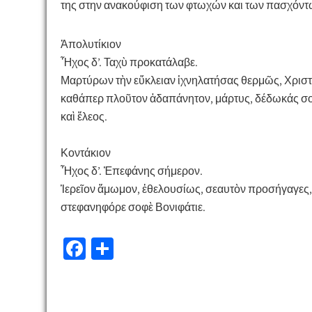
της στην ανακούφιση των φτωχών και των πασχόν
Ἀπολυτίκιον
Ἦχος δ’. Ταχὺ προκατάλαβε.
Μαρτύρων τὴν εὔκλειαν ἰχνηλατήσας θερμῶς, Χριστ
καθάπερ πλοῦτον ἀδαπάνητον, μάρτυς, δέδωκάς σου
καὶ ἔλεος.
Κοντάκιον
Ἦχος δ’. Ἐπεφάνης σήμερον.
Ἱερεῖον ἄμωμον, ἐθελουσίως, σεαυτὸν προσήγαγες, τ
στεφανηφόρε σοφὲ Βονιφάτιε.
Fa
Μ
ce
οι
b
ρ