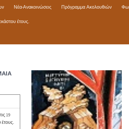
ων
Νέα-Ανακοινώσεις
Πρόγραμμα Ακολουθιών
Φω
εκάστου έτους.
ΜΑΊΑ
τις 19
 έτους.