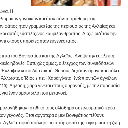
ιώνα. Η
 Ρωμαίων γυναικών και ήταν πάντα πρόθυμη στις
ονιφάτιος ήταν γραμματέας της περιουσίας της Αγλαΐας και
 και αυτός εύσπλαχνος και φιλάνθρωπος. Διαχειριζόταν την
αντι στους υπηρέτες ήταν ευγενέστατος.
τητα του Βονιφατίου και της Αγλαΐας. Άναψε την εύφλεκτη
ρκικές ηδονές. Ευτυχώς όμως, ο έλεγχος των συνειδήσεών
 Έκλαψαν και οι δύο πικρά. Θα τους δεχόταν άραγε και πάλι ο
; Άλλωστε, ο Ίδιος είπε: «Χαρὰ γίνεται ἐνώπιον τῶν ἀγγέλων
’ 10). Δηλαδή, χαρά γίνεται στους ουρανούς, με την παρουσία
 για έναν αμαρτωλό που μετανοεί.
ομολογήθηκαν το ηθικό τους ολίσθημα σε πνευματικό ιερέα
έον γεγονός. Έτσι αργότερα ο μεν Βονιφάτιος πέθανε
η δε Αγλαΐα, αφού πούλησε τα υπάρχοντά της, αφιέρωσε τη ζωή