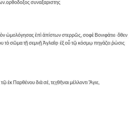
των.ορθοδοξος συναξαριστης
ὸν ὡμολόγησας ἐπὶ ἀπίστων στερρῶς, σοφὲ Βονιφάτιε· ὅθεν
 τὸ σῶμα τῇ σεμνῇ Ἀγλαΐᾳ· ἐξ οὗ τῷ κόσμῳ πηγάζει ῥώσις
ῷ ἐκ Παρθένου διὰ σέ, τεχθῆναι μέλλοντι Ἅγιε,