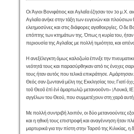
Οι Άγιοι Βονιφάτιος και Αγλαΐα έζησαν τον 3ο μ.Χ. α
Αγλαΐα ανήκε στην τάξη των ευγενών και πλούσιων
ελεημοσύνες και στις διάφορες αγαθοεργίες. Ο δε Β
επόπτης των κτημάτων της. Όπως η κυρία του, ήταν
περιουσία της Αγλαΐας με πολλή τιμιότητα, και απέν
Η ανεξέλεγκτη όμως καλοζωία έπνιξε την πνευματικό
νεότητά τους και παρασύρθηκαν από τις ένοχες σα
τους ήταν αυτός που τελικά επικράτησε. Αμάρτησαν.
Θεός σαν ζωντανά μέλη της Εκκλησίας του; Γιατί όχι
τοῦ Θεοῦ ἐπὶ ἐνὶ ἁμαρτωλῷ μετανοοῦντι» (Λουκά, ΙΕ
αγγέλων του Θεού, που συμμετέχουν στη χαρά αυτή,
Με πολλή συντριβή λοιπόν, οι δύο μετανοούντες εξ
και η ηθική τους επιστροφή και αναγέννηση ήταν πλ
μαρτυρικά για την πίστη στην Ταρσό της Κιλικίας, 