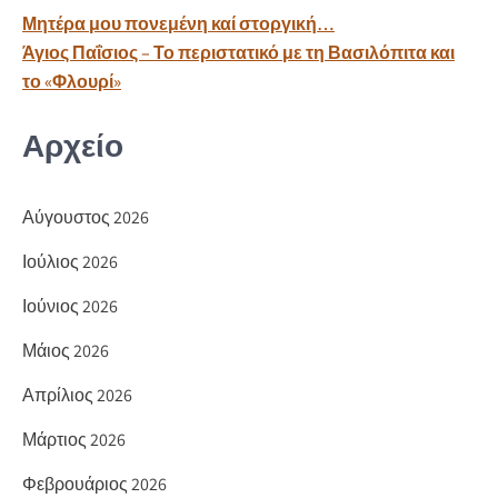
o
σ
Πλοήγηση
Μητέρα μου πονεμένη καί στοργική…
k
τε
άρθρων
Άγιος Παΐσιος – Το περιστατικό με τη Βασιλόπιτα και
ίτ
το «Φλουρί»
ε
Αρχείο
Αύγουστος 2026
Ιούλιος 2026
Ιούνιος 2026
Μάιος 2026
Απρίλιος 2026
Μάρτιος 2026
Φεβρουάριος 2026