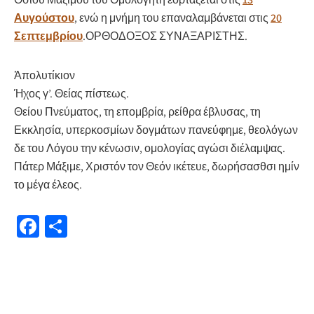
Αυγούστου
, ενώ η μνήμη του επαναλαμβάνεται στις
20
Σεπτεμβρίου
.ΟΡΘΟΔΟΞΟΣ ΣΥΝΑΞΑΡΙΣΤΗΣ.
Ἀπολυτίκιον
Ήχος γ’. Θείας πίστεως.
Θείου Πνεύματος, τη επομβρία, ρείθρα έβλυσας, τη
Εκκλησία, υπερκοσμίων δογμάτων πανεύφημε, θεολόγων
δε του Λόγου την κένωσιν, ομολογίας αγώσι διέλαμψας.
Πάτερ Μάξιμε, Χριστόν τον Θεόν ικέτευε, δωρήσασθσι ημίν
το μέγα έλεος.
Fa
Μ
ce
οι
b
ρ
o
α