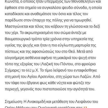
Κώνστα, ο οποίος ήταν υπέρμαχος των Μονοθελητών και
έφθασε στο σημείο να συγκαλέσει ψευδο-σύνοδο, η οποία
καταδίκασε και αναθεμάτισε τον όσιο και τέλος τον
παρέδωσε στον έπαρχο της πόλης για να τιμωρηθεί.
Μαστιγώνεται και τέλος του κόβουν τη γλώσσα και το δεξί
του χέρι. Το ακρωτηριασμένο του σώμα άντεξε με
θαυματουργικό τρόπο τρία χρόνια στην υπηρεσία της
υγείας της ψυχής και ήταν η πιο εύγλωττη μαρτυρία της
πίστεως και της αφοσιώσεώς του στο Θεό. Μετά από
ολιγοήμερη ασθένεια αφήνει τη μακάριά του ψυχή στον
τόπο της εξορίας του (Λαζική του Πόντου, στο φρούριο
Σχίμαρις) το 662 μ.Χ. Το τίμιο λείψανό του ενταφιάσθηκε
στη μονή του Αγίου Αρσενίου, στη χώρα των Λαζών. Από
τον τάφο του έβγαινε φως κάθε νύχτα και φώτιζε την
περιοχή, γεγονός που πιστοποιούσε την αγιότητά του.
Σημείωση: Η Ανακομιδή και μετάθεση του Λειψάνου του
Οσίου Μάξιμου του Ομολογητή εορτάζεται στις
13