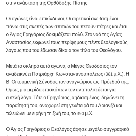
στην ανάσταση της Ορθόδοξης Πίστης.
Οι αγώνες είναι επικίνδυνοι. Οι αιρετικοί ανεβασμένοι
πάνω στις σκεπές των σπιτιών του πετούν πέτρες και έτσι
ο Άγιος Γρηγόριος δοκιμάζεται πολύ. Στο ναό της Αγίας
Αναστασίας εκφωνεί τους περίφημους πέντε θεολογικούς
λόγους που του έδωσαν δίκαια τον τίτλο του Θεολόγου.
Μετά το σκληρό αυτό αγώνα, ο Μέγας Θεοδόσιος τον
αναδεικνύει Πατριάρχη Κωνσταντινουπόλεως (381 μ.Χ.). Η
Β’ Οικουμενική Σύνοδος τον αναγνώρισε ως Πρόεδρό της.
Όμως μια μερίδα επισκόπων τον αντιπολιτεύεται για
ευτελή λόγο. Τότε ο Γρηγόριος, αηδιασμένος, δηλώνει τη
παραίτησή του, αναχωρεί στη γενέτειρά του Αριανζό και
τελειώνει με ειρήνη τη ζωή του, το 390 μ.Χ.
Ο Άγιος Γρηγόριος ο Θεολόγος άφησε μεγάλο συγγραφικό