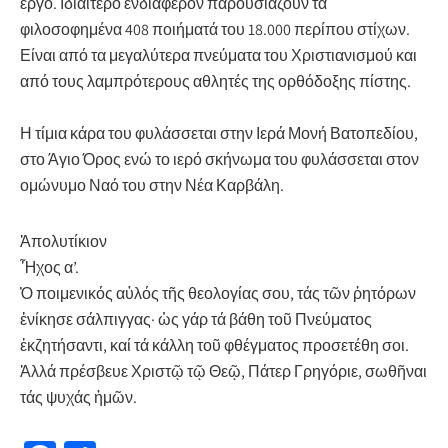
έργο. Ιδιαίτερο ενδιαφέρον παρουσιάζουν τα
φιλοσοφημένα 408 ποιήματά του 18.000 περίπου στίχων.
Είναι από τα μεγαλύτερα πνεύματα του Χριστιανισμού και
από τους λαμπρότερους αθλητές της ορθόδοξης πίστης.
Η τίμια κάρα του φυλάσσεται στην Ιερά Μονή Βατοπεδίου,
στο Άγιο Όρος ενώ το ιερό σκήνωμα του φυλάσσεται στον
ομώνυμο Ναό του στην Νέα Καρβάλη.
Ἀπολυτίκιον
Ἦχος α’.
Ὁ ποιμενικός αὐλός τῆς θεολογίας σου, τάς τῶν ῥητόρων
ἐνίκησε σάλπιγγας· ὡς γάρ τά βάθη τοῦ Πνεύματος
ἐκζητήσαντι, καί τά κάλλη τοῦ φθέγματος προσετέθη σοι.
Ἀλλά πρέσβευε Χριστῷ τῷ Θεῷ, Πάτερ Γρηγόριε, σωθῆναι
τάς ψυχάς ἡμῶν.