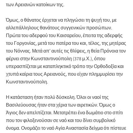
των Αρειανών κατοίκων της.
Όμως, ο θάνατος έρχεται να πληγώσει τη ψυχή του, με
αλλεπάλληλους θανάτους συγγενικών προσώπων.
Πρώτα του αδερφού του Καισαρείου, έπειτα της αδερφής
του Γοργονίας, μετά του πατέρα του και, τέλος, της μητέρας
του Νόννας. Μετά απ’ αυτές τις θλίψεις, η θεία Πρόνοια τον
φέρνει στην Κωνσταντινούπολη (378 μ.Χ.), όπου
υπερασπίζεται με καταπληκτικό τρόπο την Ορθοδοξία και
χτυπά καίρια τους Αρειανούς, που είχαν πλημμυρίσει την
Κωνσταντινούπολη.
Η κατάσταση ήταν πολύ δύσκολη. Όλοι οι ναοί της
Βασιλεύουσας ήταν στα χέρια των αιρετικών. Όμως ο
Άγιος δεν απελπίζεται. Μετατρέπει ένα δωμάτιο στο σπίτι
που τον φιλοξενούσαν σε ναό και του δίνει συμβολικό
όνομα. Ονομάζει το ναό Αγία Αναστασία δείγμα ότι πίστευε