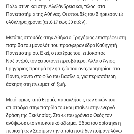
Παλαιστίνη και στην Αλεξάνδρεια και, τέλος, στα
Πανεπιστήμια της Αθήνας. Οι σπουδές του διήρκεσαν 13
ολόκληρα χρόνια (από 17 έως 30 ετών).
Μετά τις σπουδές στην Αθήνα ο Γρηγόριος επιστρέφει στη
πατρίδα του μονολότι του πρόσφεραν έδρα Καθηγητή
Πανεπιστημίου. Εκεί, ο πατέρας του, επίσκοπος
Ναζιανζού, τον χειροτονεί πρεσβύτερο. Αλλά ο Άγιος
Γρηγόριος προτιμά την ησυχία του αναχωρητηρίου στο
Πόντο, κοντά στο φίλο του Βασίλειο, για περισσότερη
άσκηση στη πνευματική ζωή.
Μετά, όμως, από θερμές παρακλήσεις των δικών του,
επιστρέφει στην πατρίδα του και μπαίνει στην ενεργό
δράση της Εκκλησίας. Στα 43 του χρόνια ο Θεός τον
ανύψωσε στο επισκοπικό αξίωμα. Έδρα του ορίστηκε η
περιοχή των Σασίμων την οποία ποτέ δεν ποίμανε λόγω