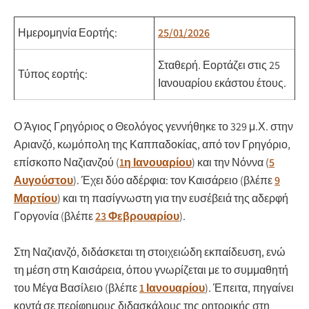
Ημερομηνία Εορτής:
25/01/2026
Σταθερή.
Εορτάζει στις 25
Τύπος εορτής:
Ιανουαρίου εκάστου έτους.
Ο Άγιος Γρηγόριος ο Θεολόγος γεννήθηκε το 329 μ.Χ. στην
Αριανζό, κωμόπολη της Καππαδοκίας, από τον Γρηγόριο,
επίσκοπο Ναζιανζού (
1η Ιανουαρίου
) και την Νόννα (
5
Αυγούστου
). Έχει δύο αδέρφια: τον Καισάρειο (βλέπε
9
Μαρτίου
) και τη πασίγνωστη για την ευσέβειά της αδερφή
Γοργονία (βλέπε
23 Φεβρουαρίου
).
Στη Ναζιανζό, διδάσκεται τη στοιχειώδη εκπαίδευση, ενώ
τη μέση στη Καισάρεια, όπου γνωρίζεται με το συμμαθητή
του Μέγα Βασίλειο (βλέπε
1 Ιανουαρίου
). Έπειτα, πηγαίνει
κοντά σε περίφημους διδασκάλους της ρητορικής στη