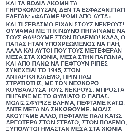
ΚΑΙ ΤΑ ΒΌΔΙΑ ΑΚΌΜΗ ΤΑ
ΓΗΡΟΚΟΜΟΎΣΑΝ, ΔΕΝ ΤΑ ΈΣΦΑΖΑΝ,ΓΙΑΤΊ
ΈΛΕΓΑΝ: «ΦΆΓΑΜΕ ΨΩΜΊ ΑΠΌ ΑΥΤΆ».
ΚΑΙ ΤΊ ΣΕΒΑΣΜΌ ΕΊΧΑΝ ΣΤΟΥΣ ΝΕΚΡΟΎΣ!
ΘΥΜΆΜΑΙ ΜΕ ΤΊ ΚΊΝΔΥΝΟ ΠΗΓΑΊΝΑΜΕ ΝΑ
ΤΟΥΣ ΘΆΨΟΥΜΕ ΣΤΟΝ ΠΌΛΕΜΟ! ΚΑΛΆ, Ο
ΠΑΠΆΣ ΉΤΑΝ ΥΠΟΧΡΕΩΜΈΝΟΣ ΝΑ ΠΆΗ,
ΑΛΛΆ ΚΑΙ ΑΥΤΟΊ ΠΟΥ ΤΟΥΣ ΜΕΤΈΦΕΡΑΝ
ΜΈΣΑ ΣΤΑ ΧΙΌΝΙΑ, ΜΈΣΑ ΣΤΗΝ ΠΑΓΩΝΙΆ,
ΚΑΙ ΑΠΌ ΠΆΝΩ ΝΑ ΠΈΦΤΟΥΝ ΡΙΠΈΣ
ΣΥΝΈΧΕΙΑ! ΤΟ 1945, ΣΤΟΝ
ΑΝΤΑΡΤΟΠΌΛΕΜΟ, ΠΡΙΝ ΠΆΩ
ΣΤΡΑΤΙΏΤΗΣ, ΜΕ ΤΟΝ ΝΕΩΚΌΡΟ
ΚΟΥΒΑΛΟΎΣΑ ΤΟΥΣ ΝΕΚΡΟΎΣ. ΜΠΡΟΣΤΆ
ΠΉΓΑΙΝΕ ΜΕ ΤΟ ΘΥΜΙΑΤΌ Ο ΠΑΠΆΣ.
ΜΌΛΙΣ ΣΦΎΡΙΖΕ ΒΛΉΜΑ, ΠΈΦΤΑΜΕ ΚΆΤΩ.
ΆΝΤΕ ΜΕΤΆ ΝΑ ΣΗΚΩΘΟΎΜΕ. ΜΌΛΙΣ
ΑΚΟΎΓΑΜΕ ΆΛΛΟ, ΠΈΦΤΑΜΕ ΠΆΛΙ ΚΆΤΩ.
ΑΡΓΌΤΕΡΑ ΣΤΟΝ ΣΤΡΑΤΌ, ΣΤΟΝ ΠΌΛΕΜΟ,
ΞΥΠΌΛΥΤΟΙ ΉΜΑΣΤΑΝ ΜΈΣΑ ΣΤΑ ΧΙΌΝΙΑ