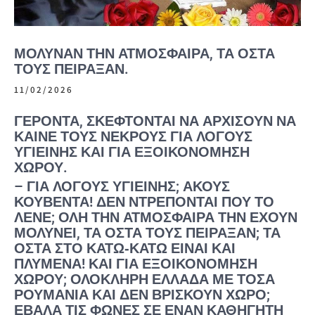
ΜΌΛΥΝΑΝ ΤΗΝ ΑΤΜΌΣΦΑΙΡΑ, ΤΑ ΟΣΤΆ
ΤΟΥΣ ΠΕΊΡΑΞΑΝ.
11/02/2026
ΓΈΡΟΝΤΑ, ΣΚΈΦΤΟΝΤΑΙ ΝΑ ΑΡΧΊΣΟΥΝ ΝΑ
ΚΑΊΝΕ ΤΟΥΣ ΝΕΚΡΟΎΣ ΓΙΑ ΛΌΓΟΥΣ
ΥΓΙΕΙΝΉΣ ΚΑΙ ΓΙΑ ΕΞΟΙΚΟΝΌΜΗΣΗ
ΧΏΡΟΥ.
– ΓΙΑ ΛΌΓΟΥΣ ΥΓΙΕΙΝΉΣ; ΑΚΟΎΣ
ΚΟΥΒΈΝΤΑ! ΔΕΝ ΝΤΡΈΠΟΝΤΑΙ ΠΟΥ ΤΟ
ΛΈΝΕ; ΌΛΗ ΤΗΝ ΑΤΜΌΣΦΑΙΡΑ ΤΗΝ ΈΧΟΥΝ
ΜΟΛΎΝΕΙ, ΤΑ ΟΣΤΆ ΤΟΥΣ ΠΕΊΡΑΞΑΝ; ΤΑ
ΟΣΤΆ ΣΤΟ ΚΆΤΩ‐ΚΆΤΩ ΕΊΝΑΙ ΚΑΙ
ΠΛΥΜΈΝΑ! ΚΑΙ ΓΙΑ ΕΞΟΙΚΟΝΌΜΗΣΗ
ΧΏΡΟΥ; ΟΛΌΚΛΗΡΗ ΕΛΛΆΔΑ ΜΕ ΤΌΣΑ
ΡΟΥΜΆΝΙΑ ΚΑΙ ΔΕΝ ΒΡΊΣΚΟΥΝ ΧΏΡΟ;
ΈΒΑΛΑ ΤΙΣ ΦΩΝΈΣ ΣΕ ΈΝΑΝ ΚΑΘΗΓΗΤΉ