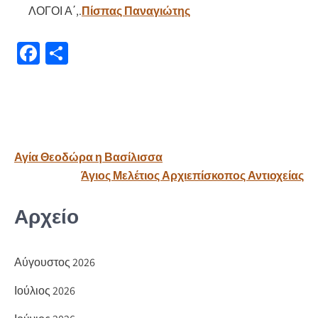
ΛΟΓΟΙ Α΄,.
Πίσπας Παναγιώτης
Fa
Μ
ce
οι
b
ρ
o
α
o
σ
Πλοήγηση
Αγία Θεοδώρα η Βασίλισσα
k
τε
άρθρων
Άγιος Μελέτιος Αρχιεπίσκοπος Αντιοχείας
ίτ
ε
Αρχείο
Αύγουστος 2026
Ιούλιος 2026