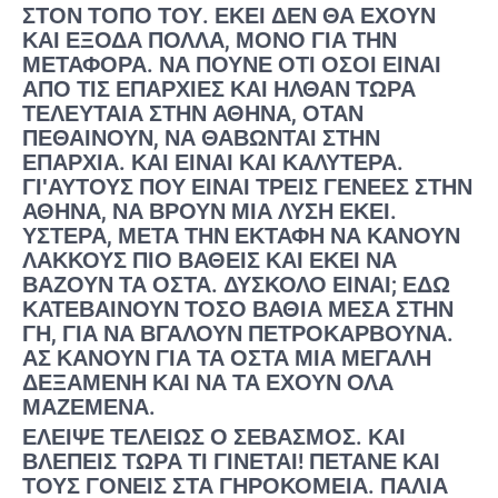
ΣΤΟΝ ΤΌΠΟ ΤΟΥ. ΕΚΕΊ ΔΕΝ ΘΑ ΈΧΟΥΝ
ΚΑΙ ΈΞΟΔΑ ΠΟΛΛΆ, ΜΌΝΟ ΓΙΑ ΤΗΝ
ΜΕΤΑΦΟΡΆ. ΝΑ ΠΟΎΝΕ ΌΤΙ ΌΣΟΙ ΕΊΝΑΙ
ΑΠΌ ΤΙΣ ΕΠΑΡΧΊΕΣ ΚΑΙ ΉΛΘΑΝ ΤΏΡΑ
ΤΕΛΕΥΤΑΊΑ ΣΤΗΝ ΑΘΉΝΑ, ΌΤΑΝ
ΠΕΘΑΊΝΟΥΝ, ΝΑ ΘΆΒΩΝΤΑΙ ΣΤΗΝ
ΕΠΑΡΧΊΑ. ΚΑΙ ΕΊΝΑΙ ΚΑΙ ΚΑΛΎΤΕΡΑ.
ΓΙʹΑΥΤΟΎΣ ΠΟΥ ΕΊΝΑΙ ΤΡΕΙΣ ΓΕΝΕΈΣ ΣΤΗΝ
ΑΘΉΝΑ, ΝΑ ΒΡΟΥΝ ΜΊΑ ΛΎΣΗ ΕΚΕΊ.
ΎΣΤΕΡΑ, ΜΕΤΆ ΤΗΝ ΕΚΤΑΦΉ ΝΑ ΚΆΝΟΥΝ
ΛΆΚΚΟΥΣ ΠΙΟ ΒΑΘΕΊΣ ΚΑΙ ΕΚΕΊ ΝΑ
ΒΆΖΟΥΝ ΤΑ ΟΣΤΆ. ΔΎΣΚΟΛΟ ΕΊΝΑΙ; ΕΔΏ
ΚΑΤΕΒΑΊΝΟΥΝ ΤΌΣΟ ΒΑΘΙΆ ΜΈΣΑ ΣΤΗΝ
ΓΉ, ΓΙΑ ΝΑ ΒΓΆΛΟΥΝ ΠΕΤΡΟΚΆΡΒΟΥΝΑ.
ΑΣ ΚΆΝΟΥΝ ΓΙΑ ΤΑ ΟΣΤΆ ΜΊΑ ΜΕΓΆΛΗ
ΔΕΞΑΜΕΝΉ ΚΑΙ ΝΑ ΤΑ ΈΧΟΥΝ ΌΛΑ
ΜΑΖΕΜΈΝΑ.
ΈΛΕΙΨΕ ΤΕΛΕΊΩΣ Ο ΣΕΒΑΣΜΌΣ. ΚΑΙ
ΒΛΈΠΕΙΣ ΤΏΡΑ ΤΊ ΓΊΝΕΤΑΙ! ΠΕΤΆΝΕ ΚΑΙ
ΤΟΥΣ ΓΟΝΕΊΣ ΣΤΑ ΓΗΡΟΚΟΜΕΊΑ. ΠΑΛΙΆ