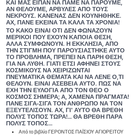
ΚΑΙ ΜΑΣ ΕΊΠΑΝ ΝΑ ΠΆΜΕ ΝΑ ΠΆΡΟΥΜΕ,
ΑΝ ΘΈΛΟΥΜΕ, ΑΡΒΎΛΕΣ ΑΠΌ ΤΟΥΣ
ΝΕΚΡΟΎΣ. ΚΑΝΈΝΑΣ ΔΕΝ ΚΟΥΝΉΘΗΚΕ.
ΆΧ, ΠΆΝΕ ΕΚΕΊΝΑ ΤΑ ΚΑΛΆ ΤΑ ΧΡΌΝΙΑ!
ΤΟ ΚΑΚΌ ΕΊΝΑΙ ΌΤΙ ΔΕΝ ΦΩΝΆΖΟΥΝ
ΜΕΡΙΚΟΊ ΠΟΥ ΈΧΟΥΝ ΚΆΠΟΙΑ ΘΈΣΗ,
ΑΛΛΆ ΣΥΜΦΩΝΟΎΝ. Η ΕΚΚΛΗΣΊΑ, ΑΠΌ
ΤΗΝ ΣΤΙΓΜΉ ΠΟΥ ΠΑΡΟΥΣΙΆΣΤΗΚΕ ΑΥΤΌ
ΤΟ ΠΡΌΒΛΗΜΑ, ΠΡΈΠΕΙ ΝΑ ΠΆΡΗ ΘΈΣΗ,
ΓΙΑ ΝΑ ΛΥΘΉ. ΓΙΑΤΊ ΈΤΣΙ ΑΦΉΝΕΙ ΣΤΟΥΣ
ΚΟΣΜΙΚΟΎΣ ΝΑ ΧΕΙΡΊΖΩΝΤΑΙ
ΠΝΕΥΜΑΤΙΚΆ ΘΈΜΑΤΑ ΚΑΙ ΝΑ ΛΈΝΕ Ό,ΤΙ
ΘΈΛΟΥΝ. ΕΊΝΑΙ ΑΣΈΒΕΙΑ ΑΥΤΌ. ΠΏΣ ΝΑ
ΈΧΗ ΤΗΝ ΕΥΛΟΓΊΑ ΑΠΌ ΤΟΝ ΘΕΌ Ο
ΚΌΣΜΟΣ ΣΉΜΕΡΑ; Ά, ΧΑΜΈΝΑ ΠΡΆΓΜΑΤΑ!
ΠΆΝΕ ΣΙΓΆ‐ΣΙΓΆ ΤΟΝ ΆΝΘΡΩΠΟ ΝΑ ΤΟΝ
ΕΞΕΥΤΕΛΊΣΟΥΝ. ΆΧ, ΓΙʹ ΑΥΤΌ ΘΑ ΒΡΕΘΉ
ΠΟΛΎΣ ΤΌΠΟΣ ΤΏΡΑ!… ΘΑ ΒΡΕΘΉ ΠΆΡΑ
ΠΟΛΎΣ ΤΌΠΟΣ…
Από το βιβλίο ΓΕΡΟΝΤΟΣ ΠΑΪΣΙΟΥ ΑΓΙΟΡΕΙΤΟΥ