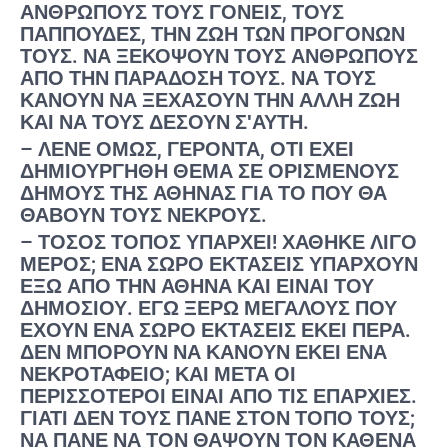
ΑΝΘΡΏΠΟΥΣ ΤΟΥΣ ΓΟΝΕΊΣ, ΤΟΥΣ
ΠΑΠΠΟΎΔΕΣ, ΤΗΝ ΖΩΉ ΤΩΝ ΠΡΟΓΌΝΩΝ
ΤΟΥΣ. ΝΑ ΞΕΚΌΨΟΥΝ ΤΟΥΣ ΑΝΘΡΏΠΟΥΣ
ΑΠΌ ΤΗΝ ΠΑΡΆΔΟΣΉ ΤΟΥΣ. ΝΑ ΤΟΥΣ
ΚΆΝΟΥΝ ΝΑ ΞΕΧΆΣΟΥΝ ΤΗΝ ΆΛΛΗ ΖΩΉ
ΚΑΙ ΝΑ ΤΟΥΣ ΔΈΣΟΥΝ ΣʹΑΥΤΉ.
– ΛΈΝΕ ΌΜΩΣ, ΓΈΡΟΝΤΑ, ΌΤΙ ΈΧΕΙ
ΔΗΜΙΟΥΡΓΗΘΉ ΘΈΜΑ ΣΕ ΟΡΙΣΜΈΝΟΥΣ
ΔΉΜΟΥΣ ΤΗΣ ΑΘΉΝΑΣ ΓΙΑ ΤΟ ΠΟΥ ΘΑ
ΘΆΒΟΥΝ ΤΟΥΣ ΝΕΚΡΟΎΣ.
– ΤΌΣΟΣ ΤΌΠΟΣ ΥΠΆΡΧΕΙ! ΧΆΘΗΚΕ ΛΊΓΟ
ΜΈΡΟΣ; ΈΝΑ ΣΩΡΌ ΕΚΤΆΣΕΙΣ ΥΠΆΡΧΟΥΝ
ΈΞΩ ΑΠΌ ΤΗΝ ΑΘΉΝΑ ΚΑΙ ΕΊΝΑΙ ΤΟΥ
ΔΗΜΟΣΊΟΥ. ΕΓΏ ΞΈΡΩ ΜΕΓΆΛΟΥΣ ΠΟΥ
ΈΧΟΥΝ ΈΝΑ ΣΩΡΌ ΕΚΤΆΣΕΙΣ ΕΚΕΊ ΠΈΡΑ.
ΔΕΝ ΜΠΟΡΟΎΝ ΝΑ ΚΆΝΟΥΝ ΕΚΕΊ ΈΝΑ
ΝΕΚΡΟΤΑΦΕΊΟ; ΚΑΙ ΜΕΤΆ ΟΙ
ΠΕΡΙΣΣΌΤΕΡΟΙ ΕΊΝΑΙ ΑΠΌ ΤΙΣ ΕΠΑΡΧΊΕΣ.
ΓΙΑΤΊ ΔΕΝ ΤΟΥΣ ΠΆΝΕ ΣΤΟΝ ΤΌΠΟ ΤΟΥΣ;
ΝΑ ΠΆΝΕ ΝΑ ΤΟΝ ΘΆΨΟΥΝ ΤΟΝ ΚΑΘΈΝΑ