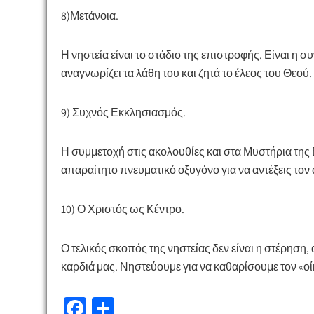
8)​Μετάνοια.
Η νηστεία είναι το στάδιο της επιστροφής. Είναι η
αναγνωρίζει τα λάθη του και ζητά το έλεος του Θεού.
9) ​Συχνός Εκκλησιασμός.
Η συμμετοχή στις ακολουθίες και στα Μυστήρια της 
απαραίτητο πνευματικό οξυγόνο για να αντέξεις τον
10)​ Ο Χριστός ως Κέντρο.
Ο τελικός σκοπός της νηστείας δεν είναι η στέρηση
καρδιά μας. Νηστεύουμε για να καθαρίσουμε τον «οί
Fa
Μ