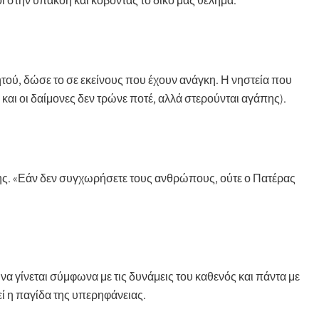
ι στην υπακοή και κόβοντας το δικό μας θέλημα.
τού, δώσε το σε εκείνους που έχουν ανάγκη. Η νηστεία που
και οι δαίμονες δεν τρώνε ποτέ, αλλά στερούνται αγάπης).
σης. «Εάν δεν συγχωρήσετε τους ανθρώπους, ούτε ο Πατέρας
 να γίνεται σύμφωνα με τις δυνάμεις του καθενός και πάντα με
ί η παγίδα της υπερηφάνειας.