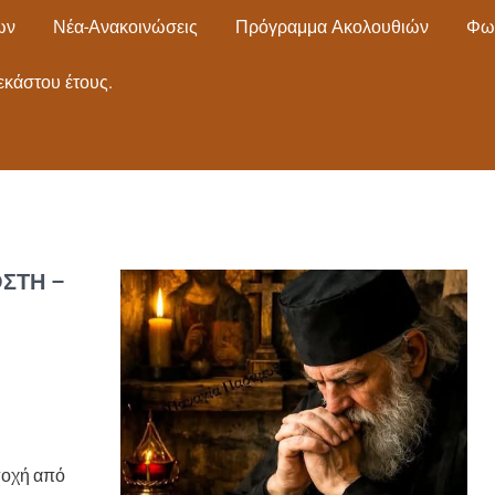
ων
Νέα-Ανακοινώσεις
Πρόγραμμα Ακολουθιών
Φω
εκάστου έτους.
ΣΤΉ –
αποχή από