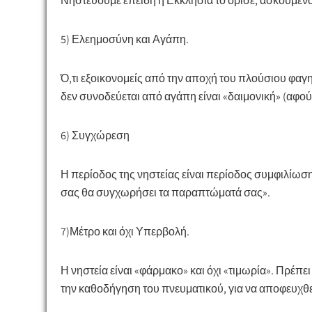
Νηστεύουμε επειδή η Εκκλησία το όρισε, ασκούμενο
5) ​Ελεημοσύνη και Αγάπη.
Ό,τι εξοικονομείς από την αποχή του πλούσιου φαγη
δεν συνοδεύεται από αγάπη είναι «δαιμονική» (αφού 
6) ​Συγχώρεση
Η περίοδος της νηστείας είναι περίοδος συμφιλίω
σας θα συγχωρήσει τα παραπτώματά σας».
7)​Μέτρο και όχι Υπερβολή.
Η νηστεία είναι «φάρμακο» και όχι «τιμωρία». Πρέπει
την καθοδήγηση του πνευματικού, για να αποφευχθε