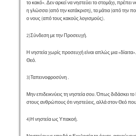
το κακό». Δεν αρκεί να νηστεύει το στομάχι, πρέπει ν
η γλώσσα (από την κατάκριση), τα μάτια (από την πο
ο νους (από τους κακούς λογισμούς).
2)​Σύνδεση με την Προσευχή.
Η νηστεία χωρίς προσευχή είναι απλώς μια «δίαιτα»
Θεό.
3)​Ταπεινοφροσύνη .
Μην επιδεικνύεις τη νηστεία σου. Όπως διδάσκει τ
στους ανθρώπους ότι νηστεύεις, αλλά στον Θεό που
4​)Η νηστεία ως Υπακοή.