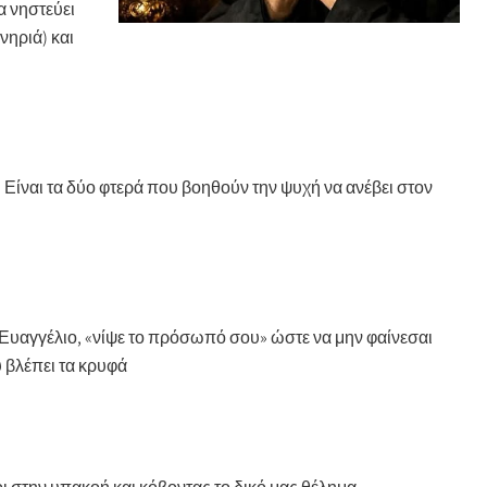
α νηστεύει
νηριά) και
. Είναι τα δύο φτερά που βοηθούν την ψυχή να ανέβει στον
ο Ευαγγέλιο, «νίψε το πρόσωπό σου» ώστε να μην φαίνεσαι
 βλέπει τα κρυφά