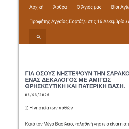
Skip
Αρχική
Άρθρα
Ο Άγιός μας
Βίοι Αγί
to
content
Προφήτης Αγγαίος.Εορτάζει στις 16 Δεκεμβρίου 
ΙΕΡΟΣ ΝΑΟΣ ΑΓΙΟΥ
ΙΕΡΟΣ ΝΑΟΣ ΑΓΙΟΥ ΠΑΝΤΕΛΕΗΜΟΝΟΣ
ΝΕΩΝ ΜΟΥΔΑΝΙΩΝ Εκκλησία- Μητρόπολη,
ΠΑΝΤΕΛΕΗΜΟΝΟΣ
Άγιος Παντελεήμονας – ΧΑΛΚΙΔΙΚΗΣ
ΝΕΩΝ ΜΟΥΔΑΝΙΩΝ
ΓΙΑ ΌΣΟΥΣ ΝΗΣΤΕΨΟΥΝ ΤΗΝ ΣΑΡΑΚΟ
ΈΝΑΣ ΔΕΚΆΛΟΓΟΣ ΜΕ ΑΜΙΓΏΣ
ΧΑΛΚΙΔΙΚΗΣ
ΘΡΗΣΚΕΥΤΙΚΉ ΚΑΙ ΠΑΤΕΡΙΚΉ ΒΆΣΗ.
06/03/2026
1) ​Η νηστεία των παθών
Κατά τον Μέγα Βασίλειο, «αληθινή νηστεία είναι η 