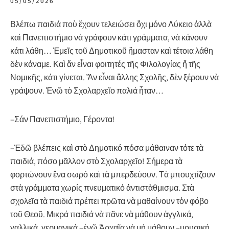
05/05/2026
Βλέπω παιδιά ποὺ ἔχουν τελειώσει ὄχι μόνο Λύκειο ἀλλὰ
καὶ Πανεπιστήμιο νὰ γράφουν κάτι γράμματα, νὰ κάνουν
κάτι λάθη… Ἐμεῖς τοῦ Δημοτικοῦ ἤμασταν καὶ τέτοια λάθη
δὲν κάναμε. Καὶ ἄν εἶναι φοιτητές τῆς Φιλολογίας ἤ τῆς
Νομικῆς, κάτι γίνεται. Ἄν εἶναι ἄλλης Σχολῆς, δὲν ξέρουν νὰ
γράψουν. Ἐνῶ τὸ Σχολαρχεῖο παλιά ἦταν…
–Σάν Πανεπιστήμιο, Γέροντα!
–Ἐδῶ βλέπεις καὶ στὸ Δημοτικό πόσα μάθαιναν τότε τὰ
παιδιά, πόσο μᾶλλον στὸ Σχολαρχεῖο! Σήμερα τὰ
φορτώνουν ἕνα σωρό καὶ τὰ μπερδεύουν. Τὰ μπουχτίζουν
στὰ γράμματα χωρίς πνευματικό ἀντιστὰθμισμα. Στὰ
σχολεῖα τὰ παιδιά πρέπει πρῶτα νὰ μαθαίνουν τὸν φόβο
τοῦ Θεοῦ. Μικρά παιδιά νὰ πᾶνε νὰ μάθουν ἀγγλικά,
γαλλικά, γερμανικά –ἐνῶ Ἀρχαῖα νὰ μή μάθουν –μουσική,