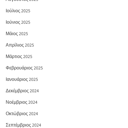
Ιούλιος 2025
Ιούνιος 2025
Μάιος 2025
Απρίλιος 2025
Μάρτιος 2025
Φεβρουάριος 2025
Ιανουάριος 2025
Δεκέμβριος 2024
Νοέμβριος 2024
Οκτώβριος 2024
Σεπτέμβριος 2024