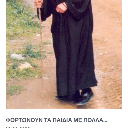
ΦΟΡΤΏΝΟΥΝ ΤᾺ ΠΑΙΔΙΆ ΜῈ ΠΟΛΛΆ…