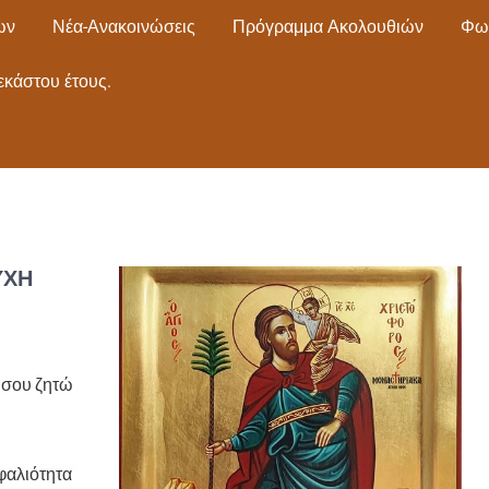
ων
Νέα-Ανακοινώσεις
Πρόγραμμα Ακολουθιών
Φω
εκάστου έτους.
ΥΧΉ
, σου ζητώ
φαλιότητα