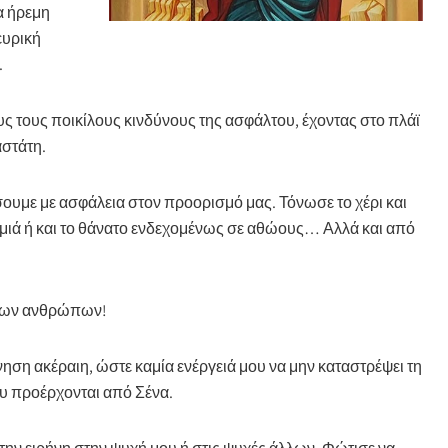
α ήρεμη
ευρική
.
 τους ποικίλους κινδύνους της ασφάλτου, έχοντας στο πλάϊ
αστάτη.
ουμε με ασφάλεια στον προορισμό μας. Τόνωσε το χέρι και
ημιά ή και το θάνατο ενδεχομένως σε αθώους… Αλλά και από
 των ανθρώπων!
ηση ακέραιη, ώστε καμία ενέργειά μου να μην καταστρέψει τη
ου προέρχονται από Σένα.