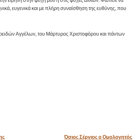
την ειρήνη στην ψυχή μου ή στις ψυχές άλλων. Φώτισε να
νικά, ευγενικά και με πλήρη συναίσθηση της ευθύνης, που
οειδών Αγγέλων, του Μάρτυρος Χριστοφόρου και πάντων
ης
Όσιος Σέργιος ο Ομολογητός