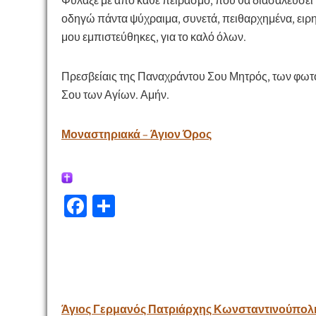
Φύλαξέ με από κάθε πειρασμό, που θα διασαλεύσει 
οδηγώ πάντα ψύχραιμα, συνετά, πειθαρχημένα, ειρη
μου εμπιστεύθηκες, για το καλό όλων.
Πρεσβείαις της Παναχράντου Σου Μητρός, των φωτ
Σου των Αγίων. Αμήν.
Μοναστηριακά – Άγιον Όρος
Fa
Μ
ce
οι
b
ρ
o
α
o
σ
Πλοήγηση
Άγιος Γερμανός Πατριάρχης Κωνσταντινούπολ