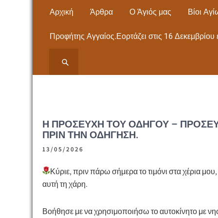
Skip
Αρχική
Άρθρα
Ο Άγιός μας
Βίοι Αγί
to
content
Προφήτης Αγγαίος.Εορτάζει στις 16 Δεκεμβρίου 
ΙΕΡΟΣ ΝΑΟΣ ΑΓΙΟΥ
ΙΕΡΟΣ ΝΑΟΣ ΑΓΙΟΥ ΠΑΝΤΕΛΕΗΜΟΝΟΣ
ΝΕΩΝ ΜΟΥΔΑΝΙΩΝ Εκκλησία- Μητρόπολη,
ΠΑΝΤΕΛΕΗΜΟΝΟΣ
Άγιος Παντελεήμονας – ΧΑΛΚΙΔΙΚΗΣ
ΝΕΩΝ ΜΟΥΔΑΝΙΩΝ
Η ΠΡΟΣΕΥΧΉ ΤΟΥ ΟΔΗΓΟΎ – ΠΡΟΣΕ
ΠΡΙΝ ΤΗΝ ΟΔΉΓΗΣΗ.
ΧΑΛΚΙΔΙΚΗΣ
13/05/2026
Κύριε, πριν πάρω σήμερα το τιμόνι στα χέρια μου
αυτή τη χάρη.
Βοήθησε με να χρησιμοποιήσω το αυτοκίνητο με νη