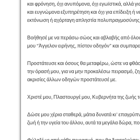
και φρόνηση, όχι ανυπόμονα, όχι εγωϊστικά, αλλά γι
και ευγνώμονα εξυπηρέτηση και όχι για επίδειξη ή ν
εκτόνωση ή αχόρταγη απληστία πολυπραγμοσύνης
Βοήθησέ με να περάσω σώος και αβλαβής από όλους
μου “Άγγελον ειρήνης, πίστον οδηγόν” και συμπαρ
Προστάτευσε και όσους θα μεταφέρω, ώστε να φθάσ
την όρασή μου, για να μην προκαλέσω πειρασμό, ζ
ακρισίες άλλων οδηγών προστάτευσέ με.
Χριστέ μου, Πλαστουργέ μου, Κυβερνήτα της ζωής
Δώσε μου χέρια σταθερά, μάτια δυνατά κι’ επαγρύπν
ζωή ή την υγεία του άλλου, αυτά τα μεγάλα δώρα, π