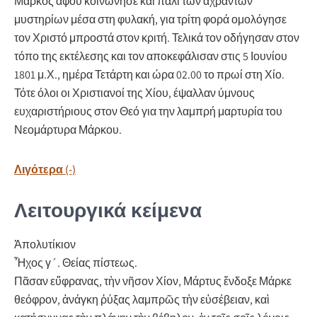
Μάρκος αφού κοινώνησε και πάλι των αχράντων
μυστηρίων μέσα στη φυλακή, για τρίτη φορά ομολόγησε
τον Χριστό μπροστά στον κριτή. Τελικά τον οδήγησαν στον
τόπο της εκτέλεσης και τον αποκεφάλισαν στις 5 Ιουνίου
1801 μ.Χ., ημέρα Τετάρτη και ώρα 02.00 το πρωί στη Χίο.
Τότε όλοι οι Χριστιανοί της Χίου, έψαλλαν ύμνους
ευχαριστήριους στον Θεό για την λαμπρή μαρτυρία του
Νεομάρτυρα Μάρκου.
Λιγότερα (-)
Λειτουργικά κείμενα
Ἀπολυτίκιον
Ἦχος γ´. Θείας πίστεως.
Πᾶσαν εὔφρανας, τὴν νῆσον Χίον, Μάρτυς ἔνδοξε Μάρκε
θεόφρον, ἀνάγκη ῥύξας λαμπρῶς τὴν εὐσέβειαν, καὶ