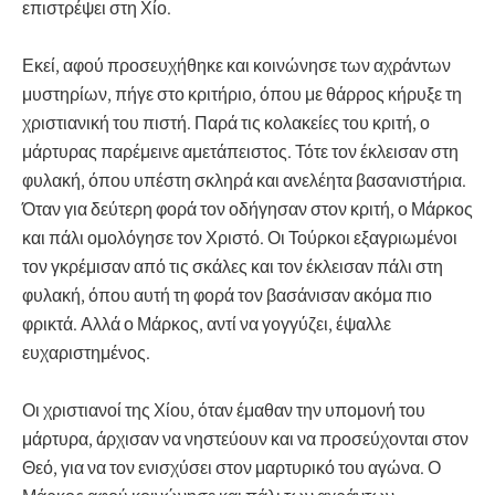
επιστρέψει στη Χίο.
Εκεί, αφού προσευχήθηκε και κοινώνησε των αχράντων
μυστηρίων, πήγε στο κριτήριο, όπου με θάρρος κήρυξε τη
χριστιανική του πιστή. Παρά τις κολακείες του κριτή, ο
μάρτυρας παρέμεινε αμετάπειστος. Τότε τον έκλεισαν στη
φυλακή, όπου υπέστη σκληρά και ανελέητα βασανιστήρια.
Όταν για δεύτερη φορά τον οδήγησαν στον κριτή, ο Μάρκος
και πάλι ομολόγησε τον Χριστό. Οι Τούρκοι εξαγριωμένοι
τον γκρέμισαν από τις σκάλες και τον έκλεισαν πάλι στη
φυλακή, όπου αυτή τη φορά τον βασάνισαν ακόμα πιο
φρικτά. Αλλά ο Μάρκος, αντί να γογγύζει, έψαλλε
ευχαριστημένος.
Οι χριστιανοί της Χίου, όταν έμαθαν την υπομονή του
μάρτυρα, άρχισαν να νηστεύουν και να προσεύχονται στον
Θεό, για να τον ενισχύσει στον μαρτυρικό του αγώνα. Ο