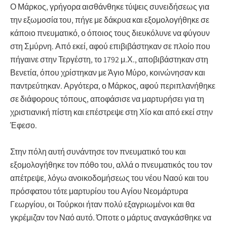
Ο Μάρκος, γρήγορα αισθάνθηκε τύψεις συνειδήσεως για
την εξωμοσία του, πήγε με δάκρυα και εξομολογήθηκε σε
κάποιο πνευματικό, ο όποιος τους διευκόλυνε να φύγουν
στη Σμύρνη. Από εκεί, αφού επιβιβάστηκαν σε πλοίο που
πήγαινε στην Τεργέστη, το 1792 μ.Χ., αποβιβάστηκαν στη
Βενετία, όπου χρίστηκαν με Άγιο Μύρο, κοινώνησαν και
παντρεύτηκαν. Αργότερα, ο Μάρκος, αφού περιπλανήθηκε
σε διάφορους τόπους, αποφάσισε να μαρτυρήσει για τη
χριστιανική πίστη και επέστρεψε στη Χίο και από εκεί στην
Έφεσο.
Στην πόλη αυτή συνάντησε τον πνευματικό του και
εξομολογήθηκε τον πόθο του, αλλά ο πνευματικός του τον
απέτρεψε, λόγω ανοικοδομήσεως του νέου Ναού και του
πρόσφατου τότε μαρτυρίου του Αγίου Νεομάρτυρα
Γεωργίου, οι Τούρκοι ήταν πολύ εξαγριωμένοι και θα
γκρέμιζαν τον Ναό αυτό. Όποτε ο μάρτυς αναγκάσθηκε να