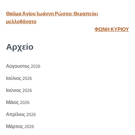
o
σ
Πλοήγηση
Θαῦμα Ἁγίου Ἰωάννη Ρώσου: Θεραπεύει
k
τε
άρθρων
μελλοθάνατο
ίτ
ΦΩΝΗ ΚΥΡΙΟΥ
ε
Αρχείο
Αύγουστος 2026
Ιούλιος 2026
Ιούνιος 2026
Μάιος 2026
Απρίλιος 2026
Μάρτιος 2026