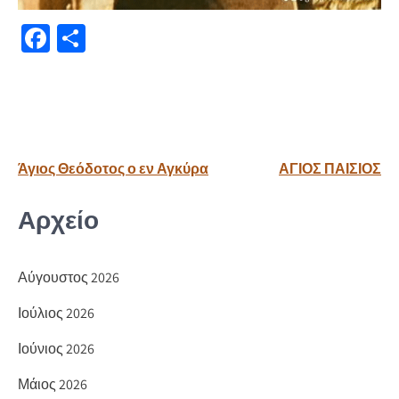
Fa
Μ
ce
οι
b
ρ
o
α
o
σ
Πλοήγηση
Άγιος Θεόδοτος ο εν Αγκύρα
ΑΓΙΟΣ ΠΑΙΣΙΟΣ
k
τε
άρθρων
ίτ
Αρχείο
ε
Αύγουστος 2026
Ιούλιος 2026
Ιούνιος 2026
Μάιος 2026