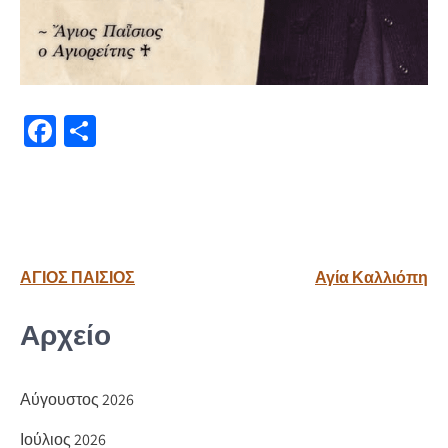
Fa
Μ
ce
οι
b
ρ
o
α
o
σ
Πλοήγηση
ΑΓΙΟΣ ΠΑΙΣΙΟΣ
Αγία Καλλιόπη
k
τε
άρθρων
ίτ
Αρχείο
ε
Αύγουστος 2026
Ιούλιος 2026