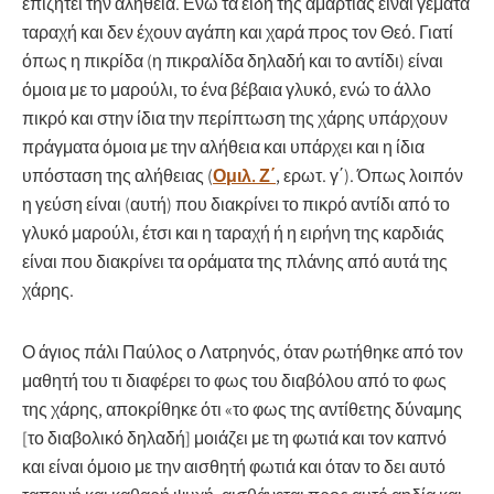
επιζητεί την αλήθεια. Ενώ τα είδη της αμαρτίας είναι γεμάτα
ταραχή και δεν έχουν αγάπη και χαρά προς τον Θεό. Γιατί
όπως η πικρίδα (η πικραλίδα δηλαδή και το αντίδι) είναι
όμοια με το μαρούλι, το ένα βέβαια γλυκό, ενώ το άλλο
πικρό και στην ίδια την περίπτωση της χάρης υπάρχουν
πράγματα όμοια με την αλήθεια και υπάρχει και η ίδια
υπόσταση της αλήθειας (
Ομιλ. Ζ΄
, ερωτ. γ΄). Όπως λοιπόν
η γεύση είναι (αυτή) που διακρίνει το πικρό αντίδι από το
γλυκό μαρούλι, έτσι και
η ταραχή ή η ειρήνη της καρδιάς
είναι που διακρίνει τα οράματα της πλάνης από αυτά της
χάρης
.
Ο άγιος πάλι Παύλος ο Λατρηνός, όταν ρωτήθηκε από τον
μαθητή του τι διαφέρει το φως του διαβόλου από το φως
της χάρης, αποκρίθηκε ότι «το φως της αντίθετης δύναμης
[το διαβολικό δηλαδή] μοιάζει με τη φωτιά και τον καπνό
και είναι όμοιο με την αισθητή φωτιά και όταν το δει αυτό