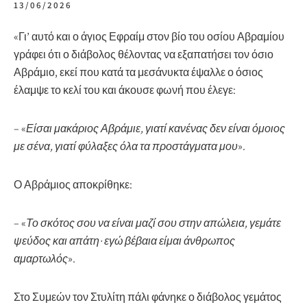
13/06/2026
«Γι’ αυτό και ο άγιος Εφραίμ στον βίο του οσίου Αβραμίου
γράφει ότι ο διάβολος θέλοντας να εξαπατήσει τον όσιο
Αβράμιο, εκεί που κατά τα μεσάνυκτα έψαλλε ο όσιος
έλαμψε το κελί του και άκουσε φωνή που έλεγε:
– «
Είσαι μακάριος Αβράμιε, γιατί κανένας δεν είναι όμοιος
με σένα, γιατί φύλαξες όλα τα προστάγματα μου
».
Ο Αβράμιος αποκρίθηκε:
– «
Το σκότος σου να είναι μαζί σου στην απώλεια, γεμάτε
ψεύδος και απάτη· εγώ βέβαια είμαι άνθρωπος
αμαρτωλός
».
Στο Συμεών τον Στυλίτη πάλι φάνηκε ο διάβολος γεμάτος