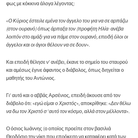
φως με κόκκινα άλογα λέγοντας:
«
Ο Κύριος έστειλε εμένα τον άγγελο του για να σε αρπάζω
(στον ουρανό) όπως άρπαξα τον (προφήτη Ηλία· ανέβα
λοιπόν στο αμάξι για να πάμε στον ουρανό, επειδή όλοι οι
άγγελοι και οι άγιοι θέλουν να σε δουν
».
Και επειδή θέλησε ν’ ανέβει, έκανε το σημείο του σταυρού
και αμέσως έγινε άφαντος ο διάβολος, όπως διηγείται ο
μαθητής του Αντώνιος.
Γι’ αυτό και ο αββάς Αρσένιος, επειδή άκουσε από τον
διάβολο ότι: «
εγώ είμαι ο Χριστός
», αποκρίθηκε: «
Δεν θέλω
να δω τον Χριστό σ’ αυτό τον κόσμο, αλλά στον μέλλοντα
».
Ο όσιος Ιωάννης (ο οποίος προείπε στον βασιλιά
Θεοδόσιο την νίκη που επρόκειτο να καταφέρει κατά των