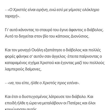
– «
Ο Χριστός είναι ειρήνη, ενώ εσύ με γέμισες ολόκληρο
ταραχή
».
Γι’ αυτό κάνοντας το σταυρό του έγινε άφαντος ο διάβολος.
Αυτό το διηγείται στον βίο του κάποιος Διονύσιος.
Και τον μοναχό Ουάλη εξαπάτησε ο διάβολος και πολλές
φορές φάνηκε σ’ αυτόν σαν άγγελος· έπειτα παίρνοντας ο
καταραμένος σχήμα Χριστού και έχοντας μαζί του πολλούς
λαμπερούς δαίμονες,
– «
να,
του είπε,
ήλθε ο Χριστός προς εσένα
».
Και έτσι ο δυστυχισμένος λάτρευσε τον διάβολο. Και
επειδή ήλθε η ώρα να μεταλάβουν οι Πατέρες και όλοι
κοινώνησαν αυτός