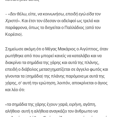
– «
δεν θέλω,
είπε,
να κοινωνήσω, επειδή εγώ είδα τον
Χριστό
». Και έτσι τον έδεσαν οι αδελφοί ως τρελό και
παράφρονα, όπως το διηγείται ο Παλλάδιος (από τον
Κορέσιο).
Σημείωσε ακόμη ότι ο Μέγας Μακάριος ο Αιγύπτιος, όταν
ρωτήθηκε από που μπορεί κανείς να καταλάβει και να
διακρίνει τα σημάδια της χάρης και αυτά της πλάνης,
επειδή ο διάβολος μετασχηματίζεται σε άγγελο φωτός και
γίνονται τα (σημάδια) της πλάνης παρόμοια με αυτά της
χάρης, σ’ αυτή την ερώτηση, λοιπόν, αποκρίνεται ο άγιος
και λέει ότι:
«τα σημάδια της χάρης έχουν χαρά, ειρήνη, αγάπη,
αλήθεια· αυτή η αλήθεια αναγκάζει τον άνθρωπο να