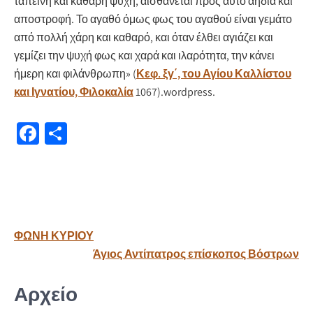
ταπεινή και καθαρή ψυχή, αισθάνεται προς αυτό αηδία και
αποστροφή. Το αγαθό όμως φως του αγαθού είναι γεμάτο
από πολλή χάρη και καθαρό, και όταν έλθει αγιάζει και
γεμίζει την ψυχή φως και χαρά και ιλαρότητα, την κάνει
ήμερη και φιλάνθρωπη» (
Κεφ. ξγ΄, του Αγίου Καλλίστου
και Ιγνατίου, Φιλοκαλία
1067).wordpress.
Fa
Μ
ce
οι
b
ρ
o
α
o
σ
Πλοήγηση
ΦΩΝΗ ΚΥΡΙΟΥ
k
τε
άρθρων
Άγιος Αντίπατρος επίσκοπος Βόστρων
ίτ
ε
Αρχείο