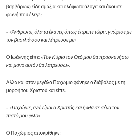
βαρβάρων) είδε αμάξια και ολόφωτα άλογα και άκουσε
φωνή που έλεγε:
– «
Άνθρωπε, όλα τα έκανες όπως έπρεπε τώρα, γνώρισε με
τον βασιλιά σου και λάτρευσε με
».
Ο Ιωάννης είπε: «
Τον Κύριο τον Θεό μου θα προσκυνήσω
και μόνο αυτόν θα λατρεύσω
».
Αλλά και στον μεγάλο Παχώμιο φάνηκε ο διάβολος με τη
μορφή του Χριστού και είπε:
– «
Παχώμιε, εγώ είμαι ο Χριστός και ήλθα σε σένα τον
πιστό μου φίλο
».
Ο Παχώμιος αποκρίθηκε: