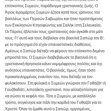
επίσκοπος Συμεών, παράδειγμα χριστιανικής ζωής. Ο
Άγιος Ιερομάρτυς Συμεών έζησε κατά τους χρόνους του
βασιλέως των Περσών Σαβωρίου και ήταν προϊστάμενος
των Εκκλησιών Κτησιφώντος και Σαλήκ (στη Σελευκεία).
Οι Πέρσες έβλεπαν τους χριστιανούς σαν αγκάθι στο μάτι
τους. Γι’ αυτό και τους διέβαλαν στο βασιλιά Σαπώρ τον Β’,
με το πρόσχημα ότι είχαν επαναστατικές διαθέσεις.
Αμέσως ο Σαπώρ διέταξε να φέρουν τον επίσκοπο δεμένο
μπροστά του. Ο Συμεών διαβεβαίωσε το βασιλιά ότι η
χριστιανική θρησκεία κάνει νομιμόφρονες πολίτες και όχι
ανόητους επαναστάτες. Ο βασιλιάς, όμως, ήταν τόσο
προκατειλημμένος εναντίον του, που διέταξε να τον
φυλακίσουν. Στη φυλακή ο Συμεών γνώρισε τον Γοθαζάτ (ή
Γουζθαδάτ), λιποτάκτη χριστιανό, που αλλαξοπίοτησε για
να σώσει το κεφάλι του. Τότε ο Συμεών, με κατάλληλο
τρόπο, συγκίνησε και πάλι την καρδιά του Γοθαζάτ για το
Χριστό. Όταν το έμαθε αυτό ο Σαπώρ, οργισμένος,