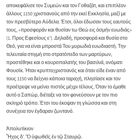
αποκεφάλισε τον Συμεών και τον Γοθαζάτ, και επιπλέον
άλλους 1150 χριστιανούς από την εκεί Εκκλησία, μαζί με
τον πρεσβύτερο Αύδελα. Έτσι, όλοι έδωσαν τους εαυτούς
τους, «προσφοράν και θυσίαν τω Θεώ εις όσμήν ευωδιάς»
(1. Προς Εφεσίους ε’). Δηλαδή, προσφορά και θυσία στο
Θεό, για να είναι μπροστά Του μυρωδιά ευωδιαστή. Την
τελευταία στιγμή στο στρατόπεδο των μαρτύρων,
προστέθηκε και ο κουροπαλατής του βασιλιά, ονόματι
Φουσίκ. Ήταν κρυπτοχριστιανός και όταν είδε έναν από
τους 1150 να δείχνει κάποια ταραχή, πλησίασε και τον
προέτρεψε να μείνει πιστός μέχρι τέλους. Όταν το έμαθε
αυτό ο Σαπώρ, διέταξε να τον φονεύσουν με τον πιο
σκληρό τρόπο. Έτσι του έκοψαν τη γλώσσα και στη
συνέχεια τον έγδαραν ζωντανό.
Ἀπολυτίκιον
Ἦχος δ’. Ὃ ὑψωθεῖς ἐν τῷ Σταυρῷ.