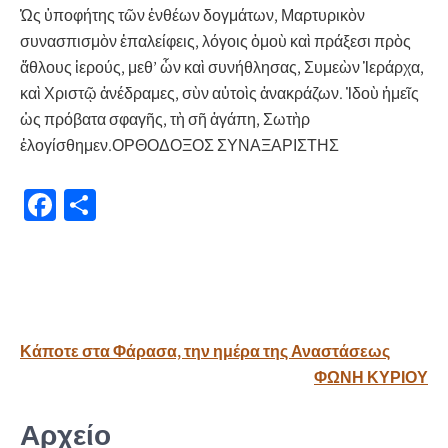
Ὡς ὑποφήτης τῶν ἐνθέων δογμάτων, Μαρτυρικὸν
συνασπισμὸν ἐπαλείφεις, λόγοις ὁμοὺ καὶ πράξεσι πρὸς
ἄθλους ἱερούς, μεθ’ ὧν καὶ συνήθλησας, Συμεὼν Ἱεράρχα,
καὶ Χριστῷ ἀνέδραμες, σὺν αὐτοὶς ἀνακράζων. Ἰδοὺ ἠμεῖς
ὡς πρόβατα σφαγῆς, τὴ σῆ ἀγάπη, Σωτὴρ
ἐλογίσθημεν.ΟΡΘΟΔΟΞΟΣ ΣΥΝΑΞΑΡΙΣΤΗΣ
Fa
Μ
ce
οι
b
ρ
o
α
o
σ
Πλοήγηση
Κάποτε στα Φάρασα, την ημέρα της Αναστάσεως
k
τε
άρθρων
ΦΩΝΗ ΚΥΡΙΟΥ
ίτ
ε
Αρχείο