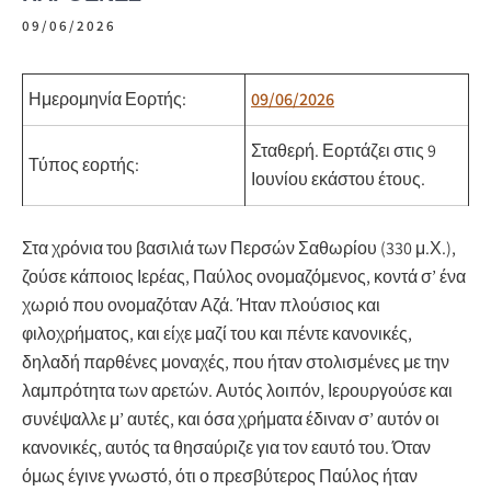
09/06/2026
Ημερομηνία Εορτής:
09/06/2026
Σταθερή.
Εορτάζει στις 9
Τύπος εορτής:
Ιουνίου εκάστου έτους.
Στα χρόνια του βασιλιά των Περσών Σαθωρίου (330 μ.Χ.),
ζούσε κάποιος Ιερέας, Παύλος ονομαζόμενος, κοντά σ’ ένα
χωριό που ονομαζόταν Αζά. Ήταν πλούσιος και
φιλοχρήματος, και είχε μαζί του και πέντε κανονικές,
δηλαδή παρθένες μοναχές, που ήταν στολισμένες με την
λαμπρότητα των αρετών. Αυτός λοιπόν, Ιερουργούσε και
συνέψαλλε μ’ αυτές, και όσα χρήματα έδιναν σ’ αυτόν οι
κανονικές, αυτός τα θησαύριζε για τον εαυτό του. Όταν
όμως έγινε γνωστό, ότι ο πρεσβύτερος Παύλος ήταν