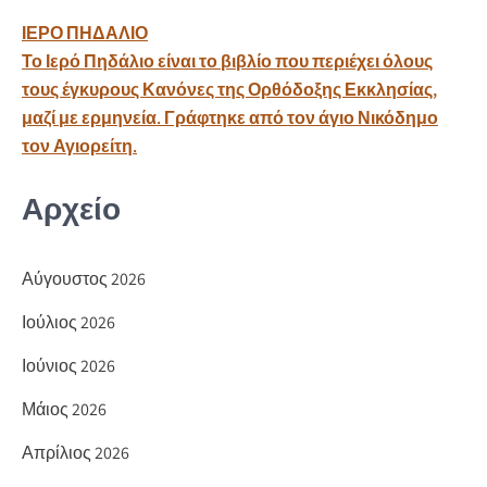
o
σ
Πλοήγηση
ΙΕΡΟ ΠΗΔΑΛΙΟ
k
τε
άρθρων
Το Ιερό Πηδάλιο είναι το βιβλίο που περιέχει όλους
ίτ
τους έγκυρους Κανόνες της Ορθόδοξης Εκκλησίας,
ε
μαζί με ερμηνεία. Γράφτηκε από τον άγιο Νικόδημο
τον Αγιορείτη.
Αρχείο
Αύγουστος 2026
Ιούλιος 2026
Ιούνιος 2026
Μάιος 2026
Απρίλιος 2026