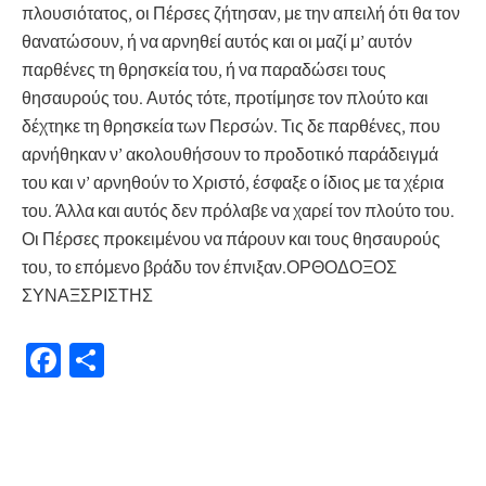
πλουσιότατος, οι Πέρσες ζήτησαν, με την απειλή ότι θα τον
θανατώσουν, ή να αρνηθεί αυτός και οι μαζί μ’ αυτόν
παρθένες τη θρησκεία του, ή να παραδώσει τους
θησαυρούς του. Αυτός τότε, προτίμησε τον πλούτο και
δέχτηκε τη θρησκεία των Περσών. Τις δε παρθένες, που
αρνήθηκαν ν’ ακολουθήσουν το προδοτικό παράδειγμά
του και ν’ αρνηθούν το Χριστό, έσφαξε ο ίδιος με τα χέρια
του. Άλλα και αυτός δεν πρόλαβε να χαρεί τον πλούτο του.
Οι Πέρσες προκειμένου να πάρουν και τους θησαυρούς
του, το επόμενο βράδυ τον έπνιξαν.ΟΡΘΟΔΟΞΟΣ
ΣΥΝΑΞΣΡΙΣΤΗΣ
Fa
Μ
ce
οι
b
ρ
o
α