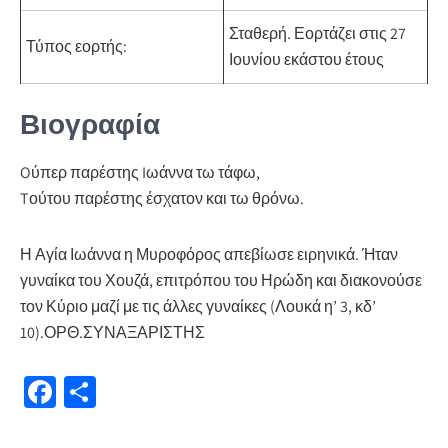
Σταθερή.
Εορτάζει στις 27
Τύπος εορτής:
Ιουνίου εκάστου έτους
Βιογραφία
Oύπερ παρέστης Iωάννα τω τάφω,
Tούτου παρέστης έσχατον και τω θρόνω.
Η Αγία Ιωάννα η Μυροφόρος απεβίωσε ειρηνικά. Ήταν
γυναίκα του Χουζά, επιτρόπου του Ηρώδη και διακονούσε
τον Κύριο μαζί με τις άλλες γυναίκες (Λουκά η’ 3, κδ’
10).ΟΡΘ.ΣΥΝΑΞΑΡΙΣΤΗΣ
Fa
Μ
ce
οι