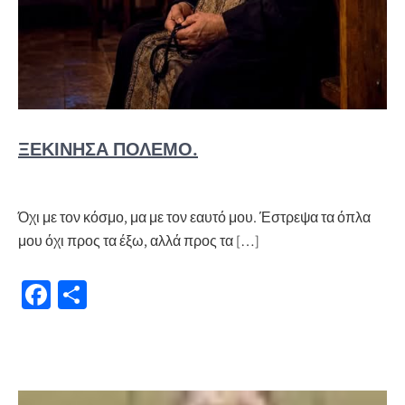
ΞΕΚΊΝΗΣΑ ΠΌΛΕΜΟ.
Όχι με τον κόσμο, μα με τον εαυτό μου. Έστρεψα τα όπλα
μου όχι προς τα έξω, αλλά προς τα […]
Fa
Μ
ce
οι
b
ρ
o
α