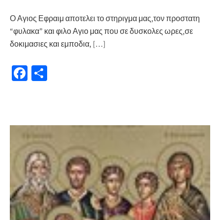
Ο Αγιος Εφραιμ αποτελει το στηριγμα μας,τον προστατη
“φυλακα” και φιλο Αγιο μας που σε δυσκολες ωρες,σε
δοκιμασιες και εμποδια, […]
Fa
Μ
ce
οι
b
ρ
o
α
o
σ
k
τε
ίτ
ε