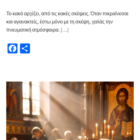
Το κακό αρχίζει, από τις κακές σκέψεις. Όταν πικραίνεσαι
και αγανακτείς, έστω μόνο με τη σκέψη, χαλάς την
πνευματική ατμόσφαιρα. […]
Fa
Μ
ce
οι
b
ρ
o
α
o
σ
k
τε
ίτ
ε