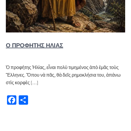
Ὁ ΠΡΟΦΉΤΗΣ ἨΛΊΑΣ
Ὁ προφήτης Ἠλίας, εἶναι πολὺ τιμημένος ἀπὸ ἐμᾶς τοὺς
Ἕλληνες. Ὅπου νὰ πᾶς, θὰ δεῖς ρημοκλήσια του, ἀπάνω
στὶς κορφὲς […]
Fa
Μ
ce
οι
b
ρ
o
α