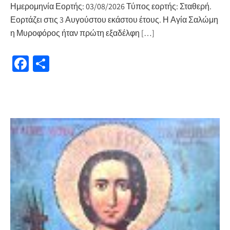
Ημερομηνία Εορτής: 03/08/2026 Τύπος εορτής: Σταθερή.
Εορτάζει στις 3 Αυγούστου εκάστου έτους. Η Αγία Σαλώμη
η Μυροφόρος ήταν πρώτη εξαδέλφη […]
Fa
Μ
ce
οι
b
ρ
o
α
o
σ
k
τε
ίτ
ε