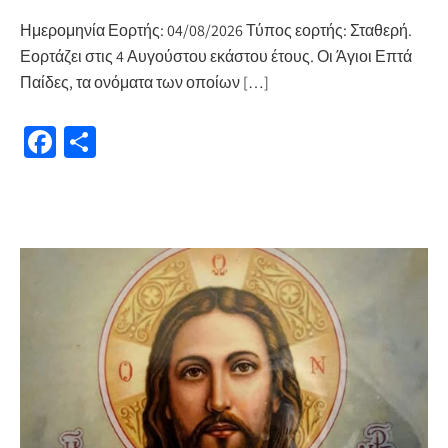
Ημερομηνία Εορτής: 04/08/2026 Τύπος εορτής: Σταθερή.
Εορτάζει στις 4 Αυγούστου εκάστου έτους. Οι Άγιοι Επτά
Παίδες, τα ονόματα των οποίων […]
Fa
Μ
ce
οι
b
ρ
o
α
o
σ
k
τε
ίτ
ε