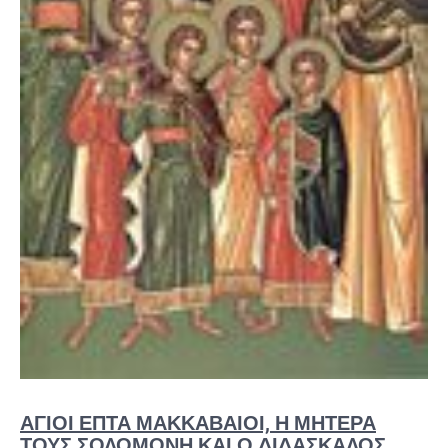
ΆΓΙΟΙ ΕΠΤΆ ΜΑΚΚΑΒΑΊΟΙ, Η ΜΗΤΈΡΑ
ΤΟΥΣ ΣΟΛΟΜΟΝΉ ΚΑΙ Ο ΔΙΔΆΣΚΑΛΌΣ