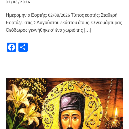
02/08/2026
Ημερομηνία Εορτής: 02/08/2026 Τύπος εορτής: Σταθερή.
Εορτάζει στις 2 Αυγούστου εκάστου έτους. Ο νεομάρτυρας
Θεόδωρος γεννήθηκε σ’ ένα χωριό της […]
Fa
Μ
ce
οι
b
ρ
o
α
o
σ
k
τε
ίτ
ε