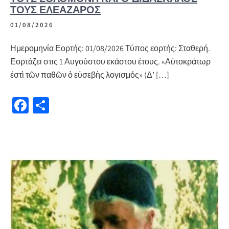
ΤΟΥΣ ΕΛΕΆΖΑΡΟΣ
01/08/2026
Ημερομηνία Εορτής: 01/08/2026 Τύπος εορτής: Σταθερή.
Εορτάζει στις 1 Αυγούστου εκάστου έτους. «Αὐτοκράτωρ
ἐστὶ τῶν παθῶν ὁ εὐσεβὴς λογισμός» (Δ’ […]
Fa
Μ
ce
οι
b
ρ
o
α
o
σ
k
τε
ίτ
ε